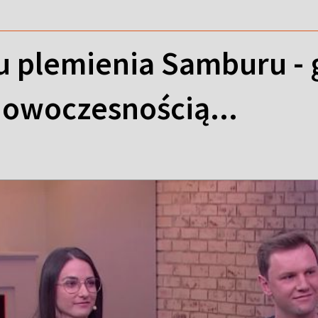
u plemienia Samburu - 
 nowoczesnością...