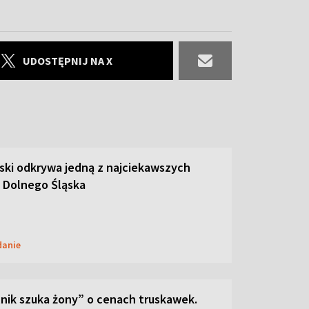
UDOSTĘPNIJ NA X
ski odkrywa jedną z najciekawszych
 Dolnego Śląska
danie
lnik szuka żony” o cenach truskawek.