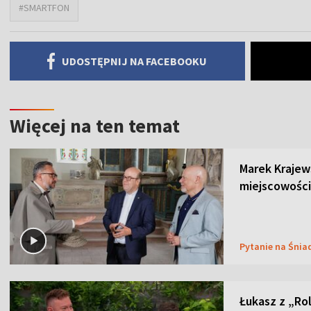
#SMARTFON
UDOSTĘPNIJ NA FACEBOOKU
Więcej na ten temat
Marek Krajew
miejscowości
Pytanie na Śnia
Łukasz z „Ro