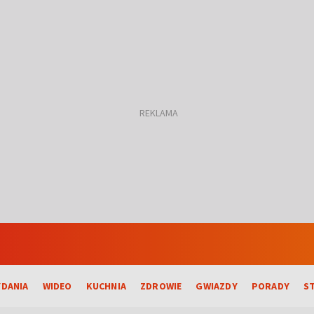
DANIA
WIDEO
KUCHNIA
ZDROWIE
GWIAZDY
PORADY
S