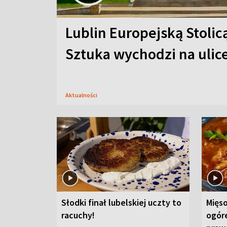
Lublin Europejską Stolic
Sztuka wychodzi na ulic
Aktualności
Słodki finał lubelskiej uczty to
Mięso
racuchy!
ogór