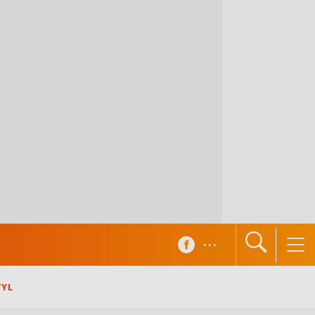
...
TYL