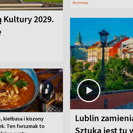
Rozmowy
ą Kultury 2029.
e
Lublin zamienia
, kiełbasa i kiszony
ek. Ten forszmak to
Sztuka jest tu