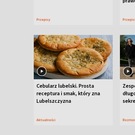
praw
Przepisy
Przepi
Cebularz lubelski. Prosta
Zesp
receptura i smak, który zna
długo
Lubelszczyzna
sekr
Aktualności
Rozmo