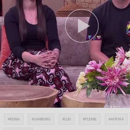
#KENIA
#SAMBURU
#LUD
#PLEMIE
#AFRYKA