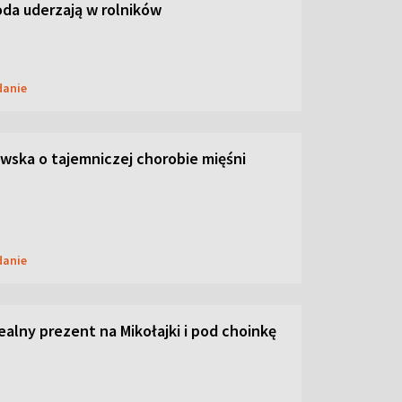
oda uderzają w rolników
danie
ska o tajemniczej chorobie mięśni
danie
dealny prezent na Mikołajki i pod choinkę