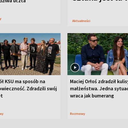
dziwa uczta
sy
Aktualności
ół KSU ma sposób na
Maciej Orłoś zdradził kulis
wieczność. Zdradzili swój
małżeństwa. Jedna sytua
et
wraca jak bumerang
wy
Rozmowy