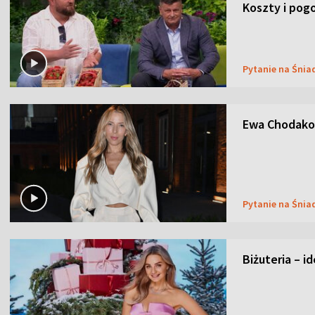
Koszty i pog
Pytanie na Śnia
Ewa Chodakow
Pytanie na Śnia
Biżuteria – i