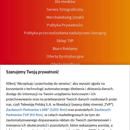
Dla mediów
Serwis fotograficzny
Merchandising (znaki)
Polityka Prywatności
Polityka przeciwdziałania nadużyciom i korupcji
Sklep TVP
Biuro Reklamy
Oferta Dystrybucyjna
Oferta Handlowa
Dostępność
Szanujemy Twoją prywatność
Moje zgody
Kliknij "Akceptuję i przechodzę do serwisu", aby wyrazić zgody na
Procedura zgłoszeń wewnętrznych
korzystanie z technologii automatycznego śledzenia i zbierania danych,
dostęp do informacji na Twoim urządzeniu końcowym i ich
przechowywanie oraz na przetwarzanie Twoich danych osobowych przez
nas, czyli Telewizję Polską S.A. w likwidacji (zwaną dalej również „TVP”),
Zaufanych Partnerów z IAB* (1201 firm)
oraz pozostałych
Zaufanych
Partnerów TVP (93 firm)
, w celach marketingowych (w tym do
zautomatyzowanego dopasowania reklam do Twoich zainteresowań i
mierzenia ich skuteczności) i pozostałych, które wskazujemy poniżej, a