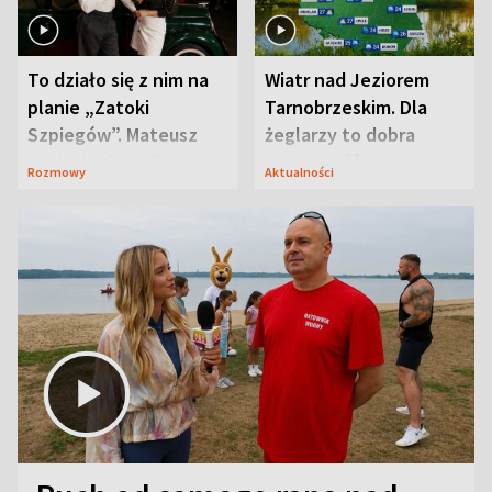
To działo się z nim na
Wiatr nad Jeziorem
planie „Zatoki
Tarnobrzeskim. Dla
Szpiegów”. Mateusz
żeglarzy to dobra
Janicki odsłonił
wiadomość
Rozmowy
Aktualności
aktorski sekret