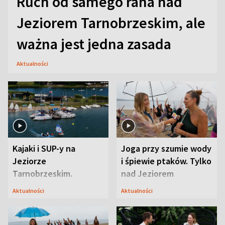
Ruch od samego rana nad
Jeziorem Tarnobrzeskim, ale
ważna jest jedna zasada
Aktualności
Kajaki i SUP-y na
Joga przy szumie wody
Jeziorze
i śpiewie ptaków. Tylko
Tarnobrzeskim.
nad Jeziorem
Przyrodnicy zwracają
Tarnobrzeskim
Aktualności
Aktualności
uwagę na coś jeszcze