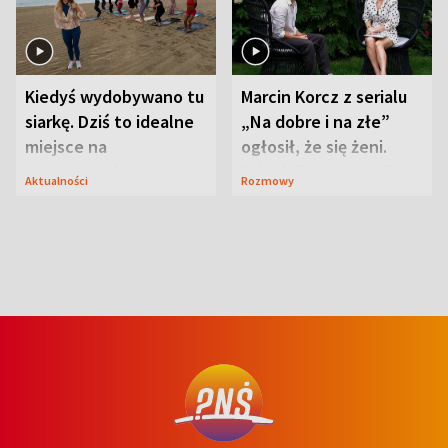
Kiedyś wydobywano tu
Marcin Korcz z serialu
siarkę. Dziś to idealne
„Na dobre i na złe”
miejsce na
ogłosił, że się żeni.
wypoczynek
Zdradził, co zmienił
Aktualności
Rozmowy
syn