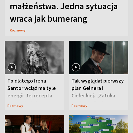
małżeństwa. Jedna sytuacja
wraca jak bumerang
Rozmowy
To dlatego Irena
Tak wyglądał pierwszy
Santor wciąż ma tyle
plan Gelnera i
energii. Jej recepta
Cieleckiej. „Zatoka
jest zaskakująco
szpiegów” od razu ich
Rozmowy
Rozmowy
prosta
zaskoczyła