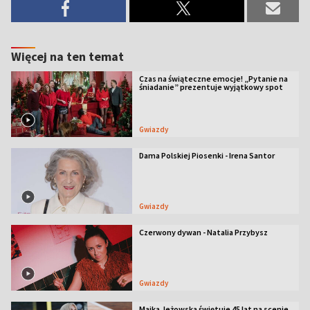
Więcej na ten temat
Czas na świąteczne emocje! „Pytanie na
śniadanie” prezentuje wyjątkowy spot
Gwiazdy
Dama Polskiej Piosenki - Irena Santor
Gwiazdy
Czerwony dywan - Natalia Przybysz
Gwiazdy
Majka Jeżowska świętuje 45 lat na scenie