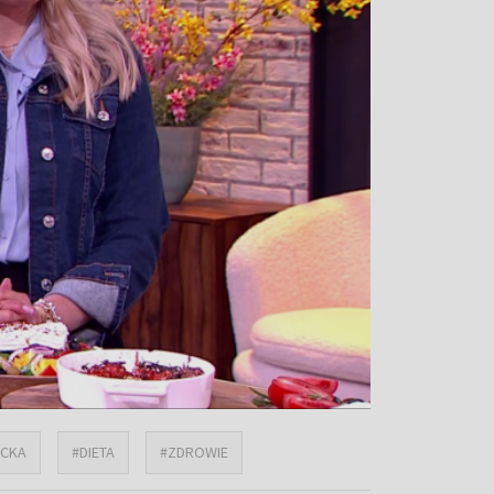
ECKA
#DIETA
#ZDROWIE