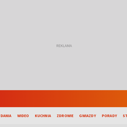
DANIA
WIDEO
KUCHNIA
ZDROWIE
GWIAZDY
PORADY
S