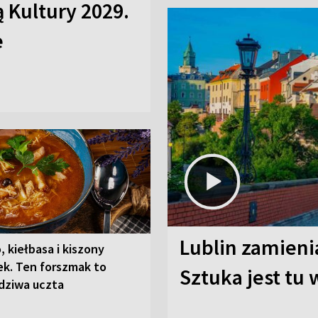
ą Kultury 2029.
e
Lublin zamienia
, kiełbasa i kiszony
ek. Ten forszmak to
Sztuka jest tu
dziwa uczta