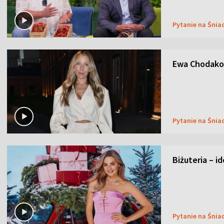
Pytanie na Śnia
Ewa Chodakow
Pytanie na Śnia
Biżuteria – i
Pytanie na Śnia