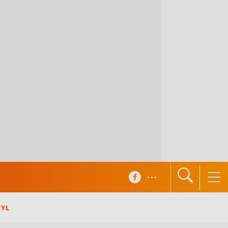
...
TYL