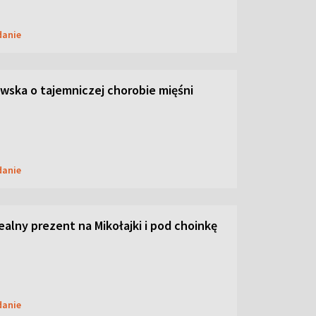
danie
ska o tajemniczej chorobie mięśni
danie
dealny prezent na Mikołajki i pod choinkę
danie