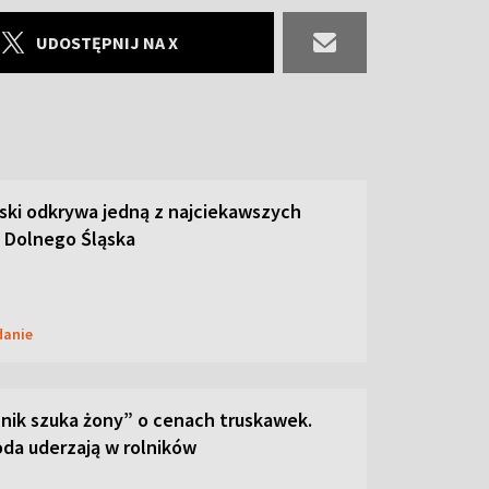
UDOSTĘPNIJ NA X
ski odkrywa jedną z najciekawszych
 Dolnego Śląska
danie
lnik szuka żony” o cenach truskawek.
oda uderzają w rolników