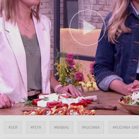
#SER
#FETA
#NABIAŁ
#KUCHNIA
#KUCHNIA GR