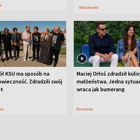
sy
Aktualności
ół KSU ma sposób na
Maciej Orłoś zdradził kulis
wieczność. Zdradzili swój
małżeństwa. Jedna sytua
et
wraca jak bumerang
wy
Rozmowy