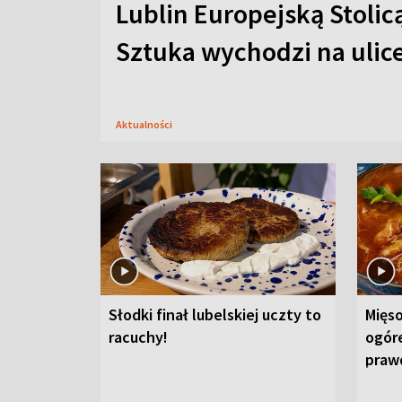
Lublin Europejską Stolic
Sztuka wychodzi na ulic
Aktualności
Słodki finał lubelskiej uczty to
Mięso
racuchy!
ogór
praw