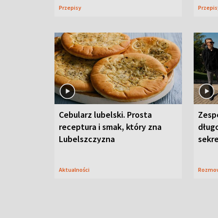
Przepisy
Przepi
Cebularz lubelski. Prosta
Zesp
receptura i smak, który zna
długo
Lubelszczyzna
sekr
Aktualności
Rozmo