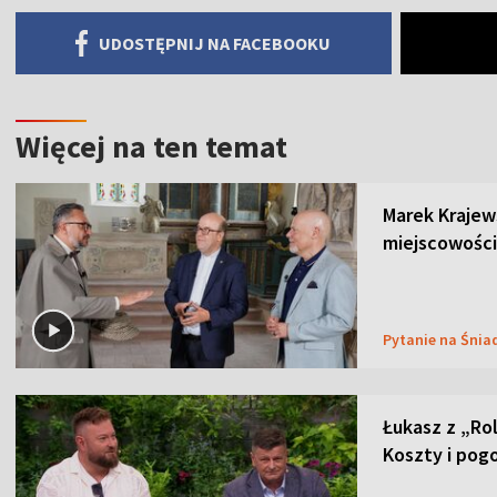
UDOSTĘPNIJ NA FACEBOOKU
Więcej na ten temat
Marek Krajew
miejscowości
Pytanie na Śnia
Łukasz z „Ro
Koszty i pog