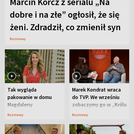
Marcin Korcz z serialu „Na
dobre i na złe” ogłosił, że się
żeni. Zdradził, co zmienił syn
Rozmowy
Tak wygląda
Marek Kondrat wraca
pakowanie w domu
do TVP. We wrześniu
Magdaleny
zobaczymy go w „Królu
Waligórskiej-Lisieckiej.
Maciusiu I”
Rozmowy
Rozmowy
Mąż nie odpuszcza