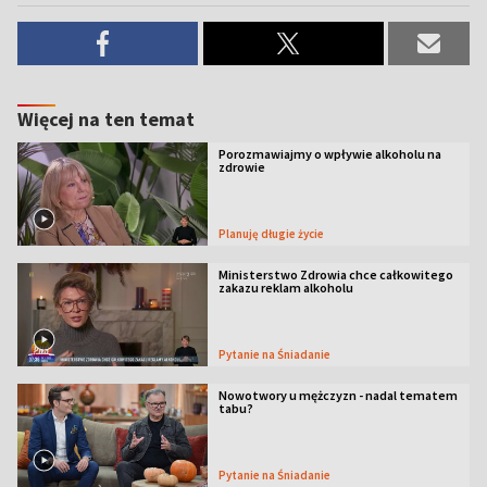
Więcej na ten temat
Porozmawiajmy o wpływie alkoholu na
zdrowie
Planuję długie życie
Ministerstwo Zdrowia chce całkowitego
zakazu reklam alkoholu
Pytanie na Śniadanie
Nowotwory u mężczyzn - nadal tematem
tabu?
Pytanie na Śniadanie