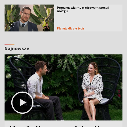
Porozmawiajmy o zdrowym sercu i
mózgu
Planuję długie życie
Najnowsze