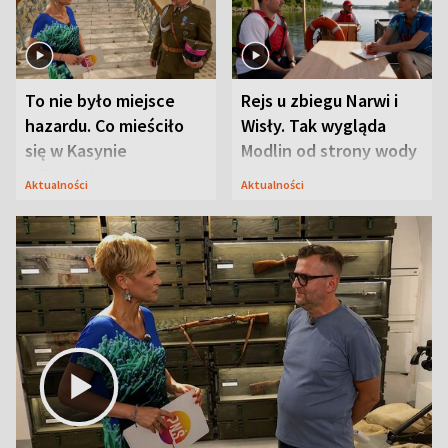
To nie było miejsce
Rejs u zbiegu Narwi i
hazardu. Co mieściło
Wisły. Tak wygląda
się w Kasynie
Modlin od strony wody
Oficerskim?
Aktualności
Aktualności