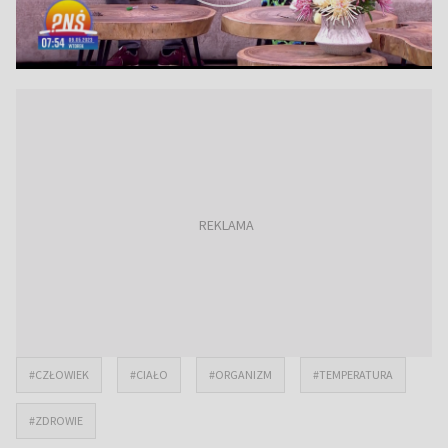
#CZŁOWIEK
#CIAŁO
#ORGANIZM
#TEMPERATURA
#ZDROWIE