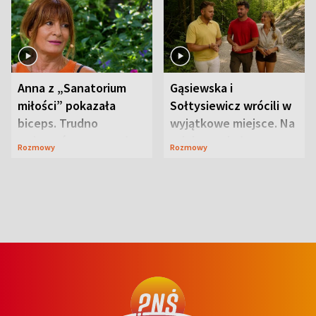
Anna z „Sanatorium
Gąsiewska i
miłości” pokazała
Sołtysiewicz wrócili w
biceps. Trudno
wyjątkowe miejsce. Na
uwierzyć, co przeszła
szlaku czekał
Rozmowy
Rozmowy
wcześniej
niedźwiedź