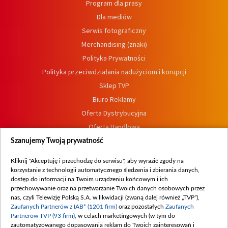
Program dla prasy
Dla mediów
Serwis fotograficzny
Merchandising (znaki)
Polityka Prywatności
Polityka przeciwdziałania nadużyciom i korupcji
Sklep TVP
Biuro Reklamy
Oferta Dystrybucyjna
Oferta Handlowa
Dostępność
Szanujemy Twoją prywatność
Moje zgody
Kliknij "Akceptuję i przechodzę do serwisu", aby wyrazić zgody na
Procedura zgłoszeń wewnętrznych
korzystanie z technologii automatycznego śledzenia i zbierania danych,
dostęp do informacji na Twoim urządzeniu końcowym i ich
przechowywanie oraz na przetwarzanie Twoich danych osobowych przez
nas, czyli Telewizję Polską S.A. w likwidacji (zwaną dalej również „TVP”),
Zaufanych Partnerów z IAB* (1201 firm)
oraz pozostałych
Zaufanych
Partnerów TVP (93 firm)
, w celach marketingowych (w tym do
zautomatyzowanego dopasowania reklam do Twoich zainteresowań i