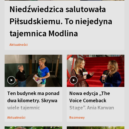
Niedźwiedzica salutowała
Piłsudskiemu. To niejedyna
tajemnica Modlina
Aktualności
Ten budynek ma ponad
Nowa edycja „The
dwa kilometry. Skrywa
Voice Comeback
wiele tajemnic
Stage”. Ania Karwan
zapowiada
Aktualności
Rozmowy
niespodzianki