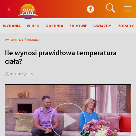
WYDANIA
WIDEO
KUCHNIA
ZDROWIE
GWIAZDY
PORADY
PYTANIE NA ŚNIADANIE
Ile wynosi prawidłowa temperatura
ciała?
09.05.2023, 08:15