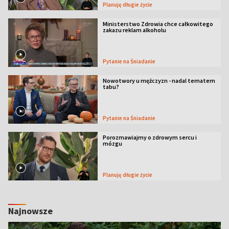
Planuję długie życie
Ministerstwo Zdrowia chce całkowitego
zakazu reklam alkoholu
Pytanie na Śniadanie
Nowotwory u mężczyzn - nadal tematem
tabu?
Pytanie na Śniadanie
Porozmawiajmy o zdrowym sercu i
mózgu
Planuję długie życie
Najnowsze