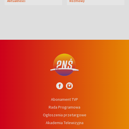
Aktualności
Rozmowy
syn
Abonament TVP
Rada Programowa
Ogłoszenia przetargowe
Akademia Telewizyjna