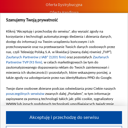
Oferta Dystrybucyjna
Oferta Handlowa
Dostępność
Szanujemy Twoją prywatność
Moje zgody
Kliknij "Akceptuję i przechodzę do serwisu", aby wyrazić zgody na
Procedura zgłoszeń wewnętrznych
korzystanie z technologii automatycznego śledzenia i zbierania danych,
dostęp do informacji na Twoim urządzeniu końcowym i ich
przechowywanie oraz na przetwarzanie Twoich danych osobowych przez
nas, czyli Telewizję Polską S.A. w likwidacji (zwaną dalej również „TVP”),
Zaufanych Partnerów z IAB* (1201 firm)
oraz pozostałych
Zaufanych
Partnerów TVP (93 firm)
, w celach marketingowych (w tym do
zautomatyzowanego dopasowania reklam do Twoich zainteresowań i
mierzenia ich skuteczności) i pozostałych, które wskazujemy poniżej, a
także zgody na udostępnianie przez nas identyfikatora PPID do Google.
Twoje dane osobowe zbierane podczas odwiedzania przez Ciebie naszych
poszczególnych serwisów
zwanych dalej „Portalem”, w tym informacje
zapisywane za pomocą technologii takich jak: pliki cookie, sygnalizatory
WWW lub innych podobnych technologii umożliwiających świadczenie
dopasowanych i bezpiecznych usług, personalizację treści oraz reklam,
udostępnianie funkcji mediów społecznościowych oraz analizowanie ruchu
Akceptuję i przechodzę do serwisu
w Internecie.