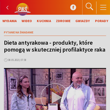
WYDANIA
WIDEO
KUCHNIA
ZDROWIE
GWIAZDY
PORADY
PYTANIE NA ŚNIADANIE
Dieta antyrakowa - produkty, które
pomogą w skuteczniej profilaktyce raka
08.05.2023, 07:38