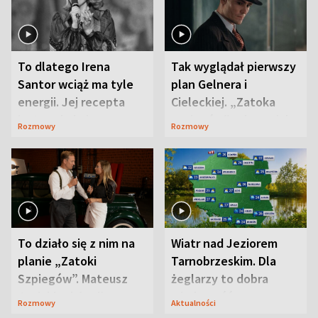
To dlatego Irena
Tak wyglądał pierwszy
Santor wciąż ma tyle
plan Gelnera i
energii. Jej recepta
Cieleckiej. „Zatoka
jest zaskakująco
szpiegów” od razu ich
Rozmowy
Rozmowy
prosta
zaskoczyła
To działo się z nim na
Wiatr nad Jeziorem
planie „Zatoki
Tarnobrzeskim. Dla
Szpiegów”. Mateusz
żeglarzy to dobra
Janicki odsłonił
wiadomość
Rozmowy
Aktualności
aktorski sekret