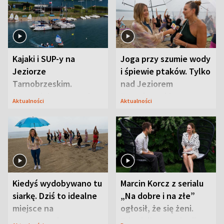
Kajaki i SUP-y na
Joga przy szumie wody
Jeziorze
i śpiewie ptaków. Tylko
Tarnobrzeskim.
nad Jeziorem
Przyrodnicy zwracają
Tarnobrzeskim
Aktualności
Aktualności
uwagę na coś jeszcze
Kiedyś wydobywano tu
Marcin Korcz z serialu
siarkę. Dziś to idealne
„Na dobre i na złe”
miejsce na
ogłosił, że się żeni.
wypoczynek
Zdradził, co zmienił