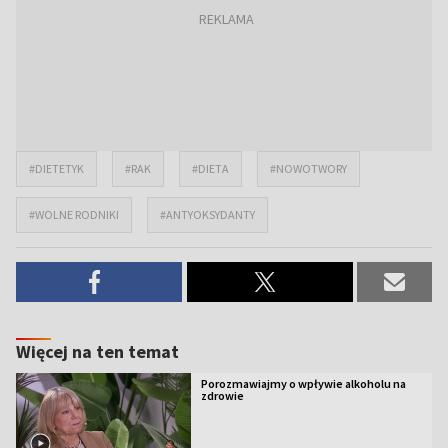
#DIETETYK
#RAK
#DIETA
#NOWOTWORY
#WOLNE RODNIKI
#ANTYOKSYDANTY
Więcej na ten temat
Porozmawiajmy o wpływie alkoholu na
zdrowie