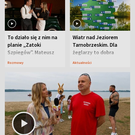
To działo się z nim na
Wiatr nad Jeziorem
planie „Zatoki
Tarnobrzeskim. Dla
Szpiegów”. Mateusz
żeglarzy to dobra
Janicki odsłonił
wiadomość
Rozmowy
Aktualności
aktorski sekret