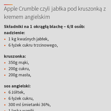
Apple Crumble czyli jabłka pod kruszonką z
kremem angielskim
Składniki na 1 okrągłą blachę – 6/8 osób:
nadzienie:
1 kg kwaśnych jabłek,
6 łyżek cukru trzcinowego,
kruszonka:
350g mąki,
200g cukru,
200g masła,
sos angielski:
6 żółtek,
6 łyżek cukru,
300 ml śmietanki 36%,
1 laska wanilii