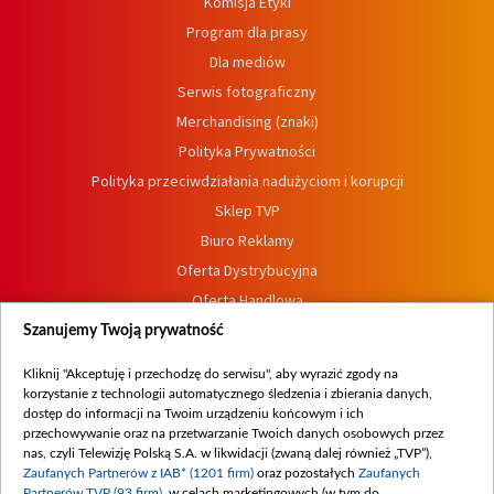
Komisja Etyki
Program dla prasy
Dla mediów
Serwis fotograficzny
Merchandising (znaki)
Polityka Prywatności
Polityka przeciwdziałania nadużyciom i korupcji
Sklep TVP
Biuro Reklamy
Oferta Dystrybucyjna
Oferta Handlowa
Dostępność
Szanujemy Twoją prywatność
Moje zgody
Kliknij "Akceptuję i przechodzę do serwisu", aby wyrazić zgody na
Procedura zgłoszeń wewnętrznych
korzystanie z technologii automatycznego śledzenia i zbierania danych,
dostęp do informacji na Twoim urządzeniu końcowym i ich
przechowywanie oraz na przetwarzanie Twoich danych osobowych przez
nas, czyli Telewizję Polską S.A. w likwidacji (zwaną dalej również „TVP”),
Zaufanych Partnerów z IAB* (1201 firm)
oraz pozostałych
Zaufanych
Partnerów TVP (93 firm)
, w celach marketingowych (w tym do