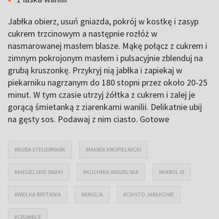
Jabłka obierz, usuń gniazda, pokrój w kostkę i zasyp
cukrem trzcinowym a następnie rozłóż w
nasmarowanej masłem blasze. Mąkę połącz z cukrem i
zimnym pokrojonym masłem i pulsacyjnie zblenduj na
grubą kruszonkę. Przykryj nią jabłka i zapiekaj w
piekarniku nagrzanym do 180 stopni przez około 20-25
minut. W tym czasie utrzyj żółtka z cukrem i zalej je
gorącą śmietanką z ziarenkami wanilii. Delikatnie ubij
na gęsty sos. Podawaj z nim ciasto. Gotowe
#KUBA STEUERMARK
#MAREK KROPIELNICKI
#ANGIELSKIE SMAKI
#KUCHNIA ANGIELSKA
#KAROL III
#WIELKA BRYTANIA
#ANGLIA
#CIASTO JABŁKOWE
#CRUMBLE