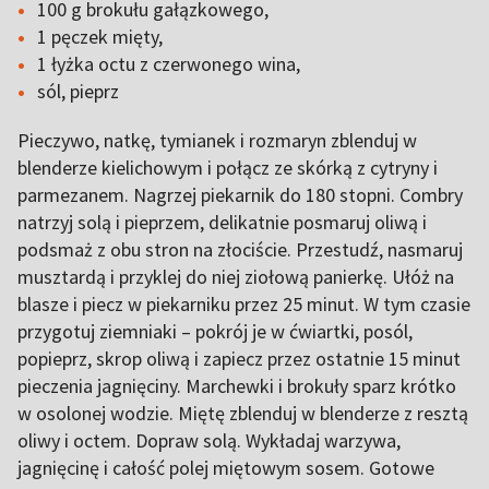
100 g brokułu gałązkowego,
1 pęczek mięty,
1 łyżka octu z czerwonego wina,
sól, pieprz
Pieczywo, natkę, tymianek i rozmaryn zblenduj w
blenderze kielichowym i połącz ze skórką z cytryny i
parmezanem. Nagrzej piekarnik do 180 stopni. Combry
natrzyj solą i pieprzem, delikatnie posmaruj oliwą i
podsmaż z obu stron na złociście. Przestudź, nasmaruj
musztardą i przyklej do niej ziołową panierkę. Ułóż na
blasze i piecz w piekarniku przez 25 minut. W tym czasie
przygotuj ziemniaki – pokrój je w ćwiartki, posól,
popieprz, skrop oliwą i zapiecz przez ostatnie 15 minut
pieczenia jagnięciny. Marchewki i brokuły sparz krótko
w osolonej wodzie. Miętę zblenduj w blenderze z resztą
oliwy i octem. Dopraw solą. Wykładaj warzywa,
jagnięcinę i całość polej miętowym sosem. Gotowe