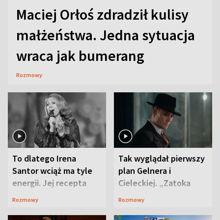
Maciej Orłoś zdradził kulisy
małżeństwa. Jedna sytuacja
wraca jak bumerang
Rozmowy
To dlatego Irena
Tak wyglądał pierwszy
Santor wciąż ma tyle
plan Gelnera i
energii. Jej recepta
Cieleckiej. „Zatoka
jest zaskakująco
szpiegów” od razu ich
Rozmowy
Rozmowy
prosta
zaskoczyła