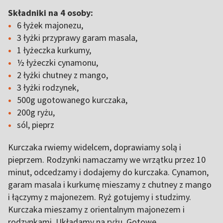
Składniki na 4 osoby:
6 łyżek majonezu,
3 łyżki przyprawy garam masala,
1 łyżeczka kurkumy,
½ łyżeczki cynamonu,
2 łyżki chutney z mango,
3 łyżki rodzynek,
500g ugotowanego kurczaka,
200g ryżu,
sól, pieprz
Kurczaka rwiemy widelcem, doprawiamy solą i
pieprzem. Rodzynki namaczamy we wrzątku przez 10
minut, odcedzamy i dodajemy do kurczaka. Cynamon,
garam masala i kurkumę mieszamy z chutney z mango
i łączymy z majonezem. Ryż gotujemy i studzimy.
Kurczaka mieszamy z orientalnym majonezem i
rodzynkami. Układamy na ryżu. Gotowe