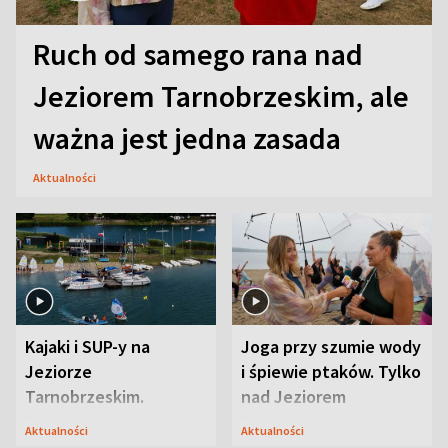
Ruch od samego rana nad
Jeziorem Tarnobrzeskim, ale
ważna jest jedna zasada
Aktualności
Kajaki i SUP-y na
Joga przy szumie wody
Jeziorze
i śpiewie ptaków. Tylko
Tarnobrzeskim.
nad Jeziorem
Przyrodnicy zwracają
Tarnobrzeskim
Aktualności
Aktualności
uwagę na coś jeszcze