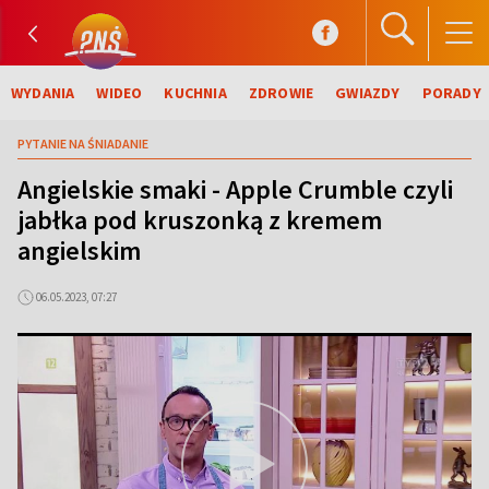
WYDANIA
WIDEO
KUCHNIA
ZDROWIE
GWIAZDY
PORADY
PYTANIE NA ŚNIADANIE
Angielskie smaki - Apple Crumble czyli
jabłka pod kruszonką z kremem
angielskim
06.05.2023, 07:27