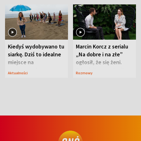
Kiedyś wydobywano tu
Marcin Korcz z serialu
siarkę. Dziś to idealne
„Na dobre i na złe”
miejsce na
ogłosił, że się żeni.
wypoczynek
Zdradził, co zmienił
Aktualności
Rozmowy
syn