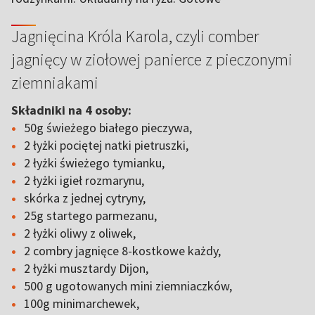
Jagnięcina Króla Karola, czyli comber
jagnięcy w ziołowej panierce z pieczonymi
ziemniakami
Składniki na 4 osoby:
50g świeżego białego pieczywa,
2 łyżki pociętej natki pietruszki,
2 łyżki świeżego tymianku,
2 łyżki igieł rozmarynu,
skórka z jednej cytryny,
25g startego parmezanu,
2 łyżki oliwy z oliwek,
2 combry jagnięce 8-kostkowe każdy,
2 łyżki musztardy Dijon,
500 g ugotowanych mini ziemniaczków,
100g minimarchewek,