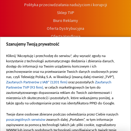
Polityka przeciwdziałania nadużyciom i korupcji
Sklep TVP
Biuro Reklamy
Oferta Dystrybucyjna
Oferta Handlowa
Dostępność
Szanujemy Twoją prywatność
Moje zgody
Kliknij "Akceptuję i przechodzę do serwisu", aby wyrazić zgody na
Procedura zgłoszeń wewnętrznych
korzystanie z technologii automatycznego śledzenia i zbierania danych,
dostęp do informacji na Twoim urządzeniu końcowym i ich
przechowywanie oraz na przetwarzanie Twoich danych osobowych przez
nas, czyli Telewizję Polską S.A. w likwidacji (zwaną dalej również „TVP”),
Zaufanych Partnerów z IAB* (1201 firm)
oraz pozostałych
Zaufanych
Partnerów TVP (93 firm)
, w celach marketingowych (w tym do
zautomatyzowanego dopasowania reklam do Twoich zainteresowań i
mierzenia ich skuteczności) i pozostałych, które wskazujemy poniżej, a
także zgody na udostępnianie przez nas identyfikatora PPID do Google.
Twoje dane osobowe zbierane podczas odwiedzania przez Ciebie naszych
poszczególnych serwisów
zwanych dalej „Portalem”, w tym informacje
zapisywane za pomocą technologii takich jak: pliki cookie, sygnalizatory
WWW lub innych podobnych technologii umożliwiających świadczenie