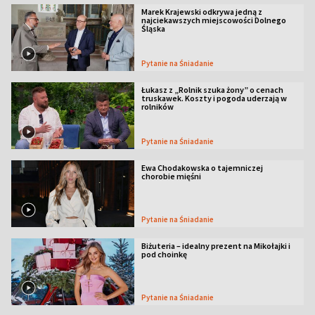
Marek Krajewski odkrywa jedną z
najciekawszych miejscowości Dolnego
Śląska
Pytanie na Śniadanie
Łukasz z „Rolnik szuka żony” o cenach
truskawek. Koszty i pogoda uderzają w
rolników
Pytanie na Śniadanie
Ewa Chodakowska o tajemniczej
chorobie mięśni
Pytanie na Śniadanie
Biżuteria – idealny prezent na Mikołajki i
pod choinkę
Pytanie na Śniadanie