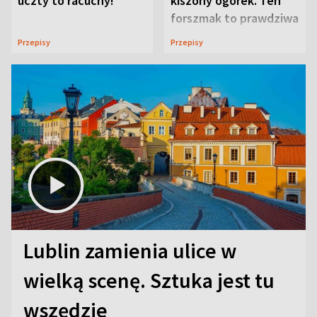
uczty to racuchy!
kiszony ogórek. Ten
forszmak to prawdziwa
uczta
Przepisy
Przepisy
Lublin zamienia ulice w
wielką scenę. Sztuka jest tu
wszędzie