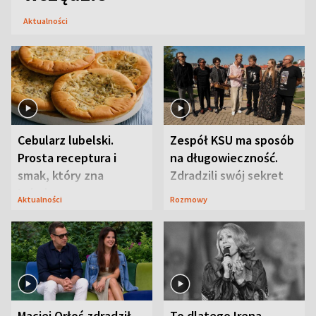
Aktualności
Cebularz lubelski.
Zespół KSU ma sposób
Prosta receptura i
na długowieczność.
smak, który zna
Zdradzili swój sekret
Lubelszczyzna
Aktualności
Rozmowy
Maciej Orłoś zdradził
To dlatego Irena