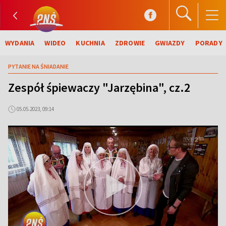
WYDANIA
WIDEO
KUCHNIA
ZDROWIE
GWIAZDY
PORADY
PYTANIE NA ŚNIADANIE
Zespół śpiewaczy "Jarzębina", cz.2
05.05.2023, 09:14