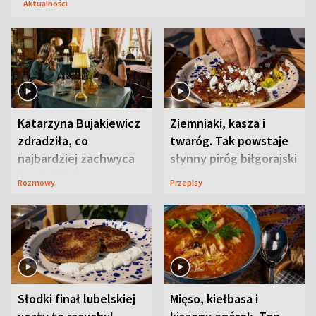
Aktualności
Katarzyna Bujakiewicz
Ziemniaki, kasza i
zdradziła, co
twaróg. Tak powstaje
najbardziej zachwyca
słynny piróg biłgorajski
ją w Lublinie
Rozmowy
Przepisy
Słodki finał lubelskiej
Mięso, kiełbasa i