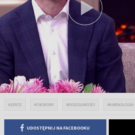
#SERCE
#CHOROBY
#DOLEGLIWOŚCI
#KARDIOLOGIA
UDOSTĘPNIJ NA FACEBOOKU