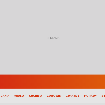
DANIA
WIDEO
KUCHNIA
ZDROWIE
GWIAZDY
PORADY
S