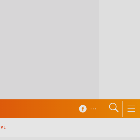
...
TYL