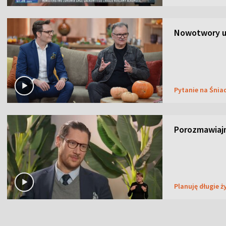
Nowotwory u
Pytanie na Śnia
Porozmawiaj
Planuję długie ż