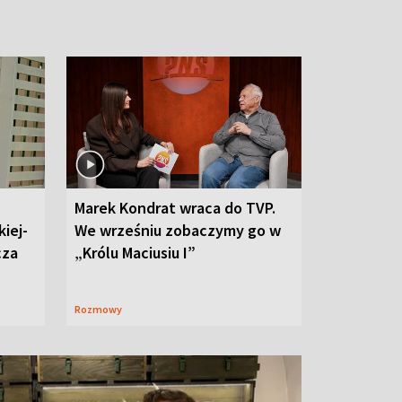
Marek Kondrat wraca do TVP.
iej-
We wrześniu zobaczymy go w
cza
„Królu Maciusiu I”
Rozmowy