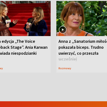
 edycja „The Voice
Anna z „Sanatorium miłoś
back Stage”. Ania Karwan
pokazała biceps. Trudno
wiada niespodzianki
uwierzyć, co przeszła
wcześniej
wy
Rozmowy