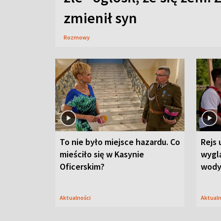
zmienił syn
Rozmowy
To nie było miejsce hazardu. Co
Rejs 
mieściło się w Kasynie
wygl
Oficerskim?
wod
Aktualności
Aktual