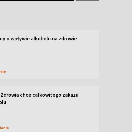
y o wpływie alkoholu na zdrowie
ycie
 Zdrowia chce całkowitego zakazu
olu
danie