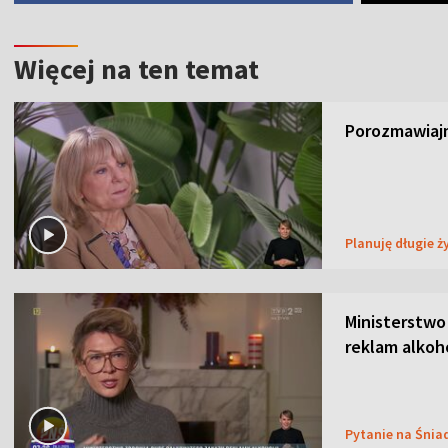
Więcej na ten temat
Porozmawiajm
Planuję długie ż
Ministerstwo
reklam alkoh
Pytanie na Śnia