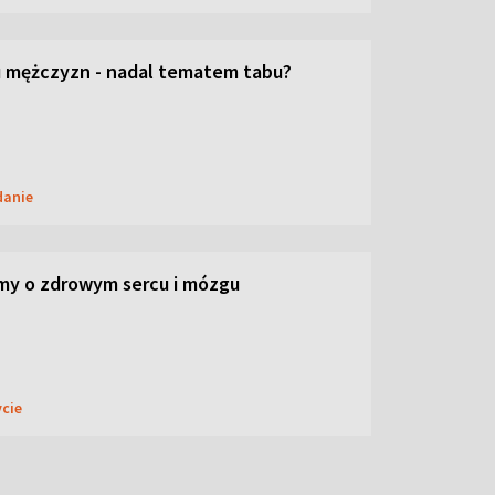
 mężczyzn - nadal tematem tabu?
danie
my o zdrowym sercu i mózgu
ycie