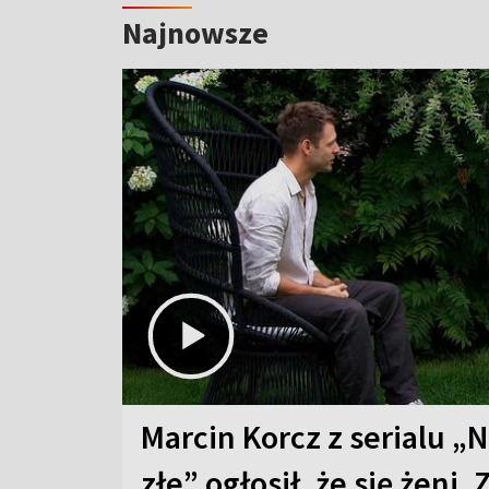
Najnowsze
Marcin Korcz z serialu „N
złe” ogłosił, że się żeni. 