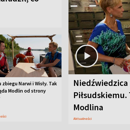
Niedźwiedzica
u zbiegu Narwi i Wisły. Tak
ąda Modlin od strony
Piłsudskiemu. 
y
Modlina
ności
Aktualności