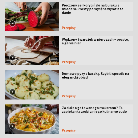
Pieczony ser koryciński na buraku z
miodem. Prosty pomysł na wyraziste
danie
Przepisy
Wędzony twarożek w pierogach – prosto,
a genialnie!
Przepisy
Domowe pyzy z kaczką. Szybki sposób na
elegancki obiad
Przepisy
Za dużo ugotowanego makaronu? Ta
zapiekanka zrobi z niego kulinarne cudo
Przepisy