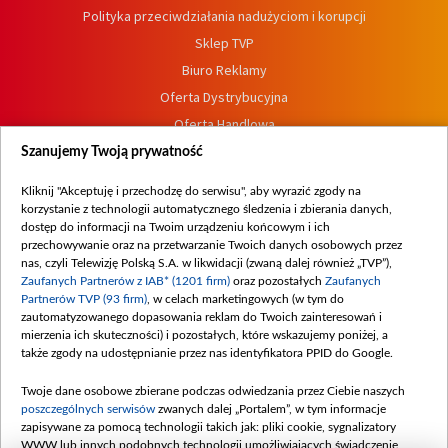
Polityka przeciwdziałania nadużyciom i korupcji
Sklep TVP
Biuro Reklamy
Oferta Dystrybucyjna
Oferta Handlowa
Dostępność
Szanujemy Twoją prywatność
Moje zgody
Kliknij "Akceptuję i przechodzę do serwisu", aby wyrazić zgody na
Procedura zgłoszeń wewnętrznych
korzystanie z technologii automatycznego śledzenia i zbierania danych,
dostęp do informacji na Twoim urządzeniu końcowym i ich
przechowywanie oraz na przetwarzanie Twoich danych osobowych przez
nas, czyli Telewizję Polską S.A. w likwidacji (zwaną dalej również „TVP”),
Zaufanych Partnerów z IAB* (1201 firm)
oraz pozostałych
Zaufanych
Partnerów TVP (93 firm)
, w celach marketingowych (w tym do
zautomatyzowanego dopasowania reklam do Twoich zainteresowań i
mierzenia ich skuteczności) i pozostałych, które wskazujemy poniżej, a
także zgody na udostępnianie przez nas identyfikatora PPID do Google.
Twoje dane osobowe zbierane podczas odwiedzania przez Ciebie naszych
poszczególnych serwisów
zwanych dalej „Portalem”, w tym informacje
zapisywane za pomocą technologii takich jak: pliki cookie, sygnalizatory
WWW lub innych podobnych technologii umożliwiających świadczenie