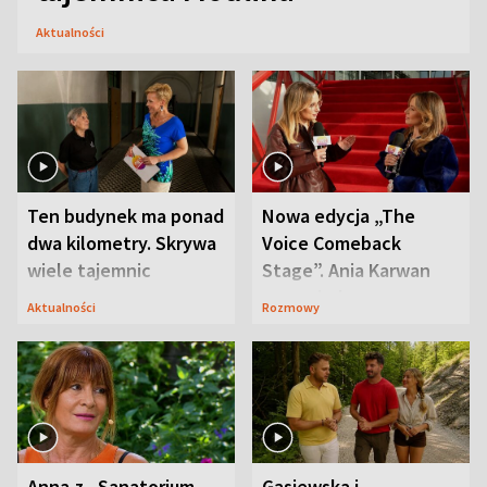
Aktualności
Ten budynek ma ponad
Nowa edycja „The
dwa kilometry. Skrywa
Voice Comeback
wiele tajemnic
Stage”. Ania Karwan
zapowiada
Aktualności
Rozmowy
niespodzianki
Anna z „Sanatorium
Gąsiewska i