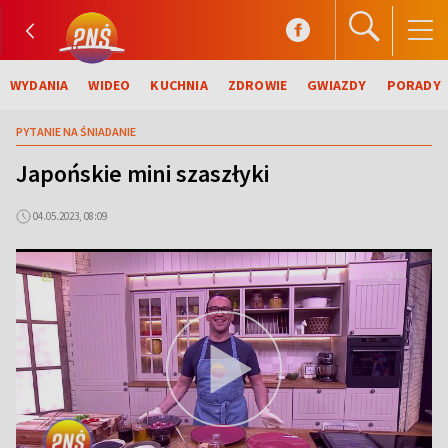
WYDANIA
WIDEO
KUCHNIA
ZDROWIE
GWIAZDY
PORADY
PYTANIE NA ŚNIADANIE
Japońskie mini szaszłyki
04.05.2023, 08:09