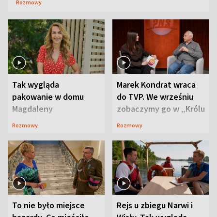
Rozmowy
Tak wygląda
Marek Kondrat wraca
pakowanie w domu
do TVP. We wrześniu
Magdaleny
zobaczymy go w „Królu
Waligórskiej-Lisieckiej.
Maciusiu I”
Rozmowy
Rozmowy
Mąż nie odpuszcza
To nie było miejsce
Rejs u zbiegu Narwi i