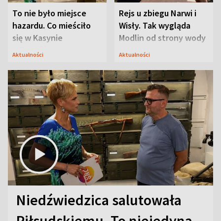
To nie było miejsce
Rejs u zbiegu Narwi i
hazardu. Co mieściło
Wisły. Tak wygląda
się w Kasynie
Modlin od strony wody
Oficerskim?
Aktualności
Aktualności
Niedźwiedzica salutowała
Piłsudskiemu. To niejedyna