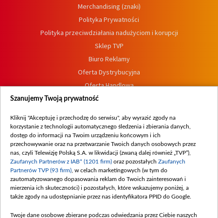
Merchandising (znaki)
Polityka Prywatności
Polityka przeciwdziałania nadużyciom i korupcji
Sklep TVP
Biuro Reklamy
Oferta Dystrybucyjna
Oferta Handlowa
Dostępność
Szanujemy Twoją prywatność
Moje zgody
Kliknij "Akceptuję i przechodzę do serwisu", aby wyrazić zgody na
Procedura zgłoszeń wewnętrznych
korzystanie z technologii automatycznego śledzenia i zbierania danych,
dostęp do informacji na Twoim urządzeniu końcowym i ich
przechowywanie oraz na przetwarzanie Twoich danych osobowych przez
nas, czyli Telewizję Polską S.A. w likwidacji (zwaną dalej również „TVP”),
Zaufanych Partnerów z IAB* (1201 firm)
oraz pozostałych
Zaufanych
Partnerów TVP (93 firm)
, w celach marketingowych (w tym do
zautomatyzowanego dopasowania reklam do Twoich zainteresowań i
mierzenia ich skuteczności) i pozostałych, które wskazujemy poniżej, a
także zgody na udostępnianie przez nas identyfikatora PPID do Google.
Twoje dane osobowe zbierane podczas odwiedzania przez Ciebie naszych