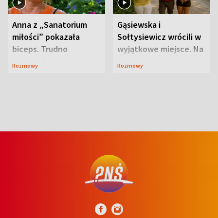
Anna z „Sanatorium
Gąsiewska i
miłości” pokazała
Sołtysiewicz wrócili w
biceps. Trudno
wyjątkowe miejsce. Na
uwierzyć, co przeszła
szlaku czekał
Rozmowy
Rozmowy
wcześniej
niedźwiedź