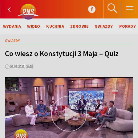
WYDANIA
WIDEO
KUCHNIA
ZDROWIE
GWIAZDY
PORADY
GWIAZDY
Co wiesz o Konstytucji 3 Maja – Quiz
03.05.2023, 08:18