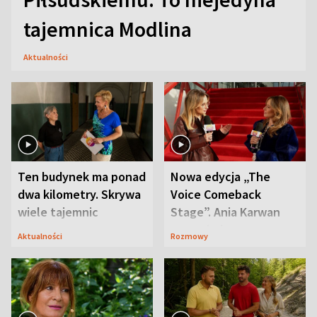
tajemnica Modlina
Aktualności
Ten budynek ma ponad
Nowa edycja „The
dwa kilometry. Skrywa
Voice Comeback
wiele tajemnic
Stage”. Ania Karwan
zapowiada
Aktualności
Rozmowy
niespodzianki