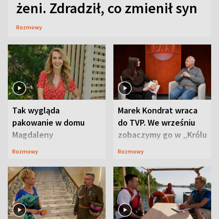
żeni. Zdradził, co zmienił syn
Rozmowy
Tak wygląda
Marek Kondrat wraca
pakowanie w domu
do TVP. We wrześniu
Magdaleny
zobaczymy go w „Królu
Waligórskiej-Lisieckiej.
Maciusiu I”
Rozmowy
Rozmowy
Mąż nie odpuszcza