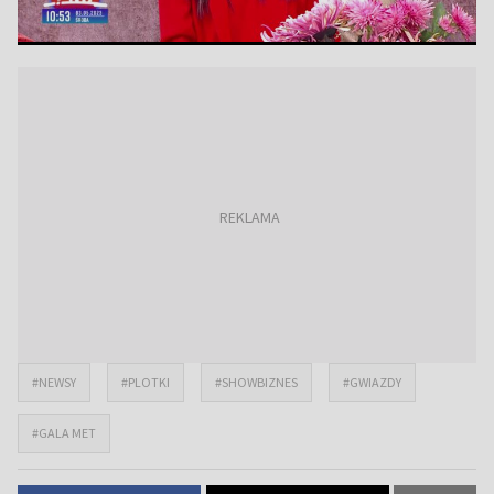
#NEWSY
#PLOTKI
#SHOWBIZNES
#GWIAZDY
#GALA MET