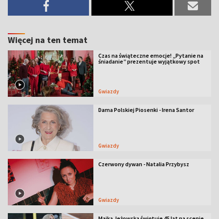
Więcej na ten temat
Czas na świąteczne emocje! „Pytanie na
śniadanie” prezentuje wyjątkowy spot
Gwiazdy
Dama Polskiej Piosenki - Irena Santor
Gwiazdy
Czerwony dywan - Natalia Przybysz
Gwiazdy
Majka Jeżowska świętuje 45 lat na scenie