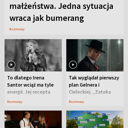
małżeństwa. Jedna sytuacja
wraca jak bumerang
Rozmowy
To dlatego Irena
Tak wyglądał pierwszy
Santor wciąż ma tyle
plan Gelnera i
energii. Jej recepta
Cieleckiej. „Zatoka
jest zaskakująco
szpiegów” od razu ich
Rozmowy
Rozmowy
prosta
zaskoczyła