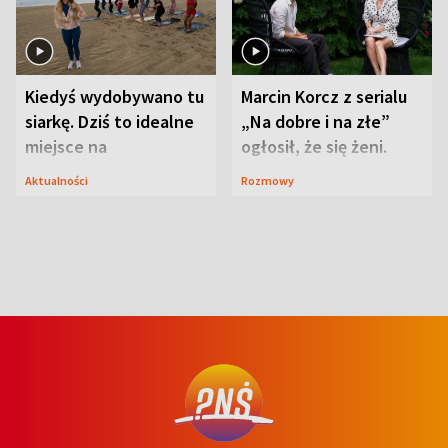
Kiedyś wydobywano tu
Marcin Korcz z serialu
siarkę. Dziś to idealne
„Na dobre i na złe”
miejsce na
ogłosił, że się żeni.
wypoczynek
Zdradził, co zmienił
Aktualności
Rozmowy
syn