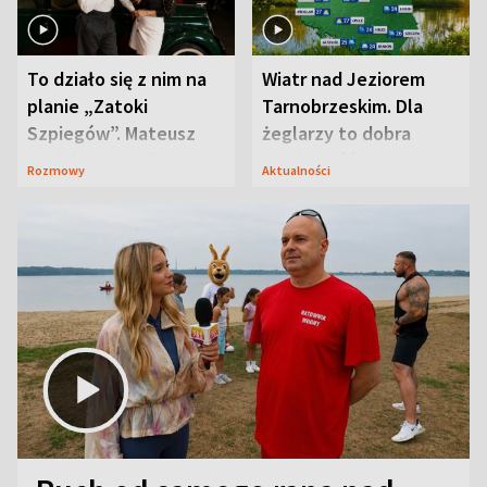
To działo się z nim na
Wiatr nad Jeziorem
planie „Zatoki
Tarnobrzeskim. Dla
Szpiegów”. Mateusz
żeglarzy to dobra
Janicki odsłonił
wiadomość
Rozmowy
Aktualności
aktorski sekret