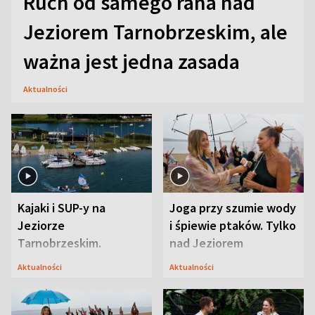
Ruch od samego rana nad
Jeziorem Tarnobrzeskim, ale
ważna jest jedna zasada
Aktualności
Kajaki i SUP-y na
Joga przy szumie wody
Jeziorze
i śpiewie ptaków. Tylko
Tarnobrzeskim.
nad Jeziorem
Przyrodnicy zwracają
Tarnobrzeskim
Aktualności
Aktualności
uwagę na coś jeszcze