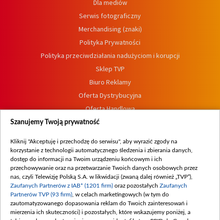
Dla mediów
Serwis fotograficzny
Merchandising (znaki)
Polityka Prywatności
Polityka przeciwdziałania nadużyciom i korupcji
Sklep TVP
Biuro Reklamy
Oferta Dystrybucyjna
Oferta Handlowa
Dostępność
Szanujemy Twoją prywatność
Moje zgody
Kliknij "Akceptuję i przechodzę do serwisu", aby wyrazić zgody na
Procedura zgłoszeń wewnętrznych
korzystanie z technologii automatycznego śledzenia i zbierania danych,
dostęp do informacji na Twoim urządzeniu końcowym i ich
przechowywanie oraz na przetwarzanie Twoich danych osobowych przez
nas, czyli Telewizję Polską S.A. w likwidacji (zwaną dalej również „TVP”),
Zaufanych Partnerów z IAB* (1201 firm)
oraz pozostałych
Zaufanych
Partnerów TVP (93 firm)
, w celach marketingowych (w tym do
zautomatyzowanego dopasowania reklam do Twoich zainteresowań i
mierzenia ich skuteczności) i pozostałych, które wskazujemy poniżej, a