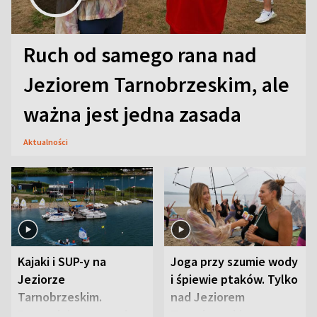
Ruch od samego rana nad
Jeziorem Tarnobrzeskim, ale
ważna jest jedna zasada
Aktualności
Kajaki i SUP-y na
Joga przy szumie wody
Jeziorze
i śpiewie ptaków. Tylko
Tarnobrzeskim.
nad Jeziorem
Przyrodnicy zwracają
Tarnobrzeskim