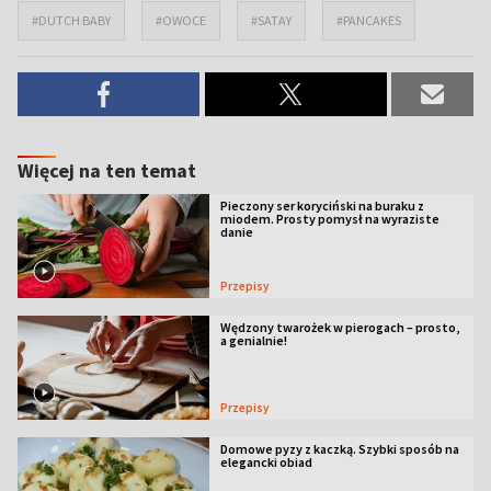
#DUTCH BABY
#OWOCE
#SATAY
#PANCAKES
Więcej na ten temat
Pieczony ser koryciński na buraku z
miodem. Prosty pomysł na wyraziste
danie
Przepisy
Wędzony twarożek w pierogach – prosto,
a genialnie!
Przepisy
Domowe pyzy z kaczką. Szybki sposób na
elegancki obiad