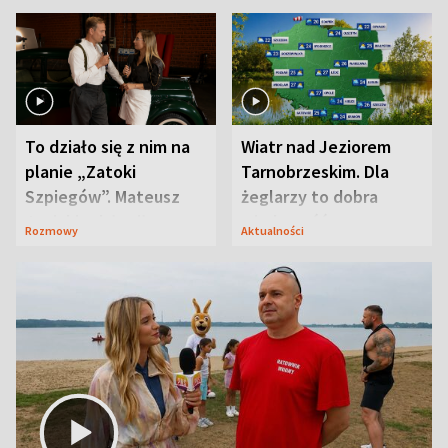
To działo się z nim na
Wiatr nad Jeziorem
planie „Zatoki
Tarnobrzeskim. Dla
Szpiegów”. Mateusz
żeglarzy to dobra
Janicki odsłonił
wiadomość
Rozmowy
Aktualności
aktorski sekret