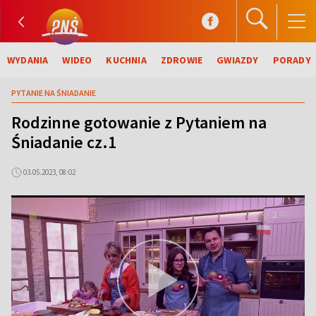
WYDANIA
WIDEO
KUCHNIA
ZDROWIE
GWIAZDY
PORADY
PYTANIE NA ŚNIADANIE
Rodzinne gotowanie z Pytaniem na
Śniadanie cz.1
03.05.2023, 08:02