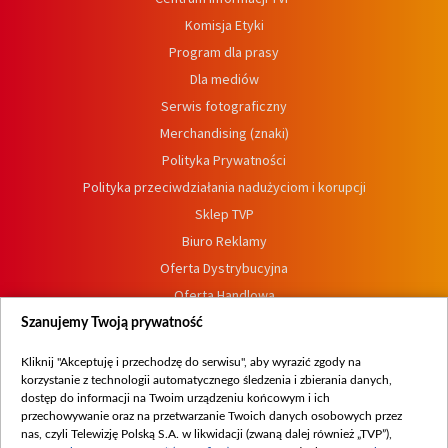
Komisja Etyki
Program dla prasy
Dla mediów
Serwis fotograficzny
Merchandising (znaki)
Polityka Prywatności
Polityka przeciwdziałania nadużyciom i korupcji
Sklep TVP
Biuro Reklamy
Oferta Dystrybucyjna
Oferta Handlowa
Dostępność
Szanujemy Twoją prywatność
Moje zgody
Kliknij "Akceptuję i przechodzę do serwisu", aby wyrazić zgody na
Procedura zgłoszeń wewnętrznych
korzystanie z technologii automatycznego śledzenia i zbierania danych,
dostęp do informacji na Twoim urządzeniu końcowym i ich
przechowywanie oraz na przetwarzanie Twoich danych osobowych przez
nas, czyli Telewizję Polską S.A. w likwidacji (zwaną dalej również „TVP”),