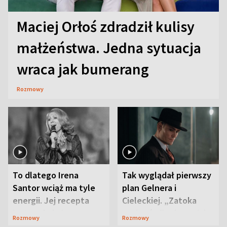
Maciej Orłoś zdradził kulisy
małżeństwa. Jedna sytuacja
wraca jak bumerang
Rozmowy
To dlatego Irena
Tak wyglądał pierwszy
Santor wciąż ma tyle
plan Gelnera i
energii. Jej recepta
Cieleckiej. „Zatoka
jest zaskakująco
szpiegów” od razu ich
Rozmowy
Rozmowy
prosta
zaskoczyła