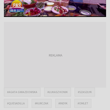
#AGATA GWIAZDOWSKA
#ŁUKASZ KONIK
#SZASZŁYK
#QUESADILLA
#KURCZAK
#INDYK
#OMLET