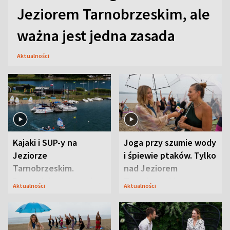
Jeziorem Tarnobrzeskim, ale
ważna jest jedna zasada
Aktualności
Kajaki i SUP-y na
Joga przy szumie wody
Jeziorze
i śpiewie ptaków. Tylko
Tarnobrzeskim.
nad Jeziorem
Przyrodnicy zwracają
Tarnobrzeskim
Aktualności
Aktualności
uwagę na coś jeszcze