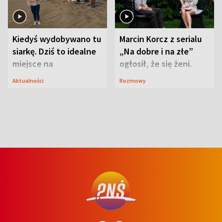
Kiedyś wydobywano tu
Marcin Korcz z serialu
siarkę. Dziś to idealne
„Na dobre i na złe”
miejsce na
ogłosił, że się żeni.
wypoczynek
Zdradził, co zmienił
Aktualności
Rozmowy
syn