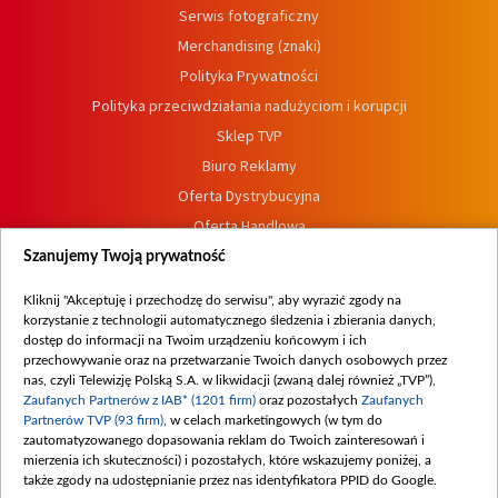
Serwis fotograficzny
Merchandising (znaki)
Polityka Prywatności
Polityka przeciwdziałania nadużyciom i korupcji
Sklep TVP
Biuro Reklamy
Oferta Dystrybucyjna
Oferta Handlowa
Dostępność
Szanujemy Twoją prywatność
Moje zgody
Kliknij "Akceptuję i przechodzę do serwisu", aby wyrazić zgody na
Procedura zgłoszeń wewnętrznych
korzystanie z technologii automatycznego śledzenia i zbierania danych,
dostęp do informacji na Twoim urządzeniu końcowym i ich
przechowywanie oraz na przetwarzanie Twoich danych osobowych przez
nas, czyli Telewizję Polską S.A. w likwidacji (zwaną dalej również „TVP”),
Zaufanych Partnerów z IAB* (1201 firm)
oraz pozostałych
Zaufanych
Partnerów TVP (93 firm)
, w celach marketingowych (w tym do
zautomatyzowanego dopasowania reklam do Twoich zainteresowań i
mierzenia ich skuteczności) i pozostałych, które wskazujemy poniżej, a
także zgody na udostępnianie przez nas identyfikatora PPID do Google.