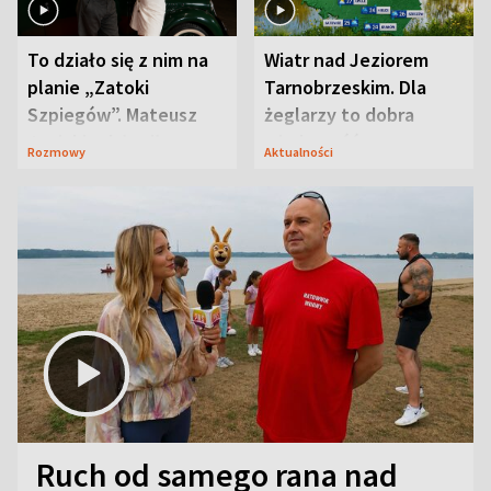
To działo się z nim na
Wiatr nad Jeziorem
planie „Zatoki
Tarnobrzeskim. Dla
Szpiegów”. Mateusz
żeglarzy to dobra
Janicki odsłonił
wiadomość
Rozmowy
Aktualności
aktorski sekret
Ruch od samego rana nad