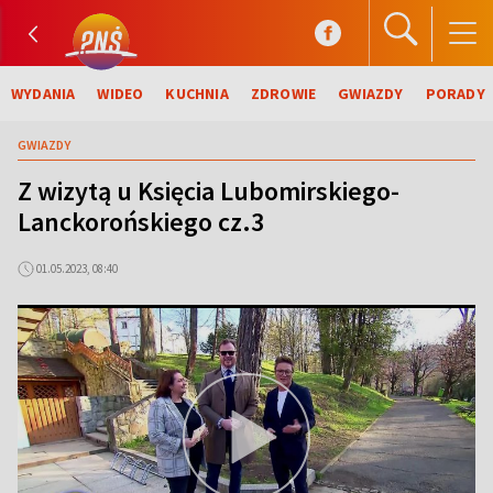
WYDANIA
WIDEO
KUCHNIA
ZDROWIE
GWIAZDY
PORADY
GWIAZDY
Z wizytą u Księcia Lubomirskiego-
Lanckorońskiego cz.3
01.05.2023, 08:40