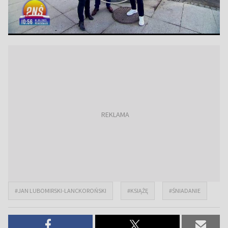
#JAN LUBOMIRSKI-LANCKOROŃSKI
#KSIĄŻĘ
#ŚNIADANIE