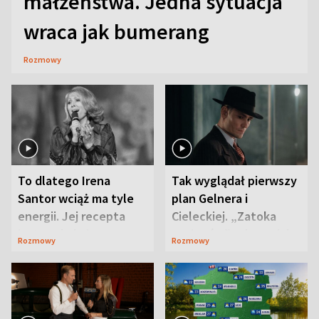
małżeństwa. Jedna sytuacja
wraca jak bumerang
Rozmowy
To dlatego Irena
Tak wyglądał pierwszy
Santor wciąż ma tyle
plan Gelnera i
energii. Jej recepta
Cieleckiej. „Zatoka
jest zaskakująco
szpiegów” od razu ich
Rozmowy
Rozmowy
prosta
zaskoczyła