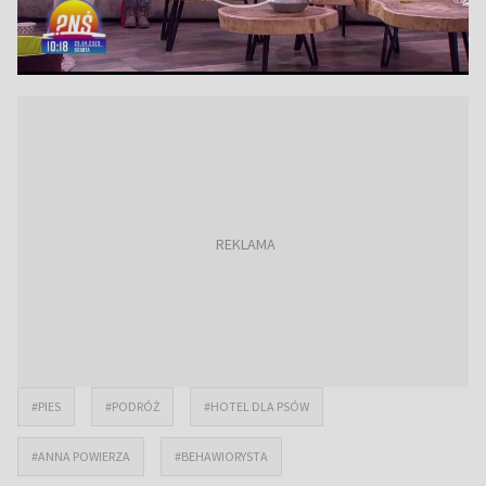
#PIES
#PODRÓŻ
#HOTEL DLA PSÓW
#ANNA POWIERZA
#BEHAWIORYSTA