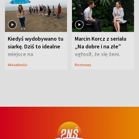
Kiedyś wydobywano tu
Marcin Korcz z serialu
siarkę. Dziś to idealne
„Na dobre i na złe”
miejsce na
ogłosił, że się żeni.
wypoczynek
Zdradził, co zmienił
Aktualności
Rozmowy
syn