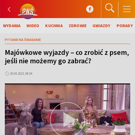
WYDANIA
WIDEO
KUCHNIA
ZDROWIE
GWIAZDY
PORADY
PYTANIE NA ŚNIADANIE
Majówkowe wyjazdy – co zrobić z psem,
jeśli nie możemy go zabrać?
29.04.2023, 08:04