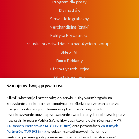
Program dla prasy
Dla mediów
Serwis fotograficzny
Merchandising (znaki)
Polityka Prywatności
Polityka przeciwdziałania nadużyciom i korupcji
Sklep TVP
Biuro Reklamy
Oferta Dystrybucyjna
Oferta Handlowa
Dostępność
Szanujemy Twoją prywatność
Moje zgody
Kliknij "Akceptuję i przechodzę do serwisu", aby wyrazić zgody na
Procedura zgłoszeń wewnętrznych
korzystanie z technologii automatycznego śledzenia i zbierania danych,
dostęp do informacji na Twoim urządzeniu końcowym i ich
przechowywanie oraz na przetwarzanie Twoich danych osobowych przez
nas, czyli Telewizję Polską S.A. w likwidacji (zwaną dalej również „TVP”),
Zaufanych Partnerów z IAB* (1201 firm)
oraz pozostałych
Zaufanych
Partnerów TVP (93 firm)
, w celach marketingowych (w tym do
zautomatyzowanego dopasowania reklam do Twoich zainteresowań i