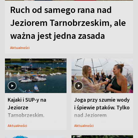
Ruch od samego rana nad
Jeziorem Tarnobrzeskim, ale
ważna jest jedna zasada
Aktualności
Kajaki i SUP-y na
Joga przy szumie wody
Jeziorze
i śpiewie ptaków. Tylko
Tarnobrzeskim.
nad Jeziorem
Przyrodnicy zwracają
Tarnobrzeskim
Aktualności
Aktualności
uwagę na coś jeszcze