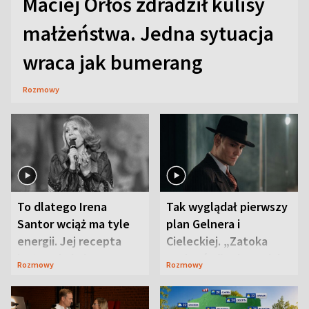
Maciej Orłoś zdradził kulisy
małżeństwa. Jedna sytuacja
wraca jak bumerang
Rozmowy
To dlatego Irena
Tak wyglądał pierwszy
Santor wciąż ma tyle
plan Gelnera i
energii. Jej recepta
Cieleckiej. „Zatoka
jest zaskakująco
szpiegów” od razu ich
Rozmowy
Rozmowy
prosta
zaskoczyła