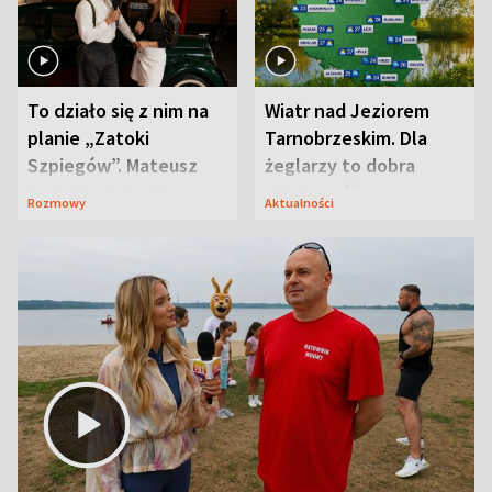
To działo się z nim na
Wiatr nad Jeziorem
planie „Zatoki
Tarnobrzeskim. Dla
Szpiegów”. Mateusz
żeglarzy to dobra
Janicki odsłonił
wiadomość
Rozmowy
Aktualności
aktorski sekret