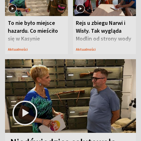
To nie było miejsce
Rejs u zbiegu Narwi i
hazardu. Co mieściło
Wisły. Tak wygląda
się w Kasynie
Modlin od strony wody
Oficerskim?
Aktualności
Aktualności