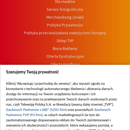
Dla mediów
Serwis fotograficzny
Merchandising (znaki)
Polityka Prywatności
Polityka przeciwdziałania nadużyciom i korupcji
Sklep TVP
Biuro Reklamy
Oferta Dystrybucyjna
Oferta Handlowa
Dostępność
Szanujemy Twoją prywatność
Moje zgody
Kliknij "Akceptuję i przechodzę do serwisu", aby wyrazić zgody na
Procedura zgłoszeń wewnętrznych
korzystanie z technologii automatycznego śledzenia i zbierania danych,
dostęp do informacji na Twoim urządzeniu końcowym i ich
przechowywanie oraz na przetwarzanie Twoich danych osobowych przez
nas, czyli Telewizję Polską S.A. w likwidacji (zwaną dalej również „TVP”),
Zaufanych Partnerów z IAB* (1201 firm)
oraz pozostałych
Zaufanych
Partnerów TVP (93 firm)
, w celach marketingowych (w tym do
zautomatyzowanego dopasowania reklam do Twoich zainteresowań i
mierzenia ich skuteczności) i pozostałych, które wskazujemy poniżej, a