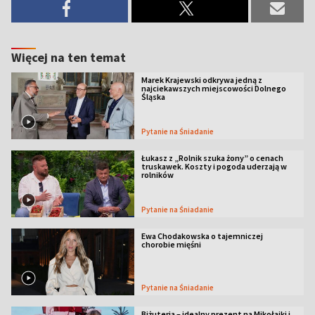
Więcej na ten temat
Marek Krajewski odkrywa jedną z
najciekawszych miejscowości Dolnego
Śląska
Pytanie na Śniadanie
Łukasz z „Rolnik szuka żony” o cenach
truskawek. Koszty i pogoda uderzają w
rolników
Pytanie na Śniadanie
Ewa Chodakowska o tajemniczej
chorobie mięśni
Pytanie na Śniadanie
Biżuteria – idealny prezent na Mikołajki i