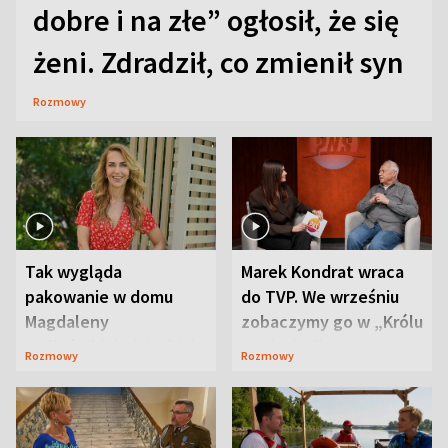
dobre i na złe” ogłosił, że się
żeni. Zdradził, co zmienił syn
Rozmowy
Tak wygląda
Marek Kondrat wraca
pakowanie w domu
do TVP. We wrześniu
Magdaleny
zobaczymy go w „Królu
Waligórskiej-Lisieckiej.
Maciusiu I”
Rozmowy
Rozmowy
Mąż nie odpuszcza