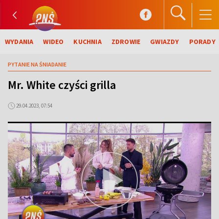
WYDANIA
WIDEO
KUCHNIA
ZDROWIE
GWIAZDY
PORADY
PYTANIE NA ŚNIADANIE
Mr. White czyści grilla
29.04.2023, 07:54