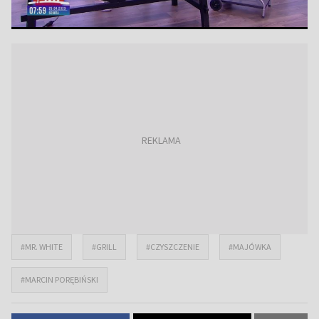
#MR. WHITE
#GRILL
#CZYSZCZENIE
#MAJÓWKA
#MARCIN PORĘBIŃSKI