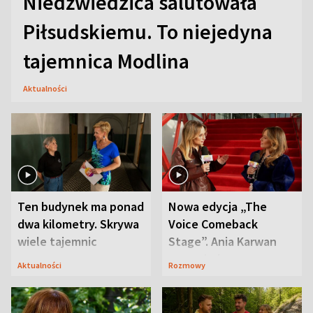
Niedźwiedzica salutowała
Piłsudskiemu. To niejedyna
tajemnica Modlina
Aktualności
Ten budynek ma ponad
Nowa edycja „The
dwa kilometry. Skrywa
Voice Comeback
wiele tajemnic
Stage”. Ania Karwan
zapowiada
Aktualności
Rozmowy
niespodzianki