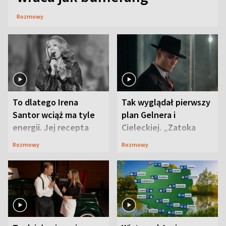
Rozmowy
To dlatego Irena
Tak wyglądał pierwszy
Santor wciąż ma tyle
plan Gelnera i
energii. Jej recepta
Cieleckiej. „Zatoka
jest zaskakująco
szpiegów” od razu ich
Rozmowy
Rozmowy
prosta
zaskoczyła