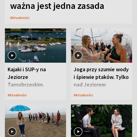
ważna jest jedna zasada
Aktualności
Kajaki i SUP-y na
Joga przy szumie wody
Jeziorze
i śpiewie ptaków. Tylko
Tarnobrzeskim.
nad Jeziorem
Przyrodnicy zwracają
Tarnobrzeskim
Aktualności
Aktualności
uwagę na coś jeszcze