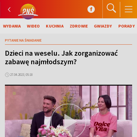
WYDANIA
WIDEO
KUCHNIA
ZDROWIE
GWIAZDY
PORADY
PYTANIE NA ŚNIADANIE
Dzieci na weselu. Jak zorganizować
zabawę najmłodszym?
27.04.2023, 05:18