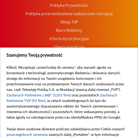
Polityka Prywatności
Polityka przeciwdziałania nadużyciom i korupcji
Sklep TVP
Biuro Reklamy
Oferta Dystrybucyjna
Oferta Handlowa
Dostępność
Szanujemy Twoją prywatność
Moje zgody
Kliknij "Akceptuję i przechodzę do serwisu", aby wyrazić zgody na
Procedura zgłoszeń wewnętrznych
korzystanie z technologii automatycznego śledzenia i zbierania danych,
dostęp do informacji na Twoim urządzeniu końcowym i ich
przechowywanie oraz na przetwarzanie Twoich danych osobowych przez
nas, czyli Telewizję Polską S.A. w likwidacji (zwaną dalej również „TVP”),
Zaufanych Partnerów z IAB* (1201 firm)
oraz pozostałych
Zaufanych
Partnerów TVP (93 firm)
, w celach marketingowych (w tym do
zautomatyzowanego dopasowania reklam do Twoich zainteresowań i
mierzenia ich skuteczności) i pozostałych, które wskazujemy poniżej, a
także zgody na udostępnianie przez nas identyfikatora PPID do Google.
Twoje dane osobowe zbierane podczas odwiedzania przez Ciebie naszych
poszczególnych serwisów
zwanych dalej „Portalem”, w tym informacje