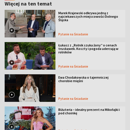
Więcej na ten temat
Marek Krajewski odkrywa jedną z
najciekawszych miejscowości Dolnego
Śląska
Pytanie na Śniadanie
Łukasz z „Rolnik szuka żony” o cenach
truskawek. Koszty i pogoda uderzają w
rolników
Pytanie na Śniadanie
Ewa Chodakowska o tajemniczej
chorobie mięśni
Pytanie na Śniadanie
Biżuteria – idealny prezent na Mikołajki i
pod choinkę