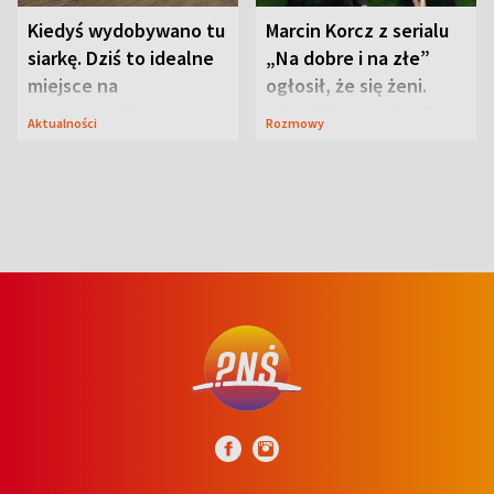
Kiedyś wydobywano tu
Marcin Korcz z serialu
siarkę. Dziś to idealne
„Na dobre i na złe”
miejsce na
ogłosił, że się żeni.
wypoczynek
Zdradził, co zmienił
Aktualności
Rozmowy
syn