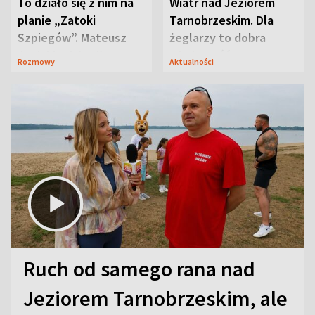
To działo się z nim na
Wiatr nad Jeziorem
planie „Zatoki
Tarnobrzeskim. Dla
Szpiegów”. Mateusz
żeglarzy to dobra
Janicki odsłonił
wiadomość
Rozmowy
Aktualności
aktorski sekret
Ruch od samego rana nad
Jeziorem Tarnobrzeskim, ale