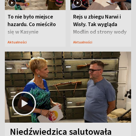
To nie było miejsce
Rejs u zbiegu Narwi i
hazardu. Co mieściło
Wisły. Tak wygląda
się w Kasynie
Modlin od strony wody
Oficerskim?
Aktualności
Aktualności
Niedźwiedzica salutowała