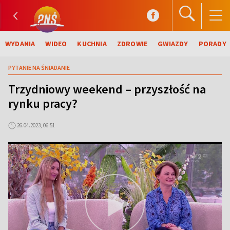
WYDANIA
WIDEO
KUCHNIA
ZDROWIE
GWIAZDY
PORADY
PYTANIE NA ŚNIADANIE
Trzydniowy weekend – przyszłość na
rynku pracy?
26.04.2023, 06:51