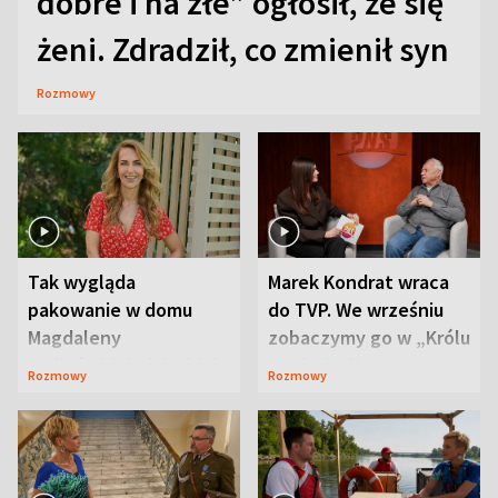
dobre i na złe” ogłosił, że się
żeni. Zdradził, co zmienił syn
Rozmowy
Tak wygląda
Marek Kondrat wraca
pakowanie w domu
do TVP. We wrześniu
Magdaleny
zobaczymy go w „Królu
Waligórskiej-Lisieckiej.
Maciusiu I”
Rozmowy
Rozmowy
Mąż nie odpuszcza