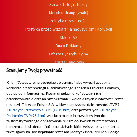
Serwis fotograficzny
Merchandising (znaki)
Polityka Prywatności
Polityka przeciwdziałania nadużyciom i korupcji
Sklep TVP
Biuro Reklamy
Oferta Dystrybucyjna
Oferta Handlowa
Dostępność
Szanujemy Twoją prywatność
Moje zgody
Kliknij "Akceptuję i przechodzę do serwisu", aby wyrazić zgody na
Procedura zgłoszeń wewnętrznych
korzystanie z technologii automatycznego śledzenia i zbierania danych,
dostęp do informacji na Twoim urządzeniu końcowym i ich
przechowywanie oraz na przetwarzanie Twoich danych osobowych przez
nas, czyli Telewizję Polską S.A. w likwidacji (zwaną dalej również „TVP”),
Zaufanych Partnerów z IAB* (1201 firm)
oraz pozostałych
Zaufanych
Partnerów TVP (93 firm)
, w celach marketingowych (w tym do
zautomatyzowanego dopasowania reklam do Twoich zainteresowań i
mierzenia ich skuteczności) i pozostałych, które wskazujemy poniżej, a
także zgody na udostępnianie przez nas identyfikatora PPID do Google.