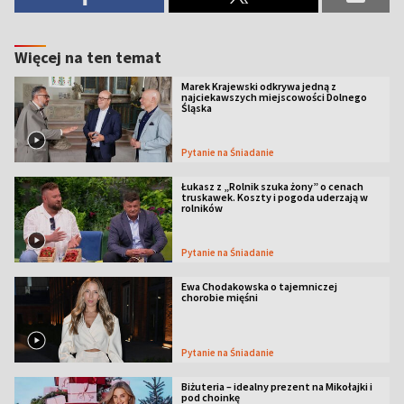
Więcej na ten temat
Marek Krajewski odkrywa jedną z
najciekawszych miejscowości Dolnego
Śląska
Pytanie na Śniadanie
Łukasz z „Rolnik szuka żony” o cenach
truskawek. Koszty i pogoda uderzają w
rolników
Pytanie na Śniadanie
Ewa Chodakowska o tajemniczej
chorobie mięśni
Pytanie na Śniadanie
Biżuteria – idealny prezent na Mikołajki i
pod choinkę