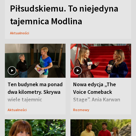
Piłsudskiemu. To niejedyna
tajemnica Modlina
Aktualności
Ten budynek ma ponad
Nowa edycja „The
dwa kilometry. Skrywa
Voice Comeback
wiele tajemnic
Stage”. Ania Karwan
zapowiada
Aktualności
Rozmowy
niespodzianki