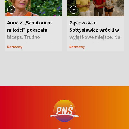
Anna z „Sanatorium
Gąsiewska i
miłości” pokazała
Sołtysiewicz wrócili w
biceps. Trudno
wyjątkowe miejsce. Na
uwierzyć, co przeszła
szlaku czekał
Rozmowy
Rozmowy
wcześniej
niedźwiedź