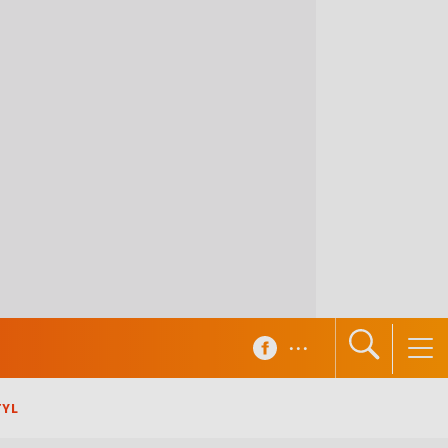
...
TYL