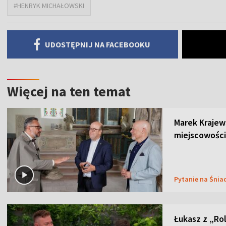
#HENRYK MICHAŁOWSKI
UDOSTĘPNIJ NA FACEBOOKU
Więcej na ten temat
Marek Krajew
miejscowości
Pytanie na Śnia
Łukasz z „Ro