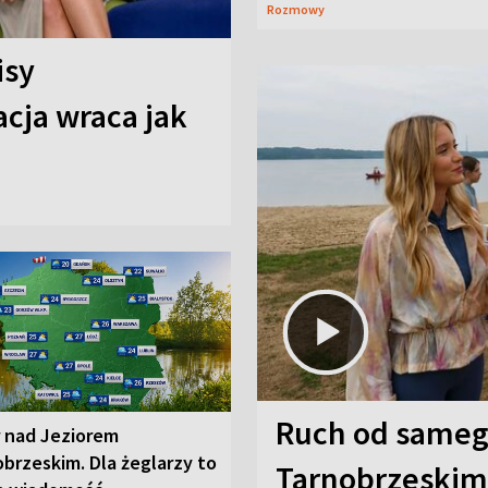
Rozmowy
isy
cja wraca jak
Ruch od sameg
r nad Jeziorem
brzeskim. Dla żeglarzy to
Tarnobrzeskim,