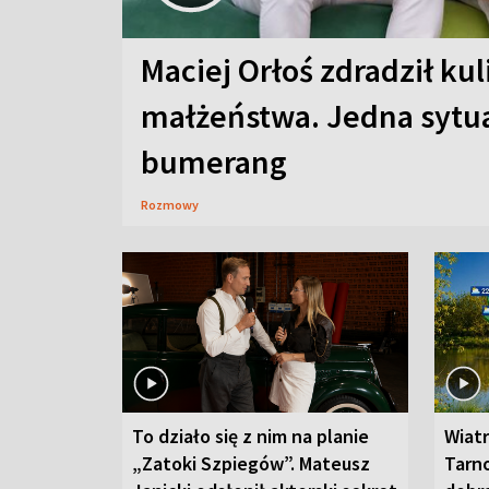
Maciej Orłoś zdradził kul
małżeństwa. Jedna sytua
bumerang
Rozmowy
To działo się z nim na planie
Wiat
„Zatoki Szpiegów”. Mateusz
Tarno