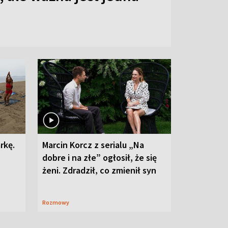
rkę.
Marcin Korcz z serialu „Na
dobre i na złe” ogłosił, że się
żeni. Zdradził, co zmienił syn
Rozmowy