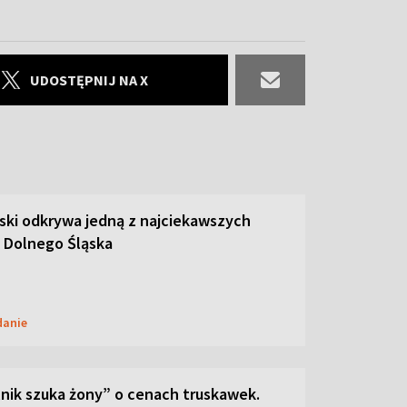
UDOSTĘPNIJ NA X
ski odkrywa jedną z najciekawszych
 Dolnego Śląska
danie
lnik szuka żony” o cenach truskawek.