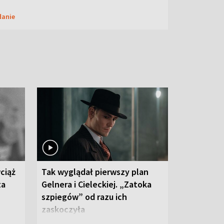
danie
ciąż
Tak wyglądał pierwszy plan
ta
Gelnera i Cieleckiej. „Zatoka
szpiegów” od razu ich
zaskoczyła