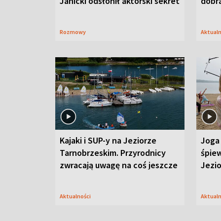
Janicki odsłonił aktorski sekret
dobr
Rozmowy
Aktual
Kajaki i SUP-y na Jeziorze
Joga 
Tarnobrzeskim. Przyrodnicy
śpiew
zwracają uwagę na coś jeszcze
Jezi
Aktualności
Aktual