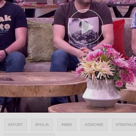
#SPORT
#PASJA
#WIEK
#ZDROWIE
#TRIATHLO