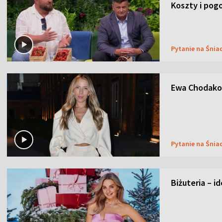
Koszty i pog
Pytanie na Śnia
Ewa Chodakow
Pytanie na Śnia
Biżuteria – i