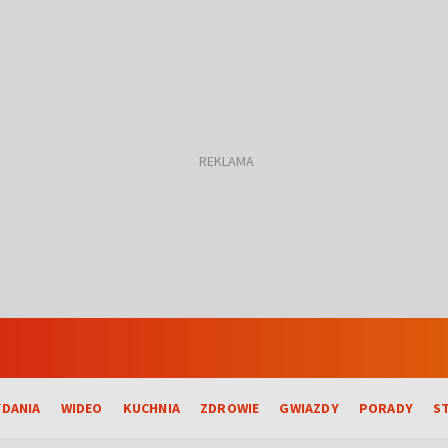
DANIA
WIDEO
KUCHNIA
ZDROWIE
GWIAZDY
PORADY
S