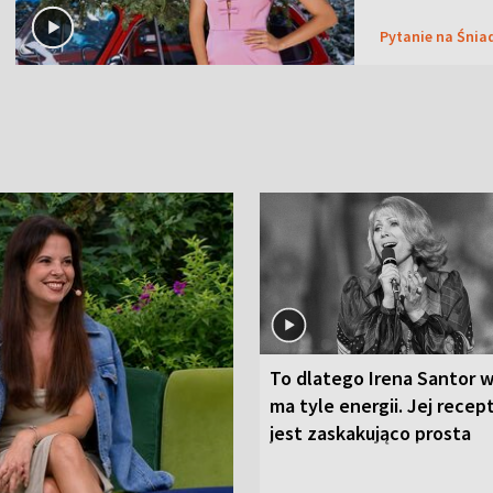
Pytanie na Śnia
To dlatego Irena Santor w
ma tyle energii. Jej recep
jest zaskakująco prosta