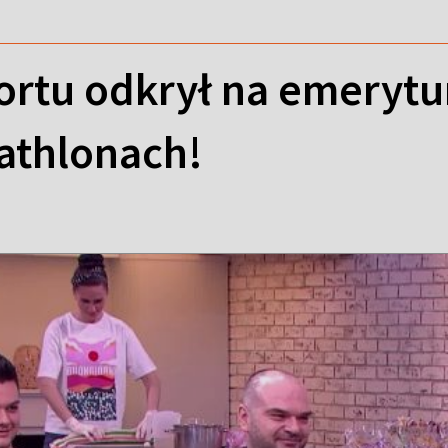
ortu odkrył na emerytur
iathlonach!