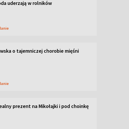
oda uderzają w rolników
danie
ska o tajemniczej chorobie mięśni
danie
dealny prezent na Mikołajki i pod choinkę