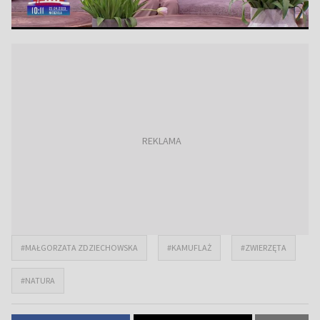
#MAŁGORZATA ZDZIECHOWSKA
#KAMUFLAŻ
#ZWIERZĘTA
#NATURA