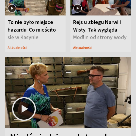
To nie było miejsce
Rejs u zbiegu Narwi i
hazardu. Co mieściło
Wisły. Tak wygląda
się w Kasynie
Modlin od strony wody
Oficerskim?
Aktualności
Aktualności