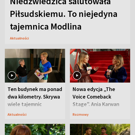
Niedźwiedzica salutowała
Piłsudskiemu. To niejedyna
tajemnica Modlina
Aktualności
Ten budynek ma ponad
Nowa edycja „The
dwa kilometry. Skrywa
Voice Comeback
wiele tajemnic
Stage”. Ania Karwan
zapowiada
Aktualności
Rozmowy
niespodzianki