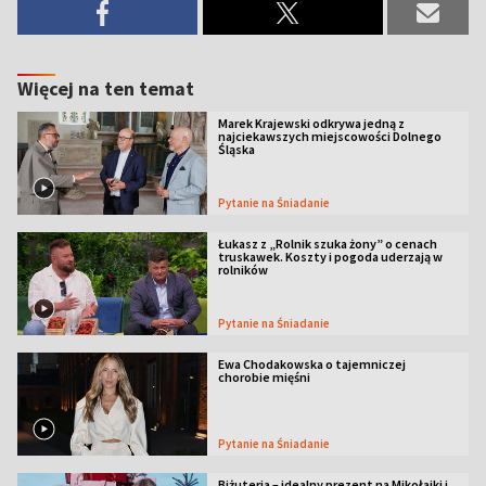
Więcej na ten temat
Marek Krajewski odkrywa jedną z
najciekawszych miejscowości Dolnego
Śląska
Pytanie na Śniadanie
Łukasz z „Rolnik szuka żony” o cenach
truskawek. Koszty i pogoda uderzają w
rolników
Pytanie na Śniadanie
Ewa Chodakowska o tajemniczej
chorobie mięśni
Pytanie na Śniadanie
Biżuteria – idealny prezent na Mikołajki i