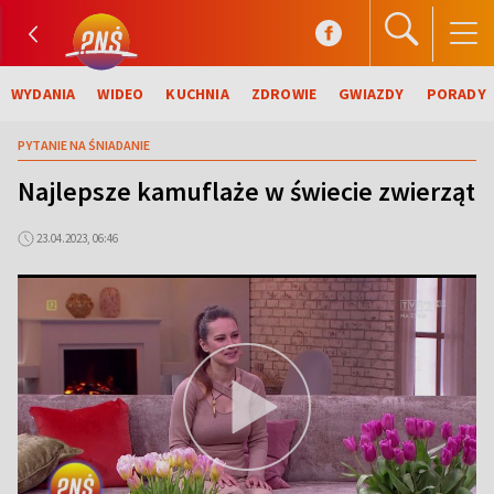
WYDANIA
WIDEO
KUCHNIA
ZDROWIE
GWIAZDY
PORADY
PYTANIE NA ŚNIADANIE
Najlepsze kamuflaże w świecie zwierząt
23.04.2023, 06:46