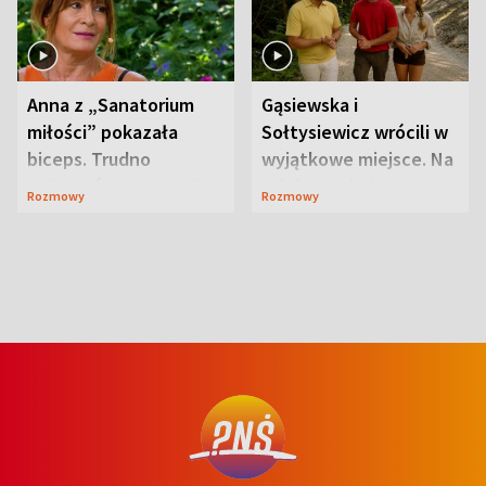
Anna z „Sanatorium
Gąsiewska i
miłości” pokazała
Sołtysiewicz wrócili w
biceps. Trudno
wyjątkowe miejsce. Na
uwierzyć, co przeszła
szlaku czekał
Rozmowy
Rozmowy
wcześniej
niedźwiedź