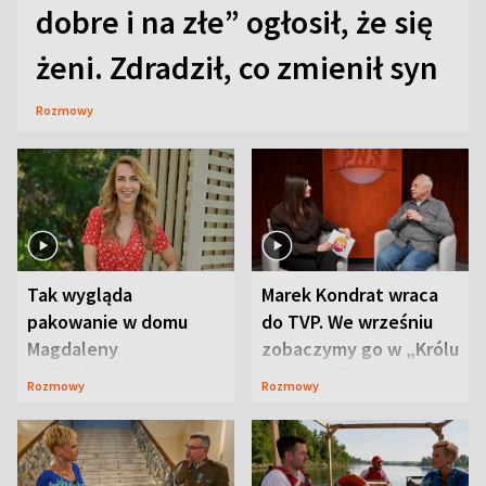
dobre i na złe” ogłosił, że się
żeni. Zdradził, co zmienił syn
Rozmowy
Tak wygląda
Marek Kondrat wraca
pakowanie w domu
do TVP. We wrześniu
Magdaleny
zobaczymy go w „Królu
Waligórskiej-Lisieckiej.
Maciusiu I”
Rozmowy
Rozmowy
Mąż nie odpuszcza