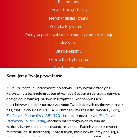
Dla mediów
Serwis fotograficzny
Merchandising (znaki)
Polityka Prywatności
Polityka przeciwdziałania nadużyciom i korupcji
Sklep TVP
Biuro Reklamy
Oferta Dystrybucyjna
Oferta Handlowa
Dostępność
Szanujemy Twoją prywatność
Moje zgody
Kliknij "Akceptuję i przechodzę do serwisu", aby wyrazić zgody na
Procedura zgłoszeń wewnętrznych
korzystanie z technologii automatycznego śledzenia i zbierania danych,
dostęp do informacji na Twoim urządzeniu końcowym i ich
przechowywanie oraz na przetwarzanie Twoich danych osobowych przez
nas, czyli Telewizję Polską S.A. w likwidacji (zwaną dalej również „TVP”),
Zaufanych Partnerów z IAB* (1201 firm)
oraz pozostałych
Zaufanych
Partnerów TVP (93 firm)
, w celach marketingowych (w tym do
zautomatyzowanego dopasowania reklam do Twoich zainteresowań i
mierzenia ich skuteczności) i pozostałych, które wskazujemy poniżej, a