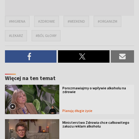
#MIGRENA
#ZDROWIE
#WEEKEND
#ORGANIZM
#LEKARZ
#BÓL GŁOWY
Więcej na ten temat
Porozmawiajmy o wpływie alkoholu na
zdrowie
Planuję długie życie
Ministerstwo Zdrowia chce całkowitego
zakazu reklam alkoholu