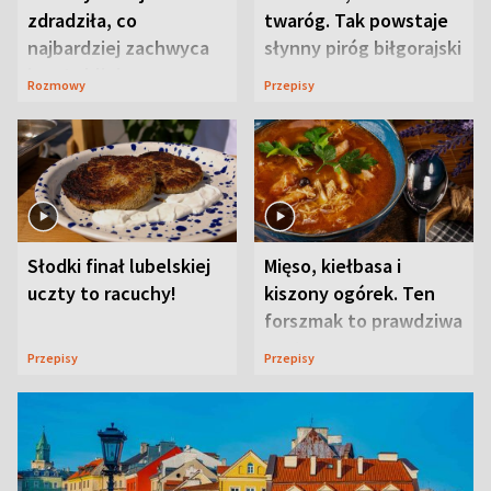
zdradziła, co
twaróg. Tak powstaje
najbardziej zachwyca
słynny piróg biłgorajski
ją w Lublinie
Rozmowy
Przepisy
Słodki finał lubelskiej
Mięso, kiełbasa i
uczty to racuchy!
kiszony ogórek. Ten
forszmak to prawdziwa
uczta
Przepisy
Przepisy