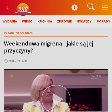
WYDANIA
WIDEO
KUCHNIA
ZDROWIE
GWIAZDY
PORADY
PYTANIE NA ŚNIADANIE
Weekendowa migrena - jakie są jej
przyczyny?
23.04.2023, 06:39