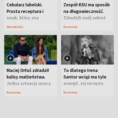
Cebularz lubelski.
Zespół KSU ma sposób
Prosta receptura i
na długowieczność.
smak, który zna
Zdradzili swój sekret
Lubelszczyzna
Aktualności
Rozmowy
Maciej Orłoś zdradził
To dlatego Irena
kulisy małżeństwa.
Santor wciąż ma tyle
Jedna sytuacja wraca
energii. Jej recepta
jak bumerang
jest zaskakująco
Rozmowy
Rozmowy
prosta