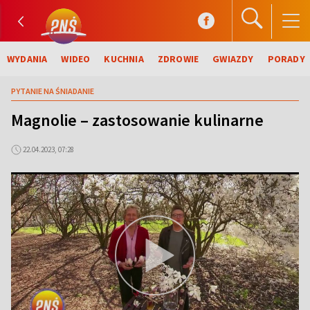
WYDANIA
WIDEO
KUCHNIA
ZDROWIE
GWIAZDY
PORADY
PYTANIE NA ŚNIADANIE
Magnolie – zastosowanie kulinarne
22.04.2023, 07:28