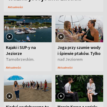
Aktualności
Kajaki i SUP-y na
Joga przy szumie wody
Jeziorze
i śpiewie ptaków. Tylko
Tarnobrzeskim.
nad Jeziorem
Przyrodnicy zwracają
Tarnobrzeskim
Aktualności
Aktualności
uwagę na coś jeszcze
Kiedyś wydobywano tu
Marcin Korcz z serialu