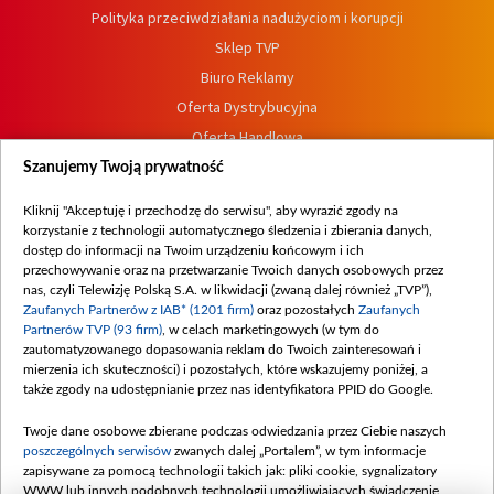
Polityka przeciwdziałania nadużyciom i korupcji
Sklep TVP
Biuro Reklamy
Oferta Dystrybucyjna
Oferta Handlowa
Dostępność
Szanujemy Twoją prywatność
Moje zgody
Kliknij "Akceptuję i przechodzę do serwisu", aby wyrazić zgody na
Procedura zgłoszeń wewnętrznych
korzystanie z technologii automatycznego śledzenia i zbierania danych,
dostęp do informacji na Twoim urządzeniu końcowym i ich
przechowywanie oraz na przetwarzanie Twoich danych osobowych przez
nas, czyli Telewizję Polską S.A. w likwidacji (zwaną dalej również „TVP”),
Zaufanych Partnerów z IAB* (1201 firm)
oraz pozostałych
Zaufanych
Partnerów TVP (93 firm)
, w celach marketingowych (w tym do
zautomatyzowanego dopasowania reklam do Twoich zainteresowań i
mierzenia ich skuteczności) i pozostałych, które wskazujemy poniżej, a
także zgody na udostępnianie przez nas identyfikatora PPID do Google.
Twoje dane osobowe zbierane podczas odwiedzania przez Ciebie naszych
poszczególnych serwisów
zwanych dalej „Portalem”, w tym informacje
zapisywane za pomocą technologii takich jak: pliki cookie, sygnalizatory
WWW lub innych podobnych technologii umożliwiających świadczenie