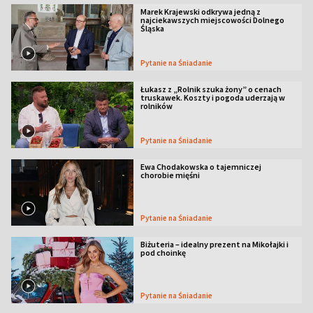
Marek Krajewski odkrywa jedną z
najciekawszych miejscowości Dolnego
Śląska
Pytanie na Śniadanie
Łukasz z „Rolnik szuka żony” o cenach
truskawek. Koszty i pogoda uderzają w
rolników
Pytanie na Śniadanie
Ewa Chodakowska o tajemniczej
chorobie mięśni
Pytanie na Śniadanie
Biżuteria – idealny prezent na Mikołajki i
pod choinkę
Pytanie na Śniadanie