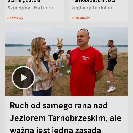
planie „Zatoki
Tarnobrzeskim. Dla
Szpiegów”. Mateusz
żeglarzy to dobra
Janicki odsłonił
wiadomość
Rozmowy
Aktualności
aktorski sekret
Ruch od samego rana nad
Jeziorem Tarnobrzeskim, ale
ważna jest jedna zasada