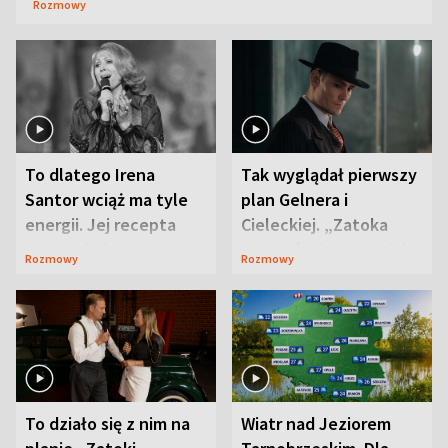
Rozmowy
To dlatego Irena
Tak wyglądał pierwszy
Santor wciąż ma tyle
plan Gelnera i
energii. Jej recepta
Cieleckiej. „Zatoka
jest zaskakująco
szpiegów” od razu ich
Rozmowy
Rozmowy
prosta
zaskoczyła
To działo się z nim na
Wiatr nad Jeziorem