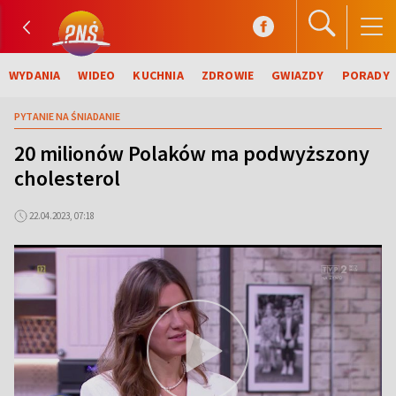
WYDANIA
WIDEO
KUCHNIA
ZDROWIE
GWIAZDY
PORADY
PYTANIE NA ŚNIADANIE
20 milionów Polaków ma podwyższony
cholesterol
22.04.2023, 07:18