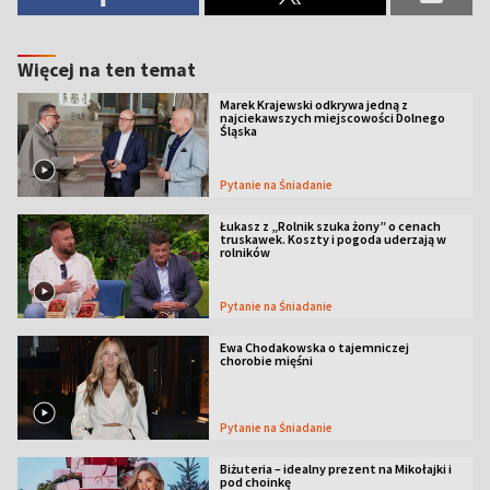
Więcej na ten temat
Marek Krajewski odkrywa jedną z
najciekawszych miejscowości Dolnego
Śląska
Pytanie na Śniadanie
Łukasz z „Rolnik szuka żony” o cenach
truskawek. Koszty i pogoda uderzają w
rolników
Pytanie na Śniadanie
Ewa Chodakowska o tajemniczej
chorobie mięśni
Pytanie na Śniadanie
Biżuteria – idealny prezent na Mikołajki i
pod choinkę