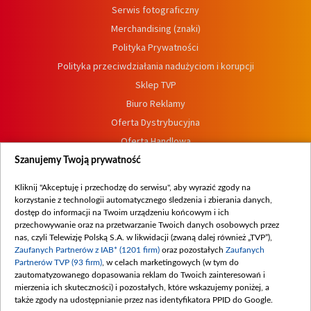
Serwis fotograficzny
Merchandising (znaki)
Polityka Prywatności
Polityka przeciwdziałania nadużyciom i korupcji
Sklep TVP
Biuro Reklamy
Oferta Dystrybucyjna
Oferta Handlowa
Dostępność
Szanujemy Twoją prywatność
Moje zgody
Kliknij "Akceptuję i przechodzę do serwisu", aby wyrazić zgody na
Procedura zgłoszeń wewnętrznych
korzystanie z technologii automatycznego śledzenia i zbierania danych,
dostęp do informacji na Twoim urządzeniu końcowym i ich
przechowywanie oraz na przetwarzanie Twoich danych osobowych przez
nas, czyli Telewizję Polską S.A. w likwidacji (zwaną dalej również „TVP”),
Zaufanych Partnerów z IAB* (1201 firm)
oraz pozostałych
Zaufanych
Partnerów TVP (93 firm)
, w celach marketingowych (w tym do
zautomatyzowanego dopasowania reklam do Twoich zainteresowań i
mierzenia ich skuteczności) i pozostałych, które wskazujemy poniżej, a
także zgody na udostępnianie przez nas identyfikatora PPID do Google.