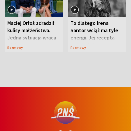
Maciej Orłoś zdradził
To dlatego Irena
kulisy małżeństwa.
Santor wciąż ma tyle
Jedna sytuacja wraca
energii. Jej recepta
jak bumerang
jest zaskakująco
Rozmowy
Rozmowy
prosta