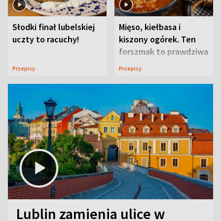
Słodki finał lubelskiej
Mięso, kiełbasa i
uczty to racuchy!
kiszony ogórek. Ten
forszmak to prawdziwa
uczta
Przepisy
Przepisy
Lublin zamienia ulice w