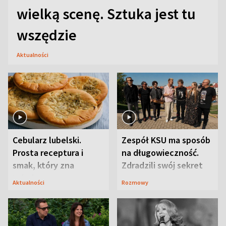
wielką scenę. Sztuka jest tu
wszędzie
Aktualności
Cebularz lubelski.
Zespół KSU ma sposób
Prosta receptura i
na długowieczność.
smak, który zna
Zdradzili swój sekret
Lubelszczyzna
Aktualności
Rozmowy