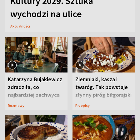
Kultury 2029. Sztuka
wychodzi na ulice
Aktualności
Katarzyna Bujakiewicz
Ziemniaki, kasza i
zdradziła, co
twaróg. Tak powstaje
najbardziej zachwyca
słynny piróg biłgorajski
ją w Lublinie
Rozmowy
Przepisy