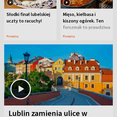
Słodki finał lubelskiej
Mięso, kiełbasa i
uczty to racuchy!
kiszony ogórek. Ten
forszmak to prawdziwa
uczta
Przepisy
Przepisy
Lublin zamienia ulice w