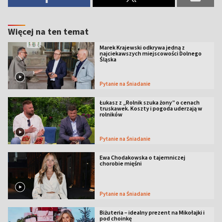
Więcej na ten temat
Marek Krajewski odkrywa jedną z
najciekawszych miejscowości Dolnego
Śląska
Pytanie na Śniadanie
Łukasz z „Rolnik szuka żony” o cenach
truskawek. Koszty i pogoda uderzają w
rolników
Pytanie na Śniadanie
Ewa Chodakowska o tajemniczej
chorobie mięśni
Pytanie na Śniadanie
Biżuteria – idealny prezent na Mikołajki i
pod choinkę