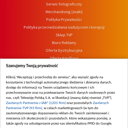
Serwis fotograficzny
Merchandising (znaki)
Polityka Prywatności
Polityka przeciwdziałania nadużyciom i korupcji
Sklep TVP
Biuro Reklamy
Oferta Dystrybucyjna
Oferta Handlowa
Dostępność
Szanujemy Twoją prywatność
Moje zgody
Kliknij "Akceptuję i przechodzę do serwisu", aby wyrazić zgody na
Procedura zgłoszeń wewnętrznych
korzystanie z technologii automatycznego śledzenia i zbierania danych,
dostęp do informacji na Twoim urządzeniu końcowym i ich
przechowywanie oraz na przetwarzanie Twoich danych osobowych przez
nas, czyli Telewizję Polską S.A. w likwidacji (zwaną dalej również „TVP”),
Zaufanych Partnerów z IAB* (1201 firm)
oraz pozostałych
Zaufanych
Partnerów TVP (93 firm)
, w celach marketingowych (w tym do
zautomatyzowanego dopasowania reklam do Twoich zainteresowań i
mierzenia ich skuteczności) i pozostałych, które wskazujemy poniżej, a
także zgody na udostępnianie przez nas identyfikatora PPID do Google.