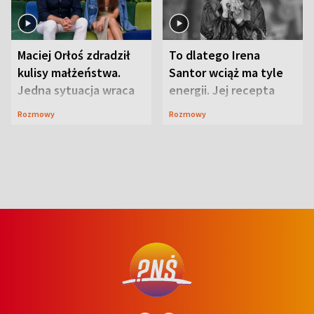
Maciej Orłoś zdradził
To dlatego Irena
kulisy małżeństwa.
Santor wciąż ma tyle
Jedna sytuacja wraca
energii. Jej recepta
jak bumerang
jest zaskakująco
Rozmowy
Rozmowy
prosta