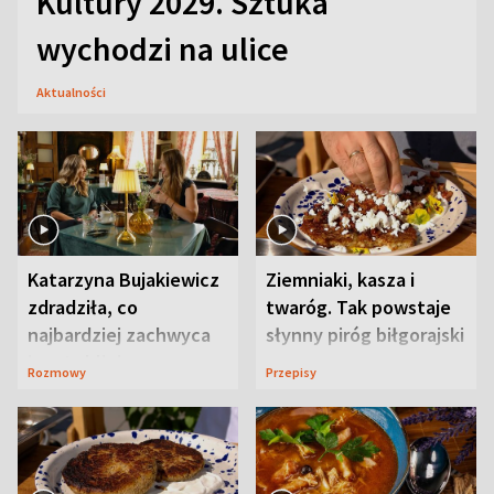
Kultury 2029. Sztuka
wychodzi na ulice
Aktualności
Katarzyna Bujakiewicz
Ziemniaki, kasza i
zdradziła, co
twaróg. Tak powstaje
najbardziej zachwyca
słynny piróg biłgorajski
ją w Lublinie
Rozmowy
Przepisy