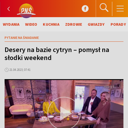
WYDANIA
WIDEO
KUCHNIA
ZDROWIE
GWIAZDY
PORADY
PYTANIE NA ŚNIADANIE
Desery na bazie cytryn – pomysł na
słodki weekend
21.04.2023, 07:41