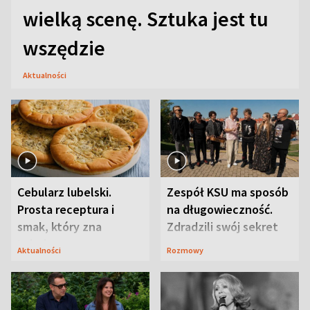
wielką scenę. Sztuka jest tu
wszędzie
Aktualności
Cebularz lubelski.
Zespół KSU ma sposób
Prosta receptura i
na długowieczność.
smak, który zna
Zdradzili swój sekret
Lubelszczyzna
Aktualności
Rozmowy