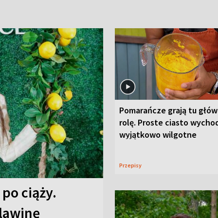
Pomarańcze grają tu głó
rolę. Proste ciasto wycho
wyjątkowo wilgotne
Przepisy
 po ciąży.
 lawinę