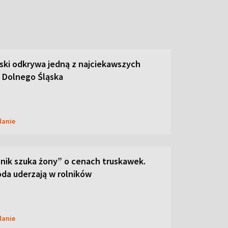
ski odkrywa jedną z najciekawszych
 Dolnego Śląska
danie
lnik szuka żony” o cenach truskawek.
oda uderzają w rolników
danie