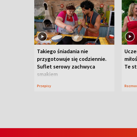
Takiego śniadania nie
Ucze
przygotowuje się codziennie.
miłoś
Suflet serowy zachwyca
Te st
smakiem
Przepisy
Rozmo