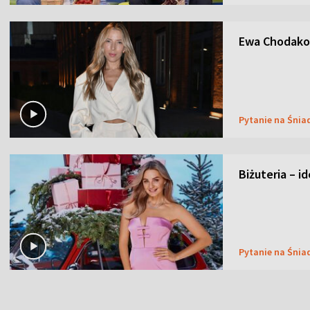
Ewa Chodakow
Pytanie na Śnia
Biżuteria – i
Pytanie na Śnia