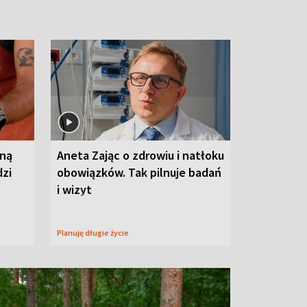
wną
Aneta Zając o zdrowiu i natłoku
dzi
obowiązków. Tak pilnuje badań
i wizyt
Planuję długie życie