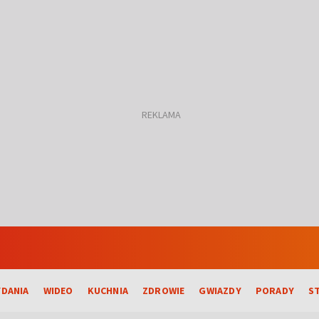
DANIA
WIDEO
KUCHNIA
ZDROWIE
GWIAZDY
PORADY
S