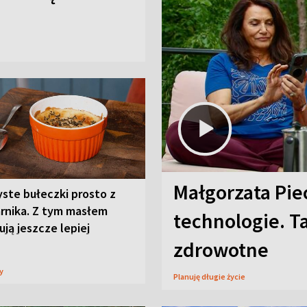
Małgorzata Pie
ste bułeczki prosto z
arnika. Z tym masłem
technologie. T
ją jeszcze lepiej
zdrowotne
sy
Planuję długie życie