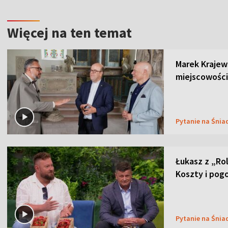
Więcej na ten temat
Marek Krajew
miejscowości
Pytanie na Śnia
Łukasz z „Ro
Koszty i pog
Pytanie na Śnia