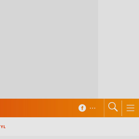
...
TYL