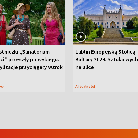
stniczki „Sanatorium
Lublin Europejską Stolicą
ci” przeszły po wybiegu.
Kultury 2029. Sztuka wyc
ylizacje przyciągały wzrok
na ulice
wy
Aktualności