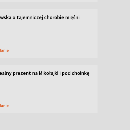
ska o tajemniczej chorobie mięśni
danie
dealny prezent na Mikołajki i pod choinkę
danie