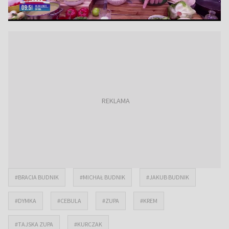
#BRACIA BUDNIK
#MICHAŁ BUDNIK
#JAKUB BUDNIK
#DYMKA
#CEBULA
#ZUPA
#KREM
#TAJSKA ZUPA
#KURCZAK