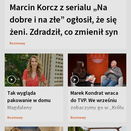
Marcin Korcz z serialu „Na
dobre i na złe” ogłosił, że się
żeni. Zdradził, co zmienił syn
Rozmowy
Tak wygląda
Marek Kondrat wraca
pakowanie w domu
do TVP. We wrześniu
Magdaleny
zobaczymy go w „Królu
Waligórskiej-Lisieckiej.
Maciusiu I”
Rozmowy
Rozmowy
Mąż nie odpuszcza