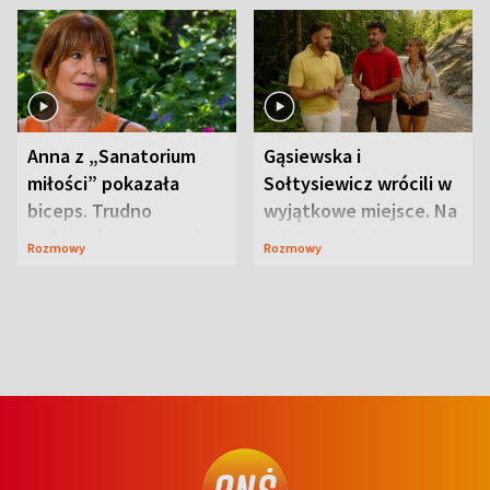
Anna z „Sanatorium
Gąsiewska i
miłości” pokazała
Sołtysiewicz wrócili w
biceps. Trudno
wyjątkowe miejsce. Na
uwierzyć, co przeszła
szlaku czekał
Rozmowy
Rozmowy
wcześniej
niedźwiedź