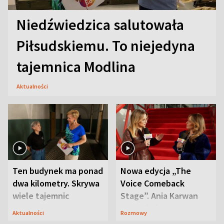
Niedźwiedzica salutowała
Piłsudskiemu. To niejedyna
tajemnica Modlina
Aktualności
Ten budynek ma ponad
Nowa edycja „The
dwa kilometry. Skrywa
Voice Comeback
wiele tajemnic
Stage”. Ania Karwan
zapowiada
Aktualności
Rozmowy
niespodzianki