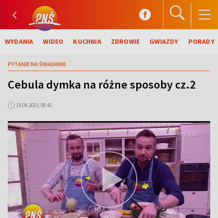
WYDANIA
WIDEO
KUCHNIA
ZDROWIE
GWIAZDY
PORADY
PYTANIE NA ŚNIADANIE
Cebula dymka na różne sposoby cz.2
19.04.2023, 08:41