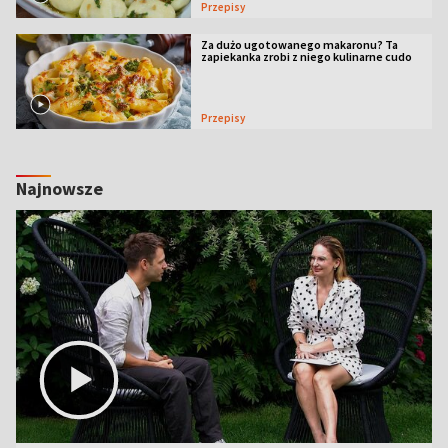
Przepisy
Za dużo ugotowanego makaronu? Ta
zapiekanka zrobi z niego kulinarne cudo
Przepisy
Najnowsze