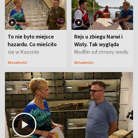
To nie było miejsce
Rejs u zbiegu Narwi i
hazardu. Co mieściło
Wisły. Tak wygląda
się w Kasynie
Modlin od strony wody
Oficerskim?
Aktualności
Aktualności