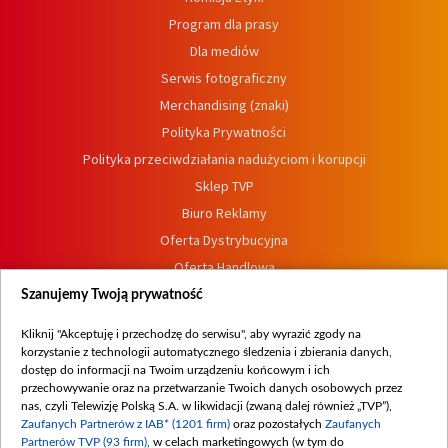
Program dla prasy
Dla mediów
Serwis fotograficzny
Merchandising (znaki)
Polityka Prywatności
Polityka przeciwdziałania nadużyciom i korupcji
Sklep TVP
Biuro Reklamy
Oferta Dystrybucyjna
Oferta Handlowa
Dostępność
Szanujemy Twoją prywatność
Moje zgody
Kliknij "Akceptuję i przechodzę do serwisu", aby wyrazić zgody na
Procedura zgłoszeń wewnętrznych
korzystanie z technologii automatycznego śledzenia i zbierania danych,
dostęp do informacji na Twoim urządzeniu końcowym i ich
przechowywanie oraz na przetwarzanie Twoich danych osobowych przez
nas, czyli Telewizję Polską S.A. w likwidacji (zwaną dalej również „TVP”),
Zaufanych Partnerów z IAB* (1201 firm)
oraz pozostałych
Zaufanych
Partnerów TVP (93 firm)
, w celach marketingowych (w tym do