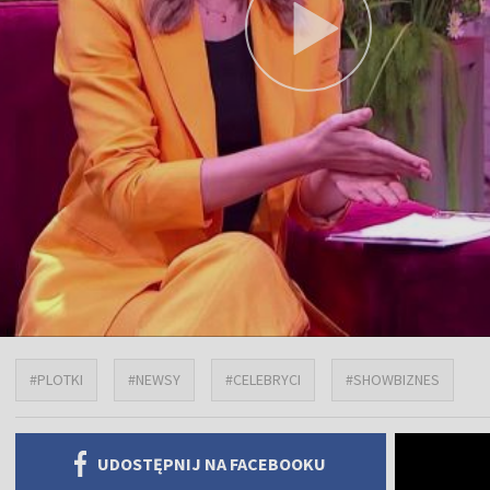
#PLOTKI
#NEWSY
#CELEBRYCI
#SHOWBIZNES
UDOSTĘPNIJ NA FACEBOOKU