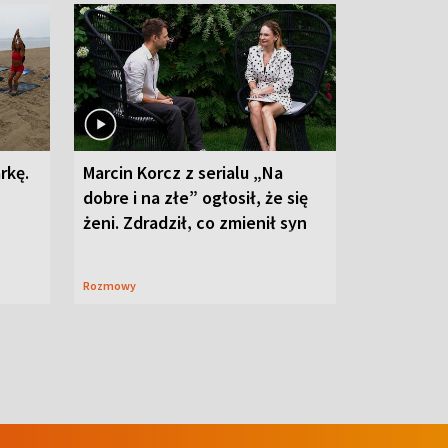
rkę.
Marcin Korcz z serialu „Na
dobre i na złe” ogłosił, że się
żeni. Zdradził, co zmienił syn
Rozmowy