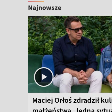
Najnowsze
Maciej Orłoś zdradził kul
małżeństwa. Jedna sytua