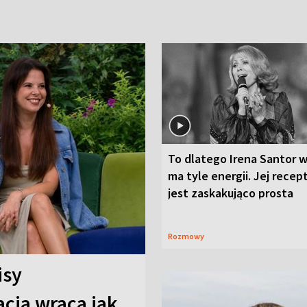
To dlatego Irena Santor w
ma tyle energii. Jej recep
jest zaskakująco prosta
Rozmowy
isy
cja wraca jak