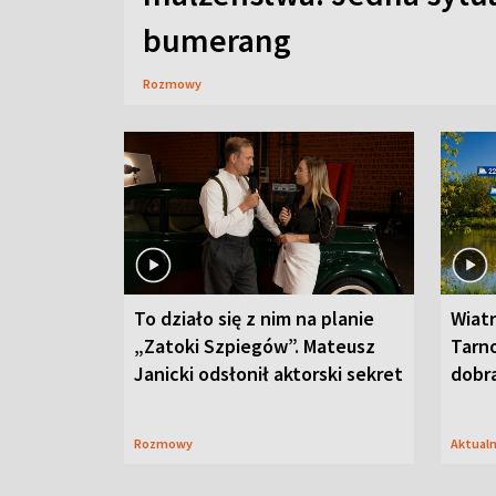
bumerang
Rozmowy
To działo się z nim na planie
Wiat
„Zatoki Szpiegów”. Mateusz
Tarno
Janicki odsłonił aktorski sekret
dobr
Rozmowy
Aktual