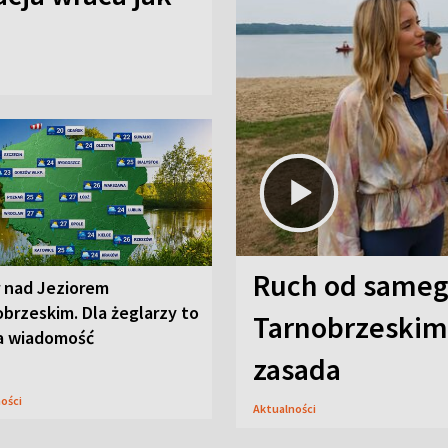
Ruch od sameg
r nad Jeziorem
brzeskim. Dla żeglarzy to
Tarnobrzeskim,
a wiadomość
zasada
ności
Aktualności