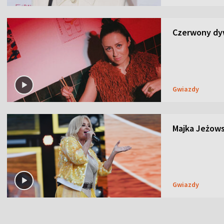
Czerwony dyw
Gwiazdy
Majka Jeżows
Gwiazdy