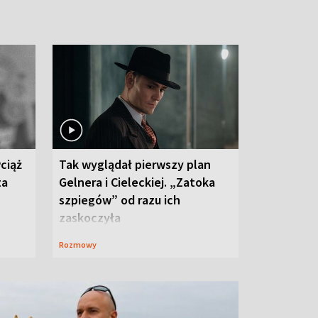
ciąż
Tak wyglądał pierwszy plan
ta
Gelnera i Cieleckiej. „Zatoka
szpiegów” od razu ich
zaskoczyła
Rozmowy