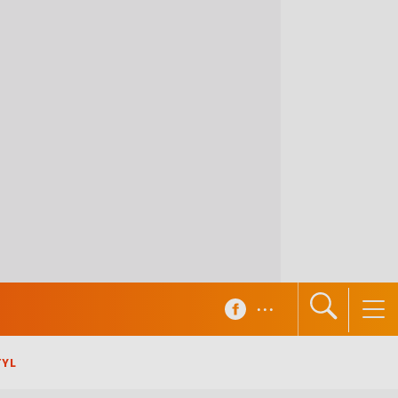
...
TYL