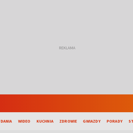
DANIA
WIDEO
KUCHNIA
ZDROWIE
GWIAZDY
PORADY
S