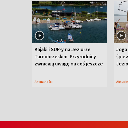
Kajaki i SUP-y na Jeziorze
Joga 
Tarnobrzeskim. Przyrodnicy
śpiew
zwracają uwagę na coś jeszcze
Jezi
Aktualności
Aktual