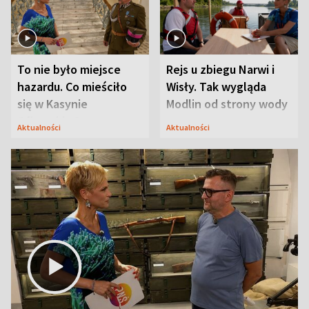
To nie było miejsce
Rejs u zbiegu Narwi i
hazardu. Co mieściło
Wisły. Tak wygląda
się w Kasynie
Modlin od strony wody
Oficerskim?
Aktualności
Aktualności