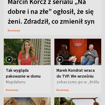
Marcin Korcz z serialu „Na
dobre i na złe” ogłosił, że się
żeni. Zdradził, co zmienił syn
Rozmowy
Tak wygląda
Marek Kondrat wraca
pakowanie w domu
do TVP. We wrześniu
Magdaleny
zobaczymy go w „Królu
Waligórskiej-Lisieckiej.
Maciusiu I”
Rozmowy
Rozmowy
Mąż nie odpuszcza