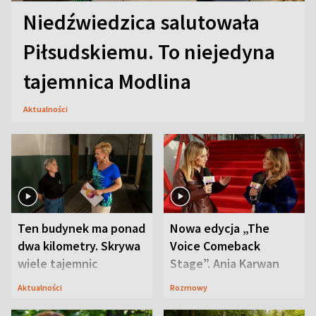
Niedźwiedzica salutowała
Piłsudskiemu. To niejedyna
tajemnica Modlina
Aktualności
Ten budynek ma ponad
Nowa edycja „The
dwa kilometry. Skrywa
Voice Comeback
wiele tajemnic
Stage”. Ania Karwan
zapowiada
Aktualności
Rozmowy
niespodzianki