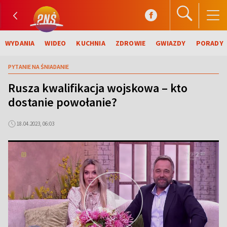
WYDANIA
WIDEO
KUCHNIA
ZDROWIE
GWIAZDY
PORADY
PYTANIE NA ŚNIADANIE
Rusza kwalifikacja wojskowa – kto
dostanie powołanie?
18.04.2023, 06:03