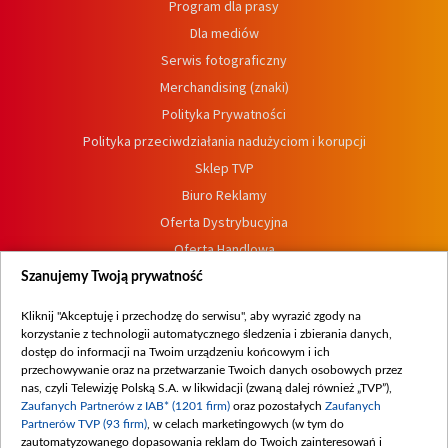
Program dla prasy
Dla mediów
Serwis fotograficzny
Merchandising (znaki)
Polityka Prywatności
Polityka przeciwdziałania nadużyciom i korupcji
Sklep TVP
Biuro Reklamy
Oferta Dystrybucyjna
Oferta Handlowa
Dostępność
Szanujemy Twoją prywatność
Moje zgody
Kliknij "Akceptuję i przechodzę do serwisu", aby wyrazić zgody na
Procedura zgłoszeń wewnętrznych
korzystanie z technologii automatycznego śledzenia i zbierania danych,
dostęp do informacji na Twoim urządzeniu końcowym i ich
przechowywanie oraz na przetwarzanie Twoich danych osobowych przez
nas, czyli Telewizję Polską S.A. w likwidacji (zwaną dalej również „TVP”),
Zaufanych Partnerów z IAB* (1201 firm)
oraz pozostałych
Zaufanych
Partnerów TVP (93 firm)
, w celach marketingowych (w tym do
zautomatyzowanego dopasowania reklam do Twoich zainteresowań i