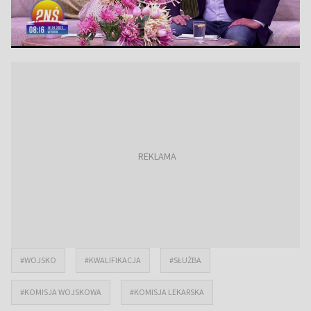
#WOJSKO
#KWALIFIKACJA
#SŁUŻBA
#KOMISJA WOJSKOWA
#KOMISJA LEKARSKA