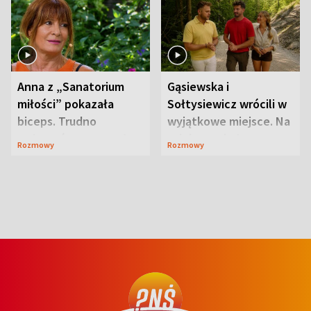
Anna z „Sanatorium
Gąsiewska i
miłości” pokazała
Sołtysiewicz wrócili w
biceps. Trudno
wyjątkowe miejsce. Na
uwierzyć, co przeszła
szlaku czekał
Rozmowy
Rozmowy
wcześniej
niedźwiedź