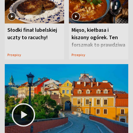
Słodki finał lubelskiej
Mięso, kiełbasa i
uczty to racuchy!
kiszony ogórek. Ten
forszmak to prawdziwa
uczta
Przepisy
Przepisy