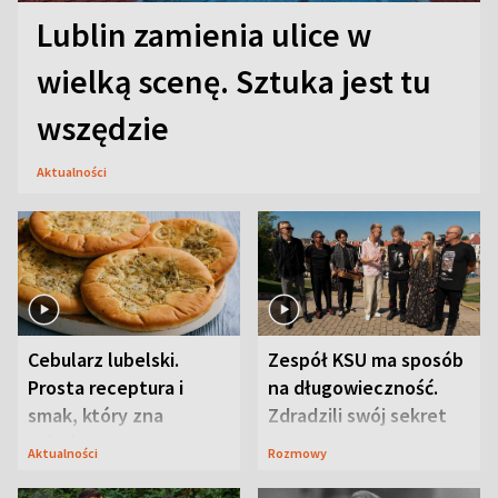
Lublin zamienia ulice w
wielką scenę. Sztuka jest tu
wszędzie
Aktualności
Cebularz lubelski.
Zespół KSU ma sposób
Prosta receptura i
na długowieczność.
smak, który zna
Zdradzili swój sekret
Lubelszczyzna
Aktualności
Rozmowy