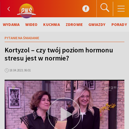
WYDANIA
WIDEO
KUCHNIA
ZDROWIE
GWIAZDY
PORADY
PYTANIE NA ŚNIADANIE
Kortyzol – czy twój poziom hormonu
stresu jest w normie?
18.04.2023, 06:01