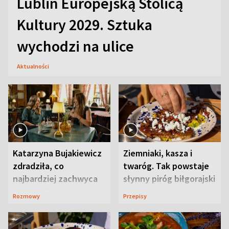
Lublin Europejską Stolicą
Kultury 2029. Sztuka
wychodzi na ulice
Aktualności
Katarzyna Bujakiewicz
Ziemniaki, kasza i
zdradziła, co
twaróg. Tak powstaje
najbardziej zachwyca
słynny piróg biłgorajski
ją w Lublinie
Rozmowy
Przepisy