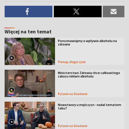
Więcej na ten temat
Porozmawiajmy o wpływie alkoholu na
zdrowie
Planuję długie życie
Ministerstwo Zdrowia chce całkowitego
zakazu reklam alkoholu
Pytanie na Śniadanie
Nowotwory u mężczyzn - nadal tematem
tabu?
Pytanie na Śniadanie