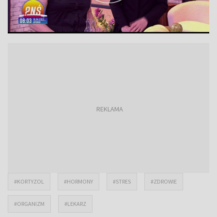
#KORTYZOL
#HORMONY
#STRES
#ZDROWIE
#ORGANIZM
#LEKARZ