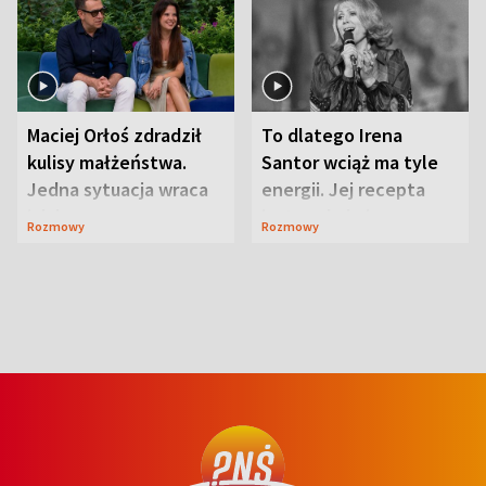
Maciej Orłoś zdradził
To dlatego Irena
kulisy małżeństwa.
Santor wciąż ma tyle
Jedna sytuacja wraca
energii. Jej recepta
jak bumerang
jest zaskakująco
Rozmowy
Rozmowy
prosta