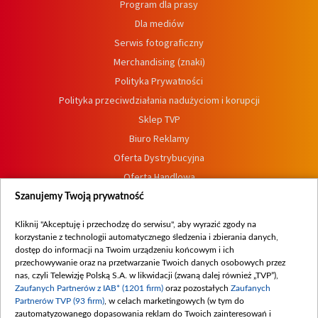
Program dla prasy
Dla mediów
Serwis fotograficzny
Merchandising (znaki)
Polityka Prywatności
Polityka przeciwdziałania nadużyciom i korupcji
Sklep TVP
Biuro Reklamy
Oferta Dystrybucyjna
Oferta Handlowa
Dostępność
Szanujemy Twoją prywatność
Moje zgody
Kliknij "Akceptuję i przechodzę do serwisu", aby wyrazić zgody na
Procedura zgłoszeń wewnętrznych
korzystanie z technologii automatycznego śledzenia i zbierania danych,
dostęp do informacji na Twoim urządzeniu końcowym i ich
przechowywanie oraz na przetwarzanie Twoich danych osobowych przez
nas, czyli Telewizję Polską S.A. w likwidacji (zwaną dalej również „TVP”),
Zaufanych Partnerów z IAB* (1201 firm)
oraz pozostałych
Zaufanych
Partnerów TVP (93 firm)
, w celach marketingowych (w tym do
zautomatyzowanego dopasowania reklam do Twoich zainteresowań i