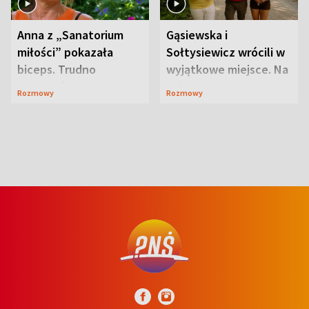
Anna z „Sanatorium
Gąsiewska i
miłości” pokazała
Sołtysiewicz wrócili w
biceps. Trudno
wyjątkowe miejsce. Na
uwierzyć, co przeszła
szlaku czekał
Rozmowy
Rozmowy
wcześniej
niedźwiedź