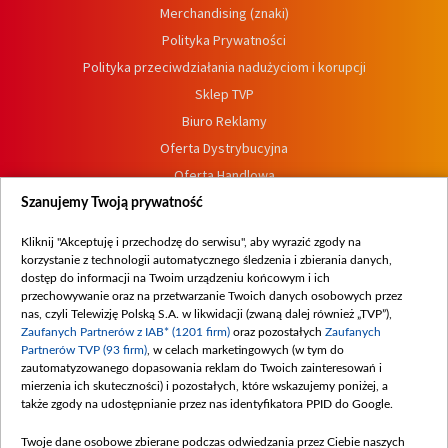
Merchandising (znaki)
Polityka Prywatności
Polityka przeciwdziałania nadużyciom i korupcji
Sklep TVP
Biuro Reklamy
Oferta Dystrybucyjna
Oferta Handlowa
Dostępność
Szanujemy Twoją prywatność
Moje zgody
Kliknij "Akceptuję i przechodzę do serwisu", aby wyrazić zgody na
Procedura zgłoszeń wewnętrznych
korzystanie z technologii automatycznego śledzenia i zbierania danych,
dostęp do informacji na Twoim urządzeniu końcowym i ich
przechowywanie oraz na przetwarzanie Twoich danych osobowych przez
nas, czyli Telewizję Polską S.A. w likwidacji (zwaną dalej również „TVP”),
Zaufanych Partnerów z IAB* (1201 firm)
oraz pozostałych
Zaufanych
Partnerów TVP (93 firm)
, w celach marketingowych (w tym do
zautomatyzowanego dopasowania reklam do Twoich zainteresowań i
mierzenia ich skuteczności) i pozostałych, które wskazujemy poniżej, a
także zgody na udostępnianie przez nas identyfikatora PPID do Google.
Twoje dane osobowe zbierane podczas odwiedzania przez Ciebie naszych