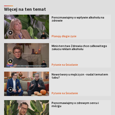
Więcej na ten temat
Porozmawiajmy o wpływie alkoholu na
zdrowie
Planuję długie życie
Ministerstwo Zdrowia chce całkowitego
zakazu reklam alkoholu
Pytanie na Śniadanie
Nowotwory u mężczyzn - nadal tematem
tabu?
Pytanie na Śniadanie
Porozmawiajmy o zdrowym sercu i
mózgu