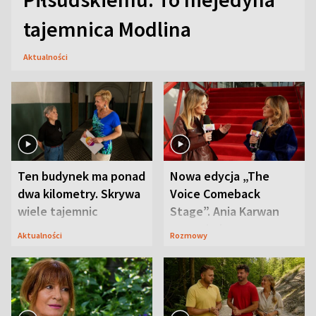
tajemnica Modlina
Aktualności
Ten budynek ma ponad
Nowa edycja „The
dwa kilometry. Skrywa
Voice Comeback
wiele tajemnic
Stage”. Ania Karwan
zapowiada
Aktualności
Rozmowy
niespodzianki