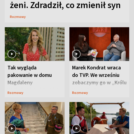
żeni. Zdradził, co zmienił syn
Rozmowy
Tak wygląda
Marek Kondrat wraca
pakowanie w domu
do TVP. We wrześniu
Magdaleny
zobaczymy go w „Królu
Waligórskiej-Lisieckiej.
Maciusiu I”
Rozmowy
Rozmowy
Mąż nie odpuszcza