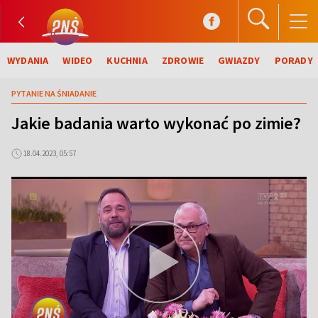
WYDANIA
WIDEO
KUCHNIA
ZDROWIE
GWIAZDY
PORADY
PYTANIE NA ŚNIADANIE
Jakie badania warto wykonać po zimie?
18.04.2023, 05:57