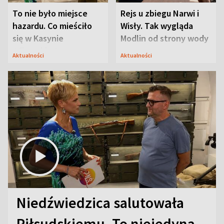
To nie było miejsce
Rejs u zbiegu Narwi i
hazardu. Co mieściło
Wisły. Tak wygląda
się w Kasynie
Modlin od strony wody
Oficerskim?
Aktualności
Aktualności
Niedźwiedzica salutowała
Piłsudskiemu. To niejedyna