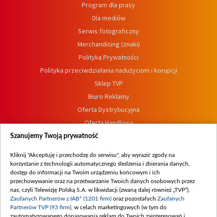
Program dla prasy
Dla mediów
Serwis fotograficzny
Merchandising (znaki)
Polityka Prywatności
Polityka przeciwdziałania nadużyciom i korupcji
Sklep TVP
Biuro Reklamy
Oferta Dystrybucyjna
Oferta Handlowa
Dostępność
Szanujemy Twoją prywatność
Moje zgody
Kliknij "Akceptuję i przechodzę do serwisu", aby wyrazić zgody na
Procedura zgłoszeń wewnętrznych
korzystanie z technologii automatycznego śledzenia i zbierania danych,
dostęp do informacji na Twoim urządzeniu końcowym i ich
przechowywanie oraz na przetwarzanie Twoich danych osobowych przez
nas, czyli Telewizję Polską S.A. w likwidacji (zwaną dalej również „TVP”),
Zaufanych Partnerów z IAB* (1201 firm)
oraz pozostałych
Zaufanych
Partnerów TVP (93 firm)
, w celach marketingowych (w tym do
zautomatyzowanego dopasowania reklam do Twoich zainteresowań i