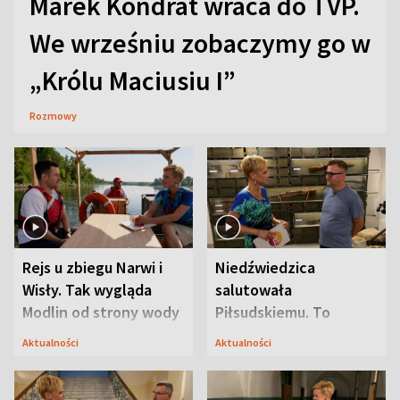
Marek Kondrat wraca do TVP.
We wrześniu zobaczymy go w
„Królu Maciusiu I”
Rozmowy
Rejs u zbiegu Narwi i
Niedźwiedzica
Wisły. Tak wygląda
salutowała
Modlin od strony wody
Piłsudskiemu. To
niejedyna tajemnica
Aktualności
Aktualności
Modlina