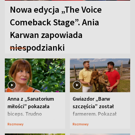
Nowa edycja „The Voice
Comeback Stage”. Ania
Karwan zapowiada
niespodzianki
Rozmowy
Anna z „Sanatorium
Gwiazdor „Barw
miłości” pokazała
szczęścia” został
biceps. Trudno
farmerem. Pokazał
uwierzyć, co przeszła
swoje niezwykłe
Rozmowy
Rozmowy
wcześniej
ranczo