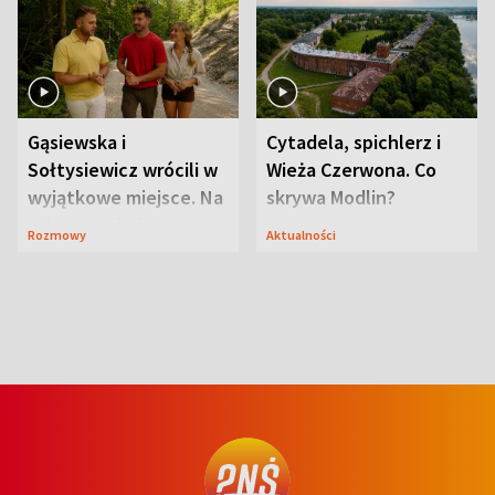
Gąsiewska i
Cytadela, spichlerz i
Sołtysiewicz wrócili w
Wieża Czerwona. Co
wyjątkowe miejsce. Na
skrywa Modlin?
szlaku czekał
Rozmowy
Aktualności
niedźwiedź