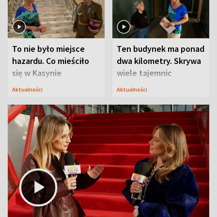
To nie było miejsce
Ten budynek ma ponad
hazardu. Co mieściło
dwa kilometry. Skrywa
się w Kasynie
wiele tajemnic
Oficerskim?
Aktualności
Aktualności