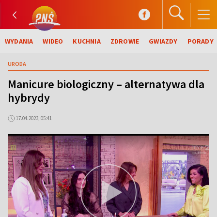
WYDANIA
WIDEO
KUCHNIA
ZDROWIE
GWIAZDY
PORADY
URODA
Manicure biologiczny – alternatywa dla
hybrydy
17.04.2023, 05:41