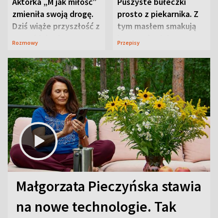
Aktorka „M jak miłość”
Puszyste bułeczki
zmieniła swoją drogę.
prosto z piekarnika. Z
Dziś wiąże przyszłość z
tym masłem smakują
neurobiologią
jeszcze lepiej
Rozmowy
Przepisy
Małgorzata Pieczyńska stawia
na nowe technologie. Tak