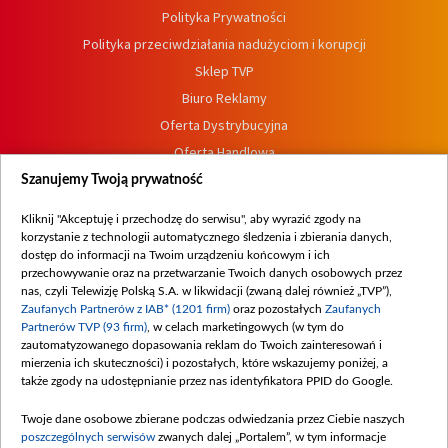
Polityka Prywatności
Polityka przeciwdziałania nadużyciom i korupcji
Sklep TVP
Biuro Reklamy
Oferta Dystrybucyjna
Oferta Handlowa
Dostępność
Szanujemy Twoją prywatność
Moje zgody
Kliknij "Akceptuję i przechodzę do serwisu", aby wyrazić zgody na
Procedura zgłoszeń wewnętrznych
korzystanie z technologii automatycznego śledzenia i zbierania danych,
dostęp do informacji na Twoim urządzeniu końcowym i ich
przechowywanie oraz na przetwarzanie Twoich danych osobowych przez
nas, czyli Telewizję Polską S.A. w likwidacji (zwaną dalej również „TVP”),
Zaufanych Partnerów z IAB* (1201 firm)
oraz pozostałych
Zaufanych
Partnerów TVP (93 firm)
, w celach marketingowych (w tym do
zautomatyzowanego dopasowania reklam do Twoich zainteresowań i
mierzenia ich skuteczności) i pozostałych, które wskazujemy poniżej, a
także zgody na udostępnianie przez nas identyfikatora PPID do Google.
Twoje dane osobowe zbierane podczas odwiedzania przez Ciebie naszych
poszczególnych serwisów
zwanych dalej „Portalem”, w tym informacje