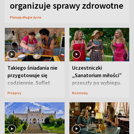
organizuje sprawy zdrowotne
Planuję długie życie
Takiego śniadania nie
Uczestniczki
przygotowuje się
„Sanatorium miłości”
codziennie. Suflet
przeszły po wybiegu.
serowy zachwyca
Te stylizacje
Przepisy
Rozmowy
smakiem
przyciągały wzrok