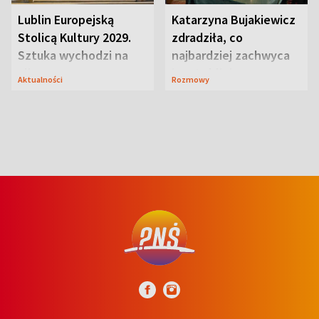
Lublin Europejską
Katarzyna Bujakiewicz
Stolicą Kultury 2029.
zdradziła, co
Sztuka wychodzi na
najbardziej zachwyca
ulice
ją w Lublinie
Aktualności
Rozmowy