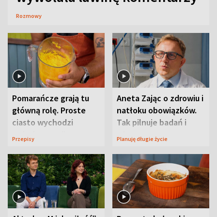
Rozmowy
Pomarańcze grają tu
Aneta Zając o zdrowiu i
główną rolę. Proste
natłoku obowiązków.
ciasto wychodzi
Tak pilnuje badań i
wyjątkowo wilgotne
wizyt
Przepisy
Planuję długie życie