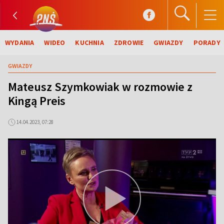
WYDANIA
WIDEO
KUCHNIA
ZDROWIE
GWIAZDY
PORADY
GWIAZDY
Mateusz Szymkowiak w rozmowie z
Kingą Preis
14.04.2023, 07:28