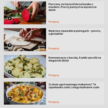
Pieczony ser koryciński na buraku z
miodem. Prosty pomysł na wyraziste
danie
Przepisy
Wędzony twarożek w pierogach – prosto,
a genialnie!
Przepisy
Domowe pyzy z kaczką. Szybki sposób na
elegancki obiad
Przepisy
Za dużo ugotowanego makaronu? Ta
zapiekanka zrobi z niego kulinarne cudo
Przepisy