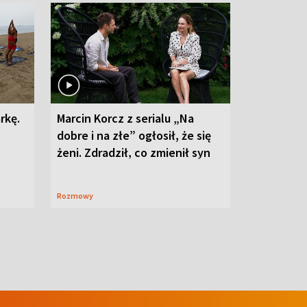
rkę.
Marcin Korcz z serialu „Na
dobre i na złe” ogłosił, że się
żeni. Zdradził, co zmienił syn
Rozmowy