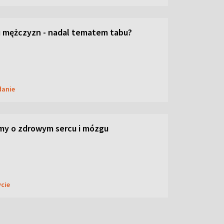
 mężczyzn - nadal tematem tabu?
danie
my o zdrowym sercu i mózgu
ycie