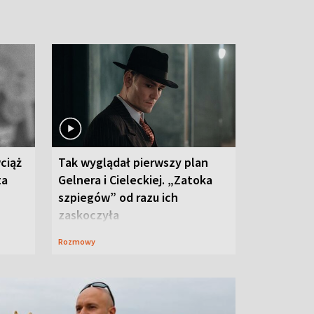
ciąż
Tak wyglądał pierwszy plan
ta
Gelnera i Cieleckiej. „Zatoka
szpiegów” od razu ich
zaskoczyła
Rozmowy