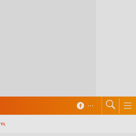
...
TYL