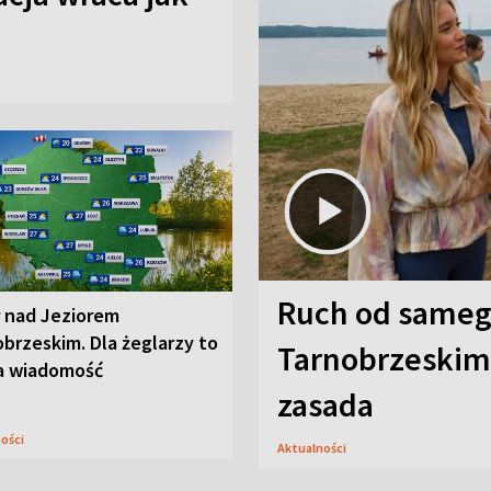
Ruch od sameg
r nad Jeziorem
brzeskim. Dla żeglarzy to
Tarnobrzeskim,
a wiadomość
zasada
ności
Aktualności