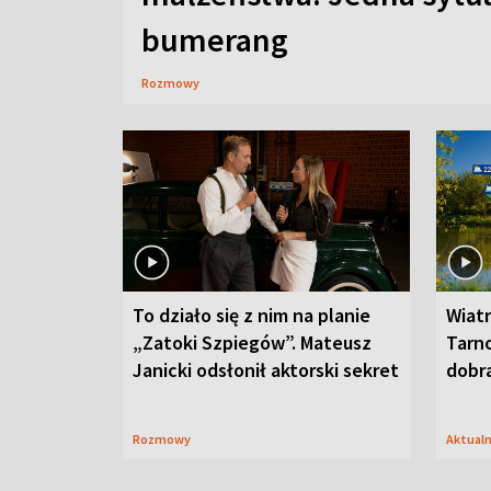
bumerang
Rozmowy
To działo się z nim na planie
Wiat
„Zatoki Szpiegów”. Mateusz
Tarno
Janicki odsłonił aktorski sekret
dobr
Rozmowy
Aktual