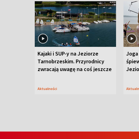
Kajaki i SUP-y na Jeziorze
Joga 
Tarnobrzeskim. Przyrodnicy
śpiew
zwracają uwagę na coś jeszcze
Jezi
Aktualności
Aktual