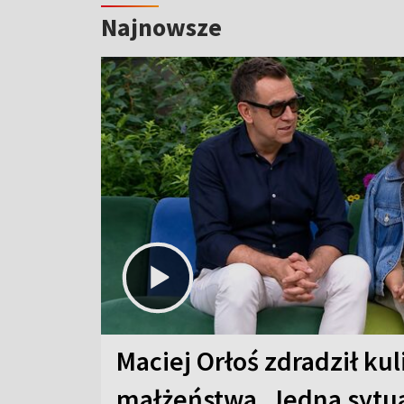
Najnowsze
Maciej Orłoś zdradził kul
małżeństwa. Jedna sytua