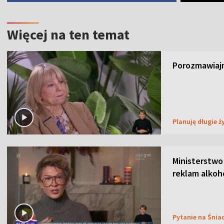
Więcej na ten temat
Porozmawiajm
Planuję długie ż
Ministerstwo
reklam alkoh
Pytanie na Śnia