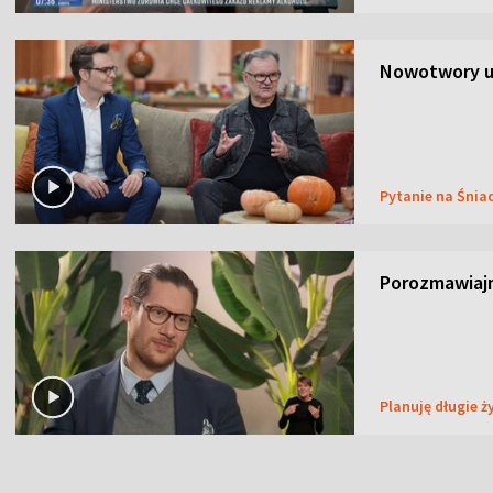
Nowotwory u
Pytanie na Śnia
Porozmawiaj
Planuję długie ż