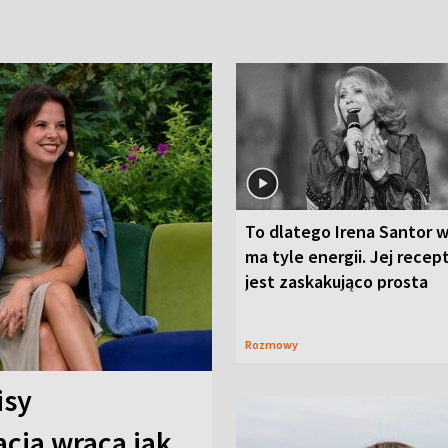
To dlatego Irena Santor w
ma tyle energii. Jej recep
jest zaskakująco prosta
Rozmowy
isy
cja wraca jak