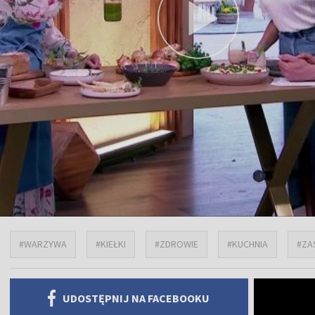
#WARZYWA
#KIEŁKI
#ZDROWIE
#KUCHNIA
#ZA
UDOSTĘPNIJ NA FACEBOOKU