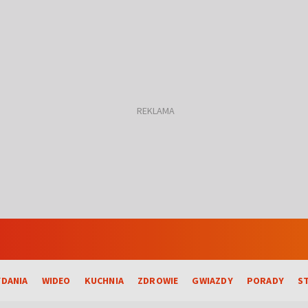
DANIA
WIDEO
KUCHNIA
ZDROWIE
GWIAZDY
PORADY
S