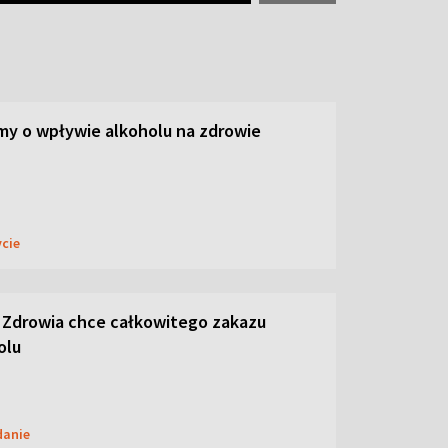
y o wpływie alkoholu na zdrowie
ycie
 Zdrowia chce całkowitego zakazu
olu
danie