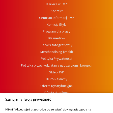
Kariera w TVP
Kontakt
Centrum informacji TVP
Komisja Etyki
Program dla prasy
Dla mediów
Serwis fotograficzny
Merchandising (znaki)
Polityka Prywatności
Polityka przeciwdziałania nadużyciom i korupcji
Sklep TVP
Biuro Reklamy
Oferta Dystrybucyjna
Oferta Handlowa
Dostępność
Szanujemy Twoją prywatność
Moje zgody
Kliknij "Akceptuję i przechodzę do serwisu", aby wyrazić zgody na