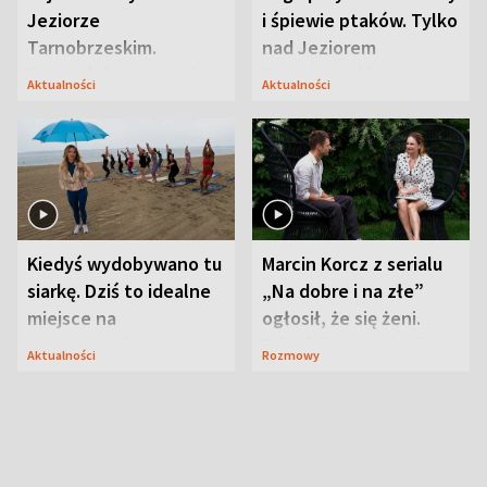
Jeziorze
i śpiewie ptaków. Tylko
Tarnobrzeskim.
nad Jeziorem
Przyrodnicy zwracają
Tarnobrzeskim
Aktualności
Aktualności
uwagę na coś jeszcze
Kiedyś wydobywano tu
Marcin Korcz z serialu
siarkę. Dziś to idealne
„Na dobre i na złe”
miejsce na
ogłosił, że się żeni.
wypoczynek
Zdradził, co zmienił
Aktualności
Rozmowy
syn