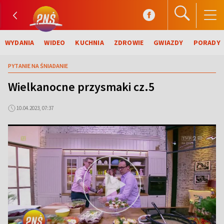
WYDANIA
WIDEO
KUCHNIA
ZDROWIE
GWIAZDY
PORADY
PYTANIE NA ŚNIADANIE
Wielkanocne przysmaki cz.5
10.04.2023, 07:37