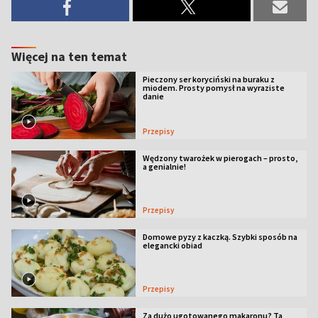
Więcej na ten temat
Pieczony ser koryciński na buraku z
miodem. Prosty pomysł na wyraziste
danie
Przepisy
Wędzony twarożek w pierogach – prosto,
a genialnie!
Przepisy
Domowe pyzy z kaczką. Szybki sposób na
elegancki obiad
Przepisy
Za dużo ugotowanego makaronu? Ta