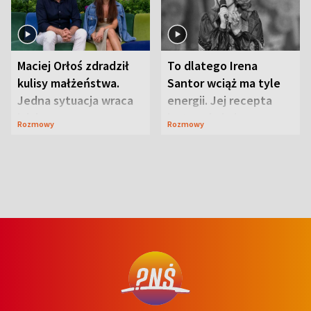
Maciej Orłoś zdradził
To dlatego Irena
kulisy małżeństwa.
Santor wciąż ma tyle
Jedna sytuacja wraca
energii. Jej recepta
jak bumerang
jest zaskakująco
Rozmowy
Rozmowy
prosta