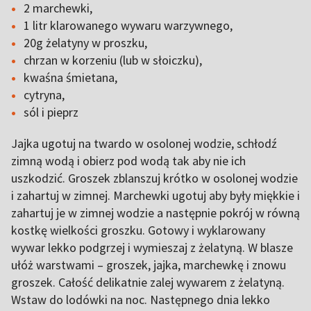
2 marchewki,
1 litr klarowanego wywaru warzywnego,
20g żelatyny w proszku,
chrzan w korzeniu (lub w słoiczku),
kwaśna śmietana,
cytryna,
sól i pieprz
Jajka ugotuj na twardo w osolonej wodzie, schłodź
zimną wodą i obierz pod wodą tak aby nie ich
uszkodzić. Groszek zblanszuj krótko w osolonej wodzie
i zahartuj w zimnej. Marchewki ugotuj aby były miękkie i
zahartuj je w zimnej wodzie a następnie pokrój w równą
kostkę wielkości groszku. Gotowy i wyklarowany
wywar lekko podgrzej i wymieszaj z żelatyną. W blasze
ułóż warstwami – groszek, jajka, marchewkę i znowu
groszek. Całość delikatnie zalej wywarem z żelatyną.
Wstaw do lodówki na noc. Następnego dnia lekko