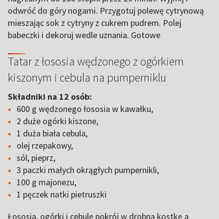
odwróć do góry nogami. Przygotuj polewę cytrynową
mieszając sok z cytryny z cukrem pudrem. Polej
babeczki i dekoruj wedle uznania. Gotowe
Tatar z łososia wędzonego z ogórkiem
kiszonym i cebula na pumperniklu
Składniki na 12 osób:
600 g wędzonego łososia w kawałku,
2 duże ogórki kiszone,
1 duża biała cebula,
olej rzepakowy,
sól, pieprz,
3 paczki małych okrągłych pumpernikli,
100 g majonezu,
1 pęczek natki pietruszki
Łososia, ogórki i cebulę pokrój w drobną kostkę a