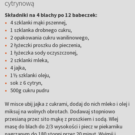
cytrynową
Składniki na 4 blachy po 12 babeczek:
4 szklanki mąki pszennej,
1 szklanka drobnego cukru,
2 opakowania cukru wanilinowego,
2 łyżeczki proszku do pieczenia,
1 łyżeczka sody oczyszczonej,
2 szklanki mleka,
4 jajka,
1½ szklanki oleju,
sok z 6 cytryn,
500g cukru pudru
W misce ubij jajka z cukrami, dodaj do nich mleko i olej i
miksuj na wolnych obrotach. Dodawaj stopniowo
przesianą przez sito mąkę z proszkiem i sodą. Wlej
masę do blach do 2/3 wysokości i piecz w piekarniku
nagrzanym do 180 stopni przez 20 minut. Wyjmij i