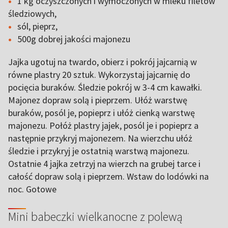
1 kg oczyszczonych i wymoczonych w mleku filetów
śledziowych,
sól, pieprz,
500g dobrej jakości majonezu
Jajka ugotuj na twardo, obierz i pokrój jajcarnią w
równe plastry 20 sztuk. Wykorzystaj jajcarnię do
pocięcia buraków. Śledzie pokrój w 3-4 cm kawałki.
Majonez dopraw solą i pieprzem. Ułóż warstwę
buraków, posól je, popieprz i ułóż cienką warstwę
majonezu. Połóż plastry jajek, posól je i popieprz a
następnie przykryj majonezem. Na wierzchu ułóż
śledzie i przykryj je ostatnią warstwą majonezu.
Ostatnie 4 jajka zetrzyj na wierzch na grubej tarce i
całość dopraw solą i pieprzem. Wstaw do lodówki na
noc. Gotowe
Mini babeczki wielkanocne z polewą