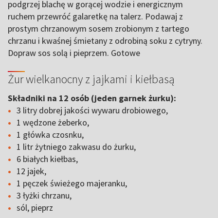
podgrzej blachę w gorącej wodzie i energicznym
ruchem przewróć galaretkę na talerz. Podawaj z
prostym chrzanowym sosem zrobionym z tartego
chrzanu i kwaśnej śmietany z odrobiną soku z cytryny.
Dopraw sos solą i pieprzem. Gotowe
Żur wielkanocny z jajkami i kiełbasą
Składniki na 12 osób (jeden garnek żurku):
3 litry dobrej jakości wywaru drobiowego,
1 wędzone żeberko,
1 główka czosnku,
1 litr żytniego zakwasu do żurku,
6 białych kiełbas,
12 jajek,
1 pęczek świeżego majeranku,
3 łyżki chrzanu,
sól, pieprz