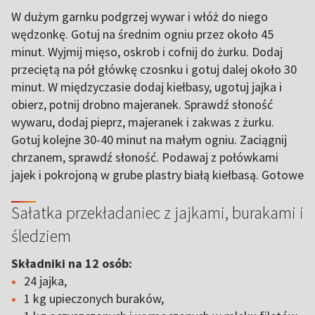
W dużym garnku podgrzej wywar i włóż do niego
wędzonkę. Gotuj na średnim ogniu przez około 45
minut. Wyjmij mięso, oskrob i cofnij do żurku. Dodaj
przeciętą na pół główkę czosnku i gotuj dalej około 30
minut. W międzyczasie dodaj kiełbasy, ugotuj jajka i
obierz, potnij drobno majeranek. Sprawdź słoność
wywaru, dodaj pieprz, majeranek i zakwas z żurku.
Gotuj kolejne 30-40 minut na małym ogniu. Zaciągnij
chrzanem, sprawdź słoność. Podawaj z połówkami
jajek i pokrojoną w grube plastry białą kiełbasą. Gotowe
Sałatka przekładaniec z jajkami, burakami i
śledziem
Składniki na 12 osób:
24 jajka,
1 kg upieczonych buraków,