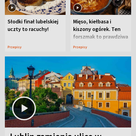
Słodki finał lubelskiej
Mięso, kiełbasa i
uczty to racuchy!
kiszony ogórek. Ten
forszmak to prawdziwa
uczta
Przepisy
Przepisy