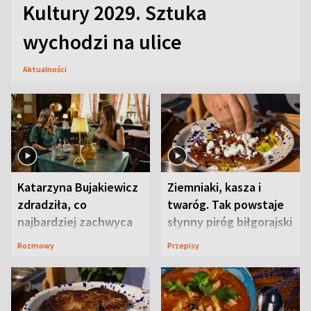
Kultury 2029. Sztuka
wychodzi na ulice
Aktualności
Katarzyna Bujakiewicz
Ziemniaki, kasza i
zdradziła, co
twaróg. Tak powstaje
najbardziej zachwyca
słynny piróg biłgorajski
ją w Lublinie
Rozmowy
Przepisy