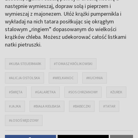
następnie wymieszaj, dopraw solą i pieprzem i
wymieszaj z majonezem. Ułóż krążki pumpernikla i
wykładaj na nich tatara posiłkując się okrągłym
stalowym „ringiem” dopasowanym do wielkości
krążków chleba. Możesz udekorować całość listkami
natki pietruszki.
#KUBA STEUERMARK
#TOMASZ KRÓLIKOWSKI
#ALICJA OSTOLSKA
#WIELKANOC
#KUCHNIA
#ŚWIĘTA
#GALARETKA
#SOS CHRZANOWY
#ŻUREK
#JAJKA
#BIAŁA KIEŁBASA
#BABECZKI
#TATAR
#ŁOSOŚ WĘDZONY