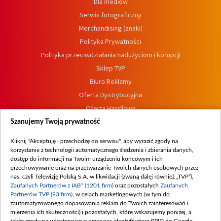
Dla mediów
Serwis fotograficzny
Merchandising (znaki)
Polityka Prywatności
Polityka przeciwdziałania nadużyciom i korupcji
Sklep TVP
Biuro Reklamy
Oferta Dystrybucyjna
Oferta Handlowa
Dostępność
Szanujemy Twoją prywatność
Moje zgody
Kliknij "Akceptuję i przechodzę do serwisu", aby wyrazić zgody na
Procedura zgłoszeń wewnętrznych
korzystanie z technologii automatycznego śledzenia i zbierania danych,
dostęp do informacji na Twoim urządzeniu końcowym i ich
przechowywanie oraz na przetwarzanie Twoich danych osobowych przez
nas, czyli Telewizję Polską S.A. w likwidacji (zwaną dalej również „TVP”),
Zaufanych Partnerów z IAB* (1201 firm)
oraz pozostałych
Zaufanych
Partnerów TVP (93 firm)
, w celach marketingowych (w tym do
zautomatyzowanego dopasowania reklam do Twoich zainteresowań i
mierzenia ich skuteczności) i pozostałych, które wskazujemy poniżej, a