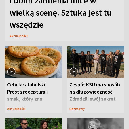
Lublin zamienia ulice w
wielką scenę. Sztuka jest tu
wszędzie
Aktualności
Cebularz lubelski.
Zespół KSU ma sposób
Prosta receptura i
na długowieczność.
smak, który zna
Zdradzili swój sekret
Lubelszczyzna
Aktualności
Rozmowy