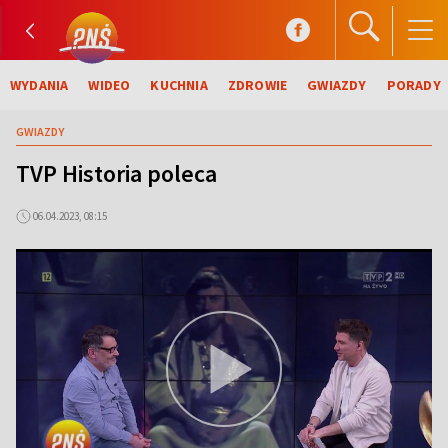
WYDANIA
WIDEO
KUCHNIA
ZDROWIE
GWIAZDY
PORADY
GWIAZDY
TVP Historia poleca
06.04.2023, 08:15