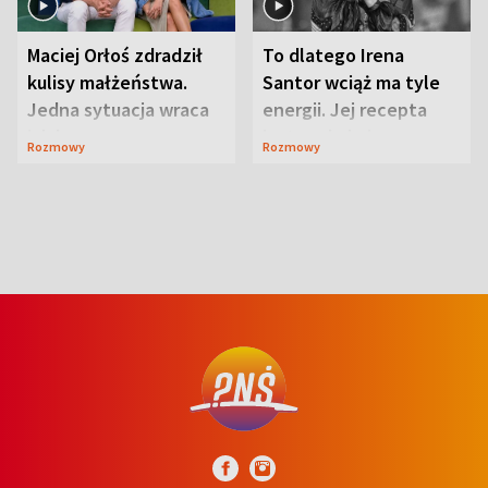
Maciej Orłoś zdradził
To dlatego Irena
kulisy małżeństwa.
Santor wciąż ma tyle
Jedna sytuacja wraca
energii. Jej recepta
jak bumerang
jest zaskakująco
Rozmowy
Rozmowy
prosta