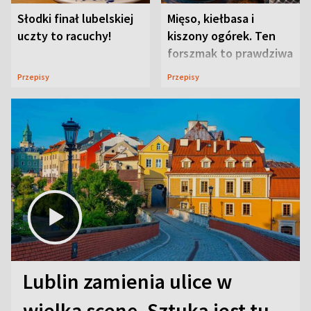
Słodki finał lubelskiej
Mięso, kiełbasa i
uczty to racuchy!
kiszony ogórek. Ten
forszmak to prawdziwa
uczta
Przepisy
Przepisy
Lublin zamienia ulice w
wielką scenę. Sztuka jest tu