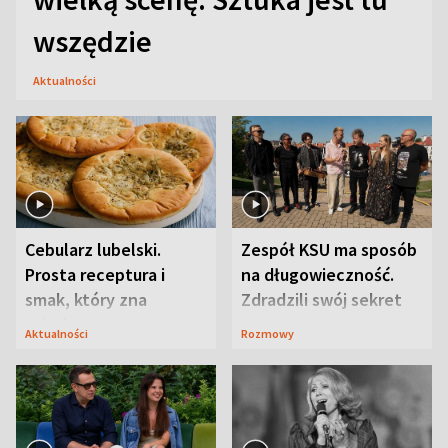
wszędzie
Aktualności
Cebularz lubelski.
Zespół KSU ma sposób
Prosta receptura i
na długowieczność.
smak, który zna
Zdradzili swój sekret
Lubelszczyzna
Aktualności
Rozmowy