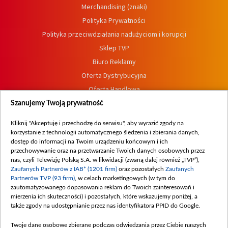
Merchandising (znaki)
Polityka Prywatności
Polityka przeciwdziałania nadużyciom i korupcji
Sklep TVP
Biuro Reklamy
Oferta Dystrybucyjna
Oferta Handlowa
Dostępność
Szanujemy Twoją prywatność
Moje zgody
Kliknij "Akceptuję i przechodzę do serwisu", aby wyrazić zgody na
Procedura zgłoszeń wewnętrznych
korzystanie z technologii automatycznego śledzenia i zbierania danych,
dostęp do informacji na Twoim urządzeniu końcowym i ich
przechowywanie oraz na przetwarzanie Twoich danych osobowych przez
nas, czyli Telewizję Polską S.A. w likwidacji (zwaną dalej również „TVP”),
Zaufanych Partnerów z IAB* (1201 firm)
oraz pozostałych
Zaufanych
Partnerów TVP (93 firm)
, w celach marketingowych (w tym do
zautomatyzowanego dopasowania reklam do Twoich zainteresowań i
mierzenia ich skuteczności) i pozostałych, które wskazujemy poniżej, a
także zgody na udostępnianie przez nas identyfikatora PPID do Google.
Twoje dane osobowe zbierane podczas odwiedzania przez Ciebie naszych