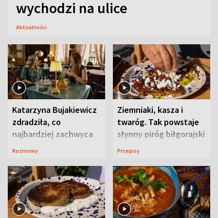
wychodzi na ulice
Aktualności
Katarzyna Bujakiewicz
Ziemniaki, kasza i
zdradziła, co
twaróg. Tak powstaje
najbardziej zachwyca
słynny piróg biłgorajski
ją w Lublinie
Rozmowy
Przepisy