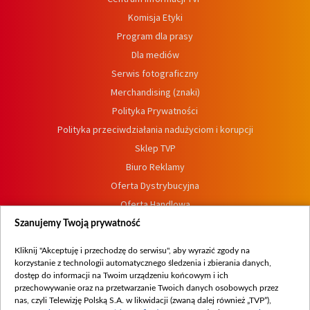
Komisja Etyki
Program dla prasy
Dla mediów
Serwis fotograficzny
Merchandising (znaki)
Polityka Prywatności
Polityka przeciwdziałania nadużyciom i korupcji
Sklep TVP
Biuro Reklamy
Oferta Dystrybucyjna
Oferta Handlowa
Dostępność
Szanujemy Twoją prywatność
Moje zgody
Kliknij "Akceptuję i przechodzę do serwisu", aby wyrazić zgody na
Procedura zgłoszeń wewnętrznych
korzystanie z technologii automatycznego śledzenia i zbierania danych,
dostęp do informacji na Twoim urządzeniu końcowym i ich
przechowywanie oraz na przetwarzanie Twoich danych osobowych przez
nas, czyli Telewizję Polską S.A. w likwidacji (zwaną dalej również „TVP”),