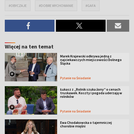
#OBYCZAJE
#DOBRE WYCHOWANIE
#GAFA
Więcej na ten temat
Marek Krajewski odkrywa jedną z
najciekawszych miejscowości Dolnego
Śląska
Pytanie na Śniadanie
Łukasz z „Rolnik szuka żony” o cenach
truskawek. Koszty i pogoda uderzają w
rolników
Pytanie na Śniadanie
Ewa Chodakowska o tajemniczej
chorobie mięśni