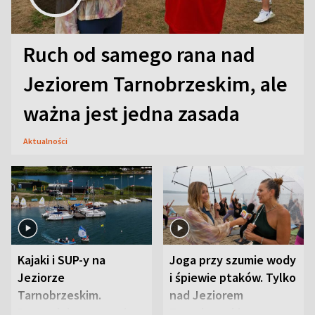
Ruch od samego rana nad
Jeziorem Tarnobrzeskim, ale
ważna jest jedna zasada
Aktualności
Kajaki i SUP-y na
Joga przy szumie wody
Jeziorze
i śpiewie ptaków. Tylko
Tarnobrzeskim.
nad Jeziorem
Przyrodnicy zwracają
Tarnobrzeskim