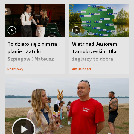
To działo się z nim na
Wiatr nad Jeziorem
planie „Zatoki
Tarnobrzeskim. Dla
Szpiegów”. Mateusz
żeglarzy to dobra
Janicki odsłonił
wiadomość
Rozmowy
Aktualności
aktorski sekret