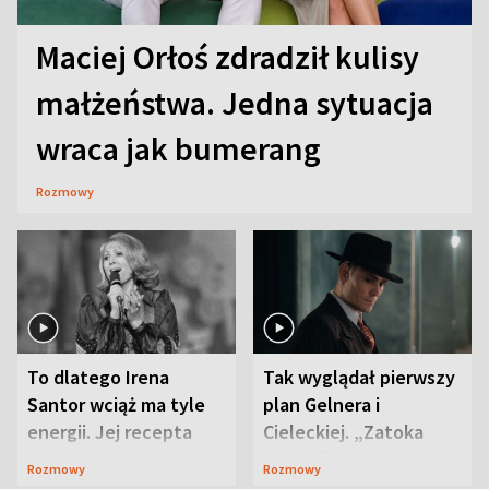
Maciej Orłoś zdradził kulisy
małżeństwa. Jedna sytuacja
wraca jak bumerang
Rozmowy
To dlatego Irena
Tak wyglądał pierwszy
Santor wciąż ma tyle
plan Gelnera i
energii. Jej recepta
Cieleckiej. „Zatoka
jest zaskakująco
szpiegów” od razu ich
Rozmowy
Rozmowy
prosta
zaskoczyła