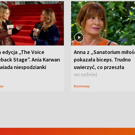
 edycja „The Voice
Anna z „Sanatorium miłoś
back Stage”. Ania Karwan
pokazała biceps. Trudno
wiada niespodzianki
uwierzyć, co przeszła
wcześniej
wy
Rozmowy