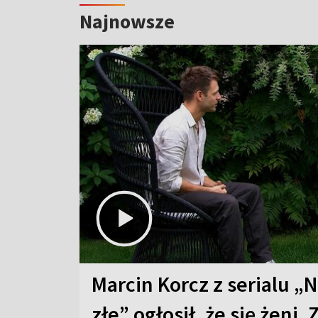
Najnowsze
Marcin Korcz z serialu „N
złe” ogłosił, że się żeni. 