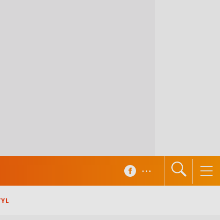
...
TYL