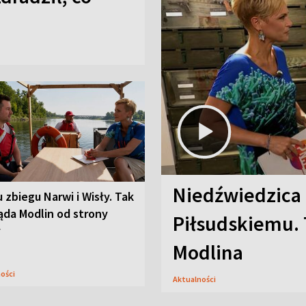
Niedźwiedzica
u zbiegu Narwi i Wisły. Tak
ąda Modlin od strony
Piłsudskiemu. 
y
Modlina
ności
Aktualności