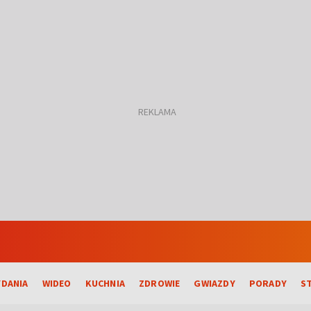
DANIA
WIDEO
KUCHNIA
ZDROWIE
GWIAZDY
PORADY
S