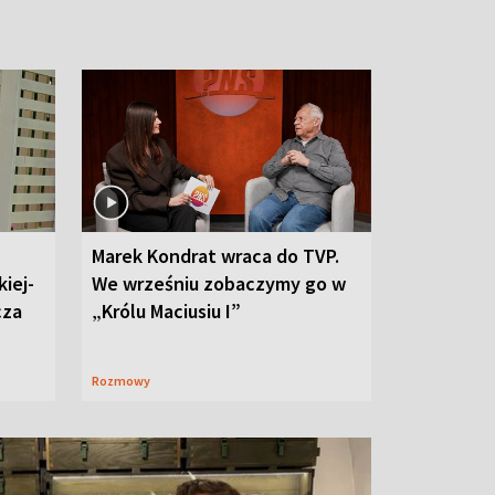
Marek Kondrat wraca do TVP.
iej-
We wrześniu zobaczymy go w
cza
„Królu Maciusiu I”
Rozmowy