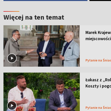
Więcej na ten temat
Marek Krajew
miejscowości
Pytanie na Śnia
Łukasz z „Ro
Koszty i pog
Pytanie na Śnia