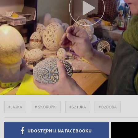
#JAJKA
# SKORUPKI
#SZTUKA
#OZDOBA
UDOSTĘPNIJ NA FACEBOOKU