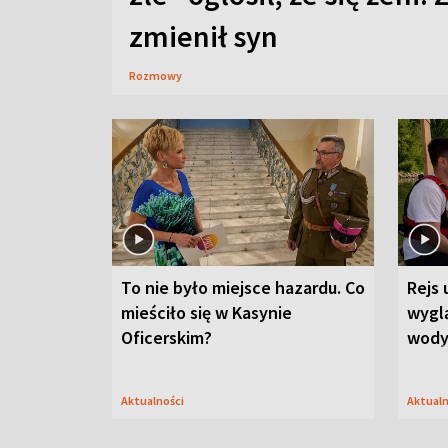
zmienił syn
Rozmowy
To nie było miejsce hazardu. Co
Rejs 
mieściło się w Kasynie
wygl
Oficerskim?
wod
Aktualności
Aktual