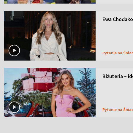
Ewa Chodakow
Pytanie na Śnia
Biżuteria – i
Pytanie na Śnia