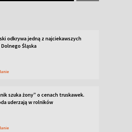
ski odkrywa jedną z najciekawszych
 Dolnego Śląska
danie
lnik szuka żony” o cenach truskawek.
oda uderzają w rolników
danie