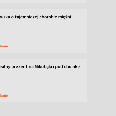
ska o tajemniczej chorobie mięśni
danie
dealny prezent na Mikołajki i pod choinkę
danie