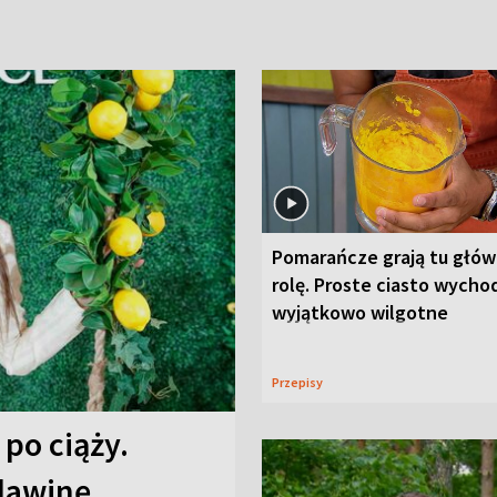
Pomarańcze grają tu głó
rolę. Proste ciasto wycho
wyjątkowo wilgotne
Przepisy
 po ciąży.
 lawinę