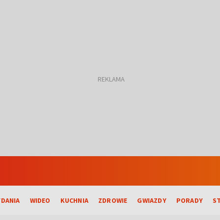
DANIA
WIDEO
KUCHNIA
ZDROWIE
GWIAZDY
PORADY
S