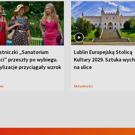
stniczki „Sanatorium
Lublin Europejską Stolicą
ci” przeszły po wybiegu.
Kultury 2029. Sztuka wyc
ylizacje przyciągały wzrok
na ulice
wy
Aktualności