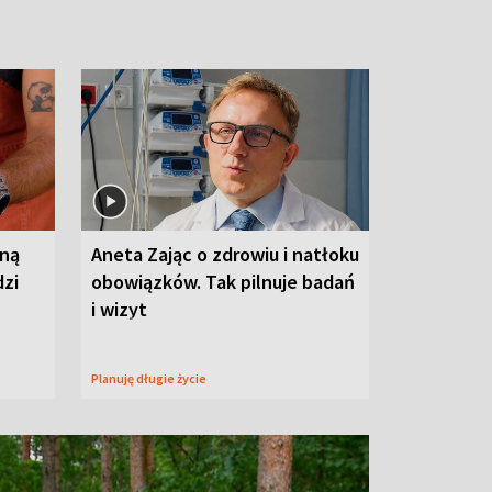
wną
Aneta Zając o zdrowiu i natłoku
dzi
obowiązków. Tak pilnuje badań
i wizyt
Planuję długie życie