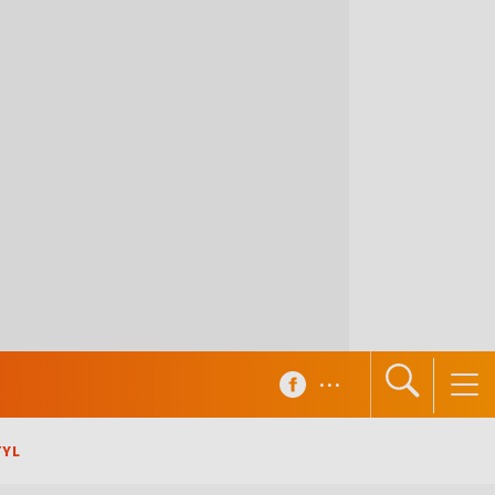
...
TYL