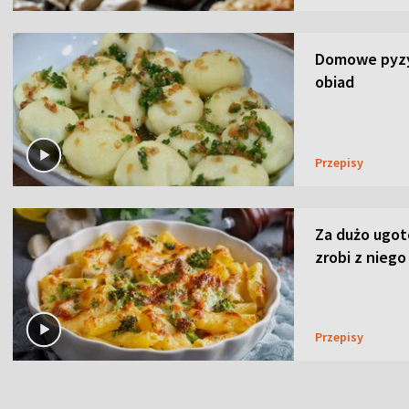
Domowe pyzy 
obiad
Przepisy
Za dużo ugo
zrobi z niego
Przepisy