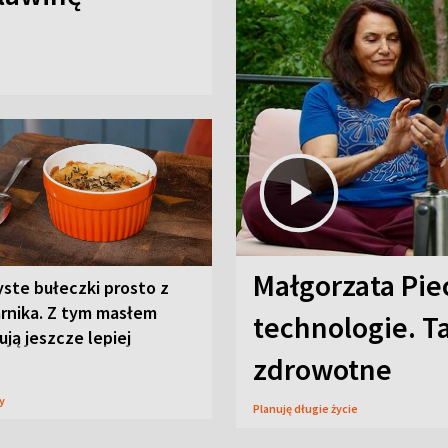
Małgorzata Pie
ste bułeczki prosto z
arnika. Z tym masłem
technologie. T
ją jeszcze lepiej
zdrowotne
sy
Planuję długie życie