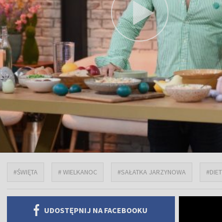
#ŚWIĘTA
# WIELKANOC
#SAŁATKA JARZYNOWA
#DIE
UDOSTĘPNIJ NA FACEBOOKU