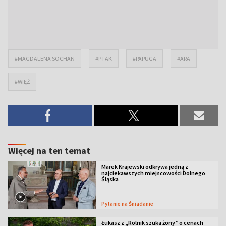
#MAGDALENA SOCHAN
#PTAK
#PAPUGA
#ARA
#WIĘŹ
Więcej na ten temat
Marek Krajewski odkrywa jedną z
najciekawszych miejscowości Dolnego
Śląska
Pytanie na Śniadanie
Łukasz z „Rolnik szuka żony” o cenach