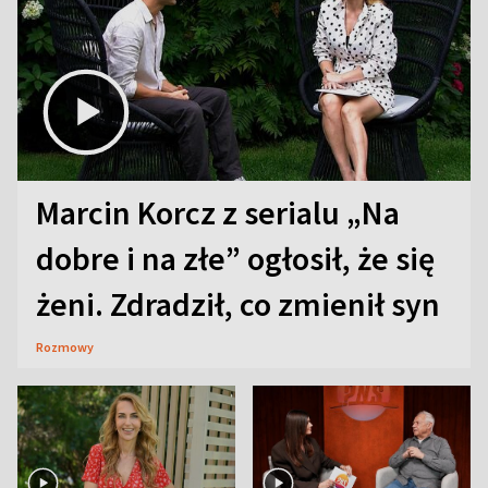
Marcin Korcz z serialu „Na
dobre i na złe” ogłosił, że się
żeni. Zdradził, co zmienił syn
Rozmowy