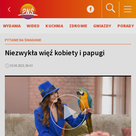
WYDANIA
WIDEO
KUCHNIA
ZDROWIE
GWIAZDY
PORADY
PYTANIE NA ŚNIADANIE
Niezwykła więź kobiety i papugi
03.04.2023, 06:43