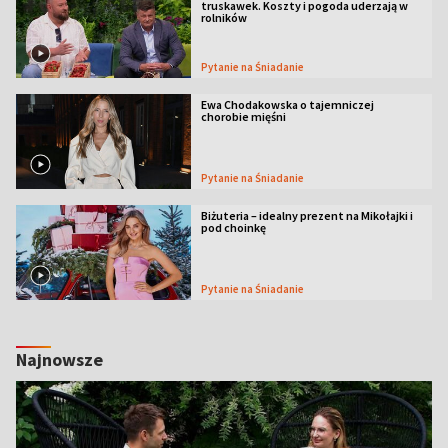
truskawek. Koszty i pogoda uderzają w
rolników
Pytanie na Śniadanie
Ewa Chodakowska o tajemniczej
chorobie mięśni
Pytanie na Śniadanie
Biżuteria – idealny prezent na Mikołajki i
pod choinkę
Pytanie na Śniadanie
Najnowsze