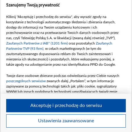
Dostępność
Szanujemy Twoją prywatność
Moje zgody
Kliknij "Akceptuję i przechodzę do serwisu", aby wyrazić zgody na
Procedura zgłoszeń wewnętrznych
korzystanie z technologii automatycznego śledzenia i zbierania danych,
dostęp do informacji na Twoim urządzeniu końcowym i ich
przechowywanie oraz na przetwarzanie Twoich danych osobowych przez
nas, czyli Telewizję Polską S.A. w likwidacji (zwaną dalej również „TVP”),
Zaufanych Partnerów z IAB* (1201 firm)
oraz pozostałych
Zaufanych
Partnerów TVP (93 firm)
, w celach marketingowych (w tym do
zautomatyzowanego dopasowania reklam do Twoich zainteresowań i
mierzenia ich skuteczności) i pozostałych, które wskazujemy poniżej, a
także zgody na udostępnianie przez nas identyfikatora PPID do Google.
Twoje dane osobowe zbierane podczas odwiedzania przez Ciebie naszych
poszczególnych serwisów
zwanych dalej „Portalem”, w tym informacje
zapisywane za pomocą technologii takich jak: pliki cookie, sygnalizatory
WWW lub innych podobnych technologii umożliwiających świadczenie
dopasowanych i bezpiecznych usług, personalizację treści oraz reklam,
udostępnianie funkcji mediów społecznościowych oraz analizowanie ruchu
Akceptuję i przechodzę do serwisu
w Internecie.
Twoje dane osobowe zbierane podczas odwiedzania przez Ciebie
Ustawienia zaawansowane
poszczególnych serwisów
na Portalu, takie jak adresy IP, identyfikatory
© 2026 Telewizja Polska S. A. w likwidacji
Twoich urządzeń końcowych i identyfikatory plików cookie, informacje o