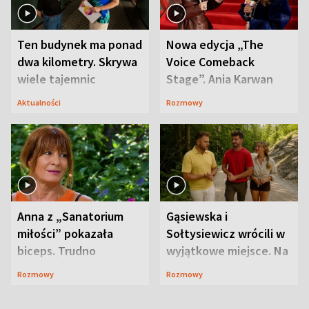
Ten budynek ma ponad
Nowa edycja „The
dwa kilometry. Skrywa
Voice Comeback
wiele tajemnic
Stage”. Ania Karwan
zapowiada
Aktualności
Rozmowy
niespodzianki
Anna z „Sanatorium
Gąsiewska i
miłości” pokazała
Sołtysiewicz wrócili w
biceps. Trudno
wyjątkowe miejsce. Na
uwierzyć, co przeszła
szlaku czekał
Rozmowy
Rozmowy
wcześniej
niedźwiedź