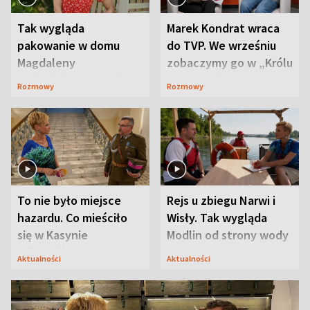
Tak wygląda
Marek Kondrat wraca
pakowanie w domu
do TVP. We wrześniu
Magdaleny
zobaczymy go w „Królu
Waligórskiej-Lisieckiej.
Maciusiu I”
Rozmowy
Rozmowy
Mąż nie odpuszcza
To nie było miejsce
Rejs u zbiegu Narwi i
hazardu. Co mieściło
Wisły. Tak wygląda
się w Kasynie
Modlin od strony wody
Oficerskim?
Aktualności
Aktualności