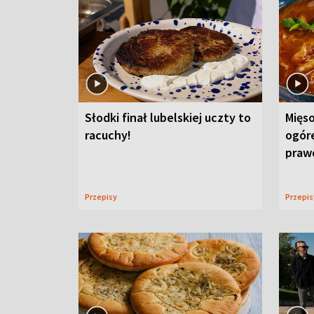
Słodki finał lubelskiej uczty to
Mięso
racuchy!
ogór
praw
Przepisy
Przepi