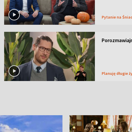
Pytanie na Śnia
Porozmawiaj
Planuję długie ż