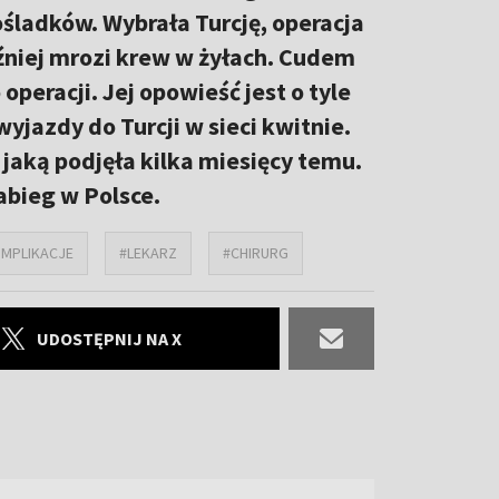
śladków. Wybrała Turcję, operacja
później mrozi krew w żyłach. Cudem
peracji. Jej opowieść jest o tyle
jazdy do Turcji w sieci kwitnie.
, jaką podjęła kilka miesięcy temu.
abieg w Polsce.
MPLIKACJE
#LEKARZ
#CHIRURG
UDOSTĘPNIJ NA X