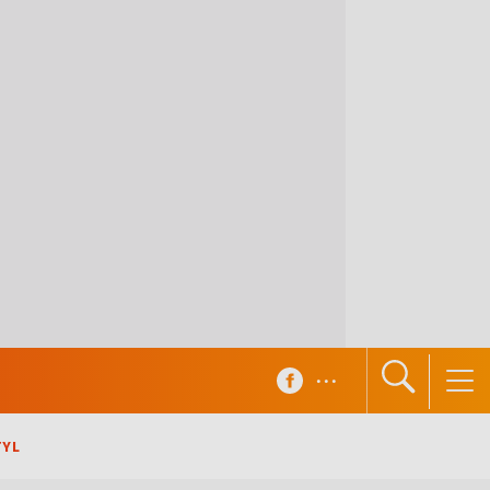
...
TYL