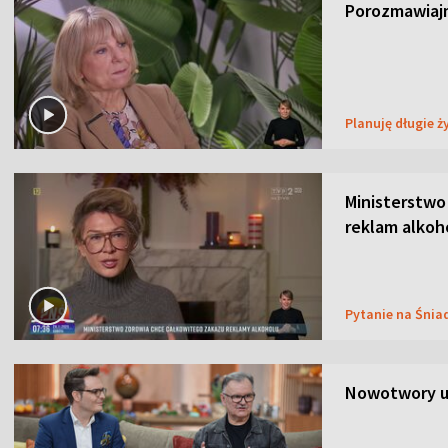
Porozmawiajm
Planuję długie ż
Ministerstwo
reklam alkoh
Pytanie na Śnia
Nowotwory u