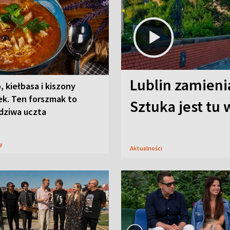
Lublin zamienia
, kiełbasa i kiszony
ek. Ten forszmak to
Sztuka jest tu
dziwa uczta
sy
Aktualności