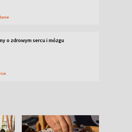
danie
my o zdrowym sercu i mózgu
ycie