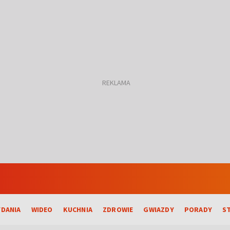
DANIA
WIDEO
KUCHNIA
ZDROWIE
GWIAZDY
PORADY
S