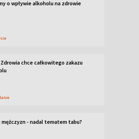
y o wpływie alkoholu na zdrowie
ycie
 Zdrowia chce całkowitego zakazu
olu
danie
 mężczyzn - nadal tematem tabu?