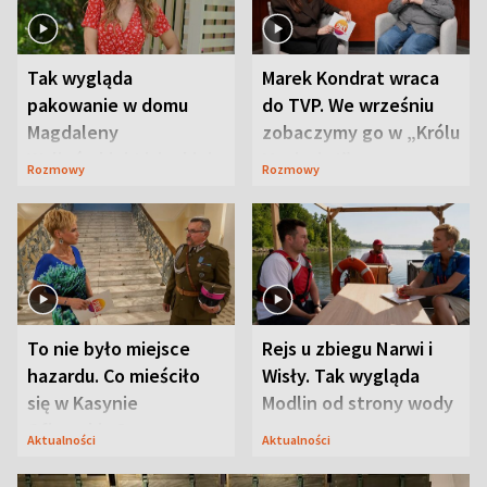
Tak wygląda
Marek Kondrat wraca
pakowanie w domu
do TVP. We wrześniu
Magdaleny
zobaczymy go w „Królu
Waligórskiej-Lisieckiej.
Maciusiu I”
Rozmowy
Rozmowy
Mąż nie odpuszcza
To nie było miejsce
Rejs u zbiegu Narwi i
hazardu. Co mieściło
Wisły. Tak wygląda
się w Kasynie
Modlin od strony wody
Oficerskim?
Aktualności
Aktualności