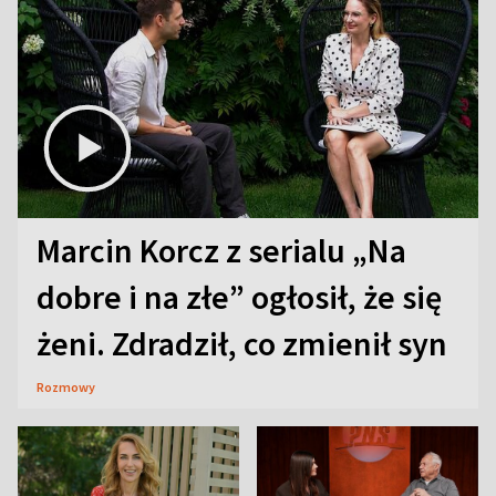
Marcin Korcz z serialu „Na
dobre i na złe” ogłosił, że się
żeni. Zdradził, co zmienił syn
Rozmowy