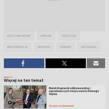
#AUTA SPALINOWE
#SPALINY
#EKOLOGIA
#MOTORYZACJA
#PRZEPISY
#ZMIANY
#EKONOMIA
Więcej na ten temat
Marek Krajewski odkrywa jedną z
najciekawszych miejscowości Dolnego
Śląska
Pytanie na Śniadanie