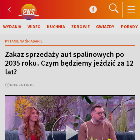
WYDANIA
WIDEO
KUCHNIA
ZDROWIE
GWIAZDY
PORADY
PYTANIE NA ŚNIADANIE
Zakaz sprzedaży aut spalinowych po
2035 roku. Czym będziemy jeździć za 12
lat?
02.04.2023, 07:06