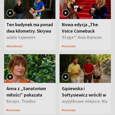
Ten budynek ma ponad
Nowa edycja „The
dwa kilometry. Skrywa
Voice Comeback
wiele tajemnic
Stage”. Ania Karwan
zapowiada
Aktualności
Rozmowy
niespodzianki
Anna z „Sanatorium
Gąsiewska i
miłości” pokazała
Sołtysiewicz wrócili w
biceps. Trudno
wyjątkowe miejsce. Na
uwierzyć, co przeszła
szlaku czekał
Rozmowy
Rozmowy
wcześniej
niedźwiedź