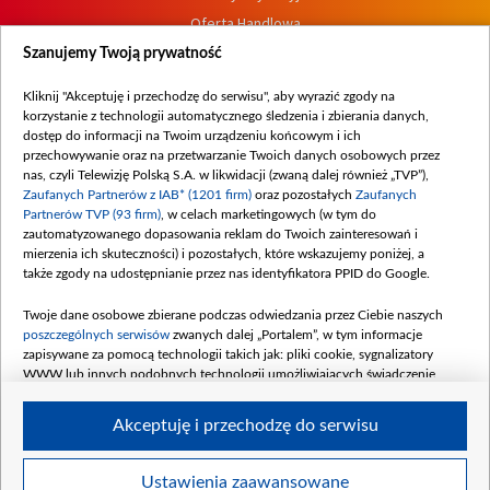
Oferta Handlowa
Dostępność
Szanujemy Twoją prywatność
Moje zgody
Kliknij "Akceptuję i przechodzę do serwisu", aby wyrazić zgody na
Procedura zgłoszeń wewnętrznych
korzystanie z technologii automatycznego śledzenia i zbierania danych,
dostęp do informacji na Twoim urządzeniu końcowym i ich
przechowywanie oraz na przetwarzanie Twoich danych osobowych przez
nas, czyli Telewizję Polską S.A. w likwidacji (zwaną dalej również „TVP”),
Zaufanych Partnerów z IAB* (1201 firm)
oraz pozostałych
Zaufanych
Partnerów TVP (93 firm)
, w celach marketingowych (w tym do
zautomatyzowanego dopasowania reklam do Twoich zainteresowań i
mierzenia ich skuteczności) i pozostałych, które wskazujemy poniżej, a
także zgody na udostępnianie przez nas identyfikatora PPID do Google.
Twoje dane osobowe zbierane podczas odwiedzania przez Ciebie naszych
poszczególnych serwisów
zwanych dalej „Portalem”, w tym informacje
zapisywane za pomocą technologii takich jak: pliki cookie, sygnalizatory
WWW lub innych podobnych technologii umożliwiających świadczenie
dopasowanych i bezpiecznych usług, personalizację treści oraz reklam,
udostępnianie funkcji mediów społecznościowych oraz analizowanie ruchu
Akceptuję i przechodzę do serwisu
w Internecie.
Twoje dane osobowe zbierane podczas odwiedzania przez Ciebie
Ustawienia zaawansowane