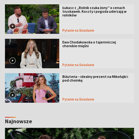
Łukasz z „Rolnik szuka żony” o cenach
truskawek. Koszty i pogoda uderzają w
rolników
Pytanie na Śniadanie
Ewa Chodakowska o tajemniczej
chorobie mięśni
Pytanie na Śniadanie
Biżuteria – idealny prezent na Mikołajki i
pod choinkę
Pytanie na Śniadanie
Najnowsze