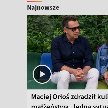
Najnowsze
Maciej Orłoś zdradził kul
małżeństwa. Jedna sytua