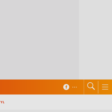
...
TYL