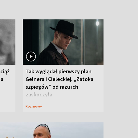
ciąż
Tak wyglądał pierwszy plan
ta
Gelnera i Cieleckiej. „Zatoka
szpiegów” od razu ich
zaskoczyła
Rozmowy