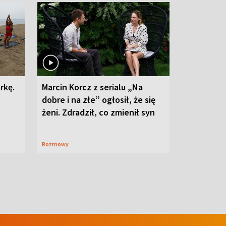
rkę.
Marcin Korcz z serialu „Na
dobre i na złe” ogłosił, że się
żeni. Zdradził, co zmienił syn
Rozmowy