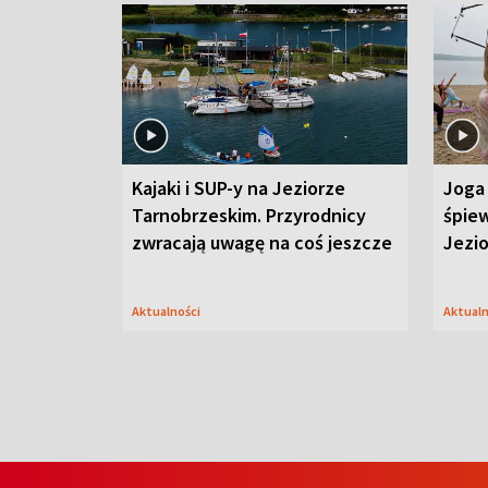
Kajaki i SUP-y na Jeziorze
Joga 
Tarnobrzeskim. Przyrodnicy
śpiew
zwracają uwagę na coś jeszcze
Jezi
Aktualności
Aktual