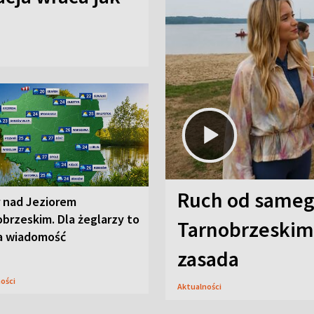
Ruch od sameg
r nad Jeziorem
brzeskim. Dla żeglarzy to
Tarnobrzeskim,
a wiadomość
zasada
ności
Aktualności