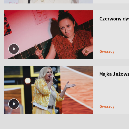
Czerwony dyw
Gwiazdy
Majka Jeżows
Gwiazdy