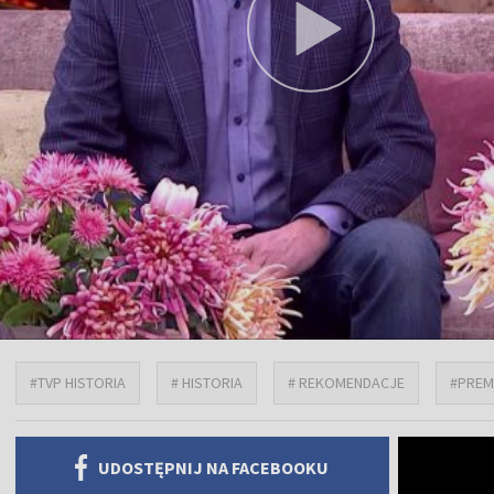
#TVP HISTORIA
# HISTORIA
# REKOMENDACJE
#PREM
UDOSTĘPNIJ NA FACEBOOKU