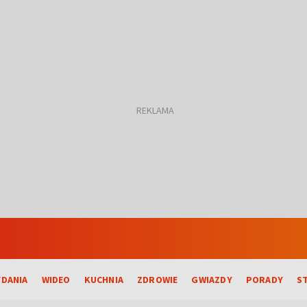
DANIA
WIDEO
KUCHNIA
ZDROWIE
GWIAZDY
PORADY
S