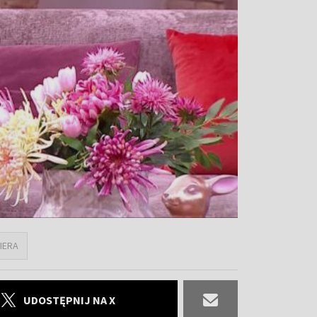
IERA
UDOSTĘPNIJ NA X