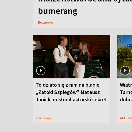
bumerang
Rozmowy
To działo się z nim na planie
Wiat
„Zatoki Szpiegów”. Mateusz
Tarno
Janicki odsłonił aktorski sekret
dobr
Rozmowy
Aktual