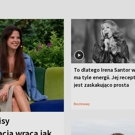
To dlatego Irena Santor w
ma tyle energii. Jej recep
jest zaskakująco prosta
Rozmowy
isy
cja wraca jak