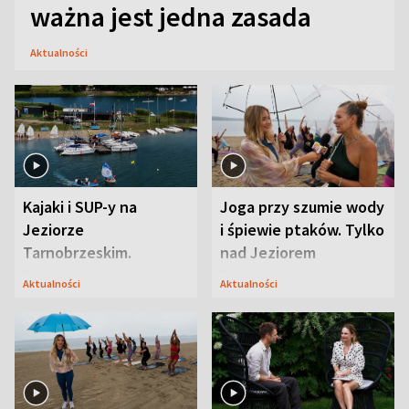
ważna jest jedna zasada
Aktualności
Kajaki i SUP-y na
Joga przy szumie wody
Jeziorze
i śpiewie ptaków. Tylko
Tarnobrzeskim.
nad Jeziorem
Przyrodnicy zwracają
Tarnobrzeskim
Aktualności
Aktualności
uwagę na coś jeszcze