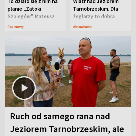
To działo się z nim na
Wiatr nad Jeziorem
planie „Zatoki
Tarnobrzeskim. Dla
Szpiegów”. Mateusz
żeglarzy to dobra
Janicki odsłonił
wiadomość
Rozmowy
Aktualności
aktorski sekret
Ruch od samego rana nad
Jeziorem Tarnobrzeskim, ale