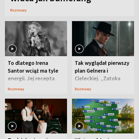
Rozmowy
To dlatego Irena
Tak wyglądał pierwszy
Santor wciąż ma tyle
plan Gelnera i
energii. Jej recepta
Cieleckiej. „Zatoka
jest zaskakująco
szpiegów” od razu ich
Rozmowy
Rozmowy
prosta
zaskoczyła