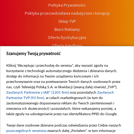
Polityka Prywatności
Polityka przeciwdziałania nadużyciom i korupcji
Sklep TVP
Biuro Reklamy
Oferta Dystrybucyjna
Oferta Handlowa
Dostępność
Szanujemy Twoją prywatność
Moje zgody
Kliknij "Akceptuję i przechodzę do serwisu", aby wyrazić zgody na
Procedura zgłoszeń wewnętrznych
korzystanie z technologii automatycznego śledzenia i zbierania danych,
dostęp do informacji na Twoim urządzeniu końcowym i ich
przechowywanie oraz na przetwarzanie Twoich danych osobowych przez
nas, czyli Telewizję Polską S.A. w likwidacji (zwaną dalej również „TVP”),
Zaufanych Partnerów z IAB* (1201 firm)
oraz pozostałych
Zaufanych
Partnerów TVP (93 firm)
, w celach marketingowych (w tym do
zautomatyzowanego dopasowania reklam do Twoich zainteresowań i
mierzenia ich skuteczności) i pozostałych, które wskazujemy poniżej, a
także zgody na udostępnianie przez nas identyfikatora PPID do Google.
Twoje dane osobowe zbierane podczas odwiedzania przez Ciebie naszych
poszczególnych serwisów
zwanych dalej „Portalem”, w tym informacje