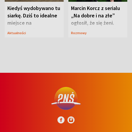
Kiedyś wydobywano tu
Marcin Korcz z serialu
siarkę. Dziś to idealne
„Na dobre i na złe”
miejsce na
ogłosił, że się żeni.
wypoczynek
Zdradził, co zmienił
Aktualności
Rozmowy
syn