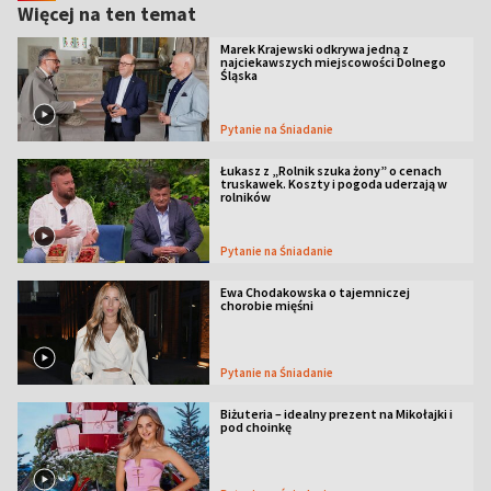
Więcej na ten temat
Marek Krajewski odkrywa jedną z
najciekawszych miejscowości Dolnego
Śląska
Pytanie na Śniadanie
Łukasz z „Rolnik szuka żony” o cenach
truskawek. Koszty i pogoda uderzają w
rolników
Pytanie na Śniadanie
Ewa Chodakowska o tajemniczej
chorobie mięśni
Pytanie na Śniadanie
Biżuteria – idealny prezent na Mikołajki i
pod choinkę