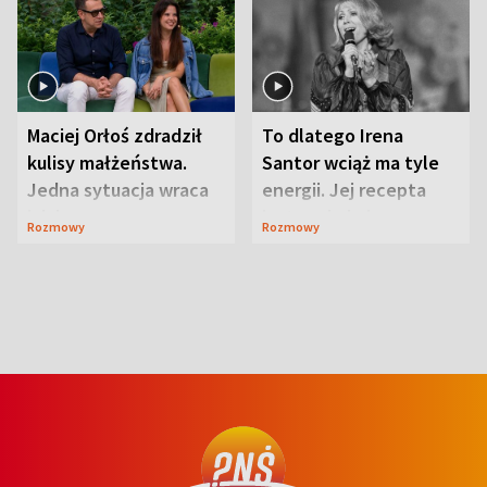
Maciej Orłoś zdradził
To dlatego Irena
kulisy małżeństwa.
Santor wciąż ma tyle
Jedna sytuacja wraca
energii. Jej recepta
jak bumerang
jest zaskakująco
Rozmowy
Rozmowy
prosta