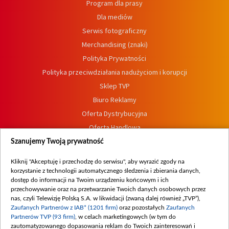
Program dla prasy
Dla mediów
Serwis fotograficzny
Merchandising (znaki)
Polityka Prywatności
Polityka przeciwdziałania nadużyciom i korupcji
Sklep TVP
Biuro Reklamy
Oferta Dystrybucyjna
Oferta Handlowa
Dostępność
Szanujemy Twoją prywatność
Moje zgody
Kliknij "Akceptuję i przechodzę do serwisu", aby wyrazić zgody na
Procedura zgłoszeń wewnętrznych
korzystanie z technologii automatycznego śledzenia i zbierania danych,
dostęp do informacji na Twoim urządzeniu końcowym i ich
przechowywanie oraz na przetwarzanie Twoich danych osobowych przez
nas, czyli Telewizję Polską S.A. w likwidacji (zwaną dalej również „TVP”),
Zaufanych Partnerów z IAB* (1201 firm)
oraz pozostałych
Zaufanych
Partnerów TVP (93 firm)
, w celach marketingowych (w tym do
zautomatyzowanego dopasowania reklam do Twoich zainteresowań i