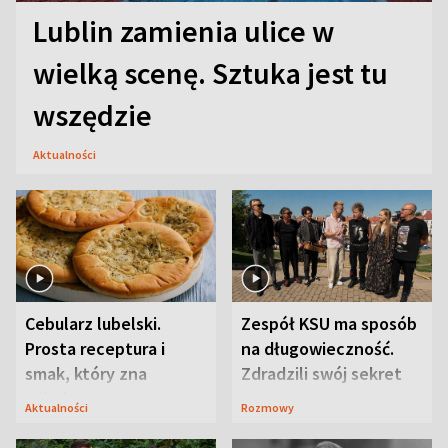
Lublin zamienia ulice w
wielką scenę. Sztuka jest tu
wszędzie
Aktualności
Cebularz lubelski.
Zespół KSU ma sposób
Prosta receptura i
na długowieczność.
smak, który zna
Zdradzili swój sekret
Lubelszczyzna
Aktualności
Rozmowy