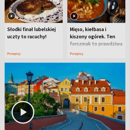
Słodki finał lubelskiej
Mięso, kiełbasa i
uczty to racuchy!
kiszony ogórek. Ten
forszmak to prawdziwa
uczta
Przepisy
Przepisy