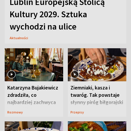
Lublin Europejską Stolicą
Kultury 2029. Sztuka
wychodzi na ulice
Aktualności
Katarzyna Bujakiewicz
Ziemniaki, kasza i
zdradziła, co
twaróg. Tak powstaje
najbardziej zachwyca
słynny piróg biłgorajski
ją w Lublinie
Rozmowy
Przepisy