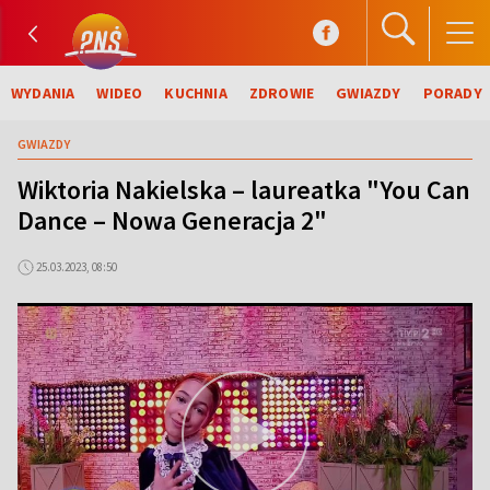
WYDANIA
WIDEO
KUCHNIA
ZDROWIE
GWIAZDY
PORADY
GWIAZDY
Wiktoria Nakielska – laureatka "You Can
Dance – Nowa Generacja 2"
25.03.2023, 08:50