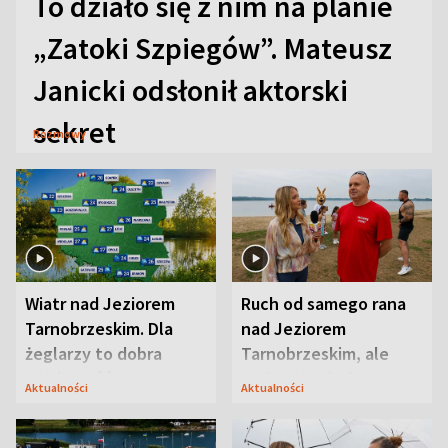
To działo się z nim na planie
„Zatoki Szpiegów”. Mateusz
Janicki odsłonił aktorski
sekret
Rozmowy
Wiatr nad Jeziorem
Ruch od samego rana
Tarnobrzeskim. Dla
nad Jeziorem
żeglarzy to dobra
Tarnobrzeskim, ale
wiadomość
ważna jest jedna
Aktualności
Aktualności
zasada