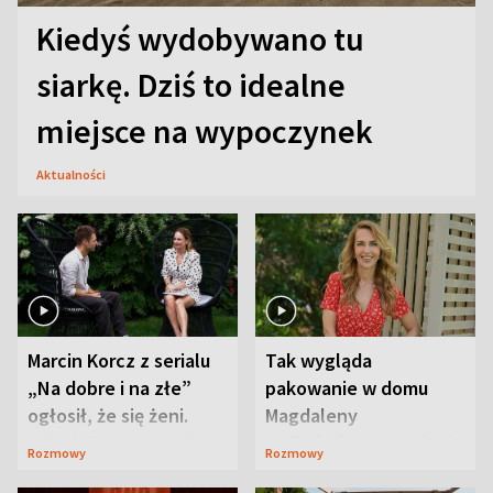
Kiedyś wydobywano tu
siarkę. Dziś to idealne
miejsce na wypoczynek
Aktualności
Marcin Korcz z serialu
Tak wygląda
„Na dobre i na złe”
pakowanie w domu
ogłosił, że się żeni.
Magdaleny
Zdradził, co zmienił
Waligórskiej-Lisieckiej.
Rozmowy
Rozmowy
syn
Mąż nie odpuszcza