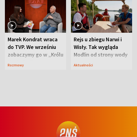
Marek Kondrat wraca
Rejs u zbiegu Narwi i
do TVP. We wrześniu
Wisły. Tak wygląda
zobaczymy go w „Królu
Modlin od strony wody
Maciusiu I”
Rozmowy
Aktualności