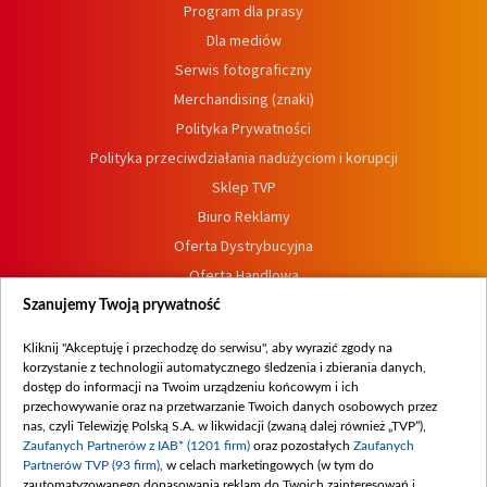
Program dla prasy
Dla mediów
Serwis fotograficzny
Merchandising (znaki)
Polityka Prywatności
Polityka przeciwdziałania nadużyciom i korupcji
Sklep TVP
Biuro Reklamy
Oferta Dystrybucyjna
Oferta Handlowa
Dostępność
Szanujemy Twoją prywatność
Moje zgody
Kliknij "Akceptuję i przechodzę do serwisu", aby wyrazić zgody na
Procedura zgłoszeń wewnętrznych
korzystanie z technologii automatycznego śledzenia i zbierania danych,
dostęp do informacji na Twoim urządzeniu końcowym i ich
przechowywanie oraz na przetwarzanie Twoich danych osobowych przez
nas, czyli Telewizję Polską S.A. w likwidacji (zwaną dalej również „TVP”),
Zaufanych Partnerów z IAB* (1201 firm)
oraz pozostałych
Zaufanych
Partnerów TVP (93 firm)
, w celach marketingowych (w tym do
zautomatyzowanego dopasowania reklam do Twoich zainteresowań i