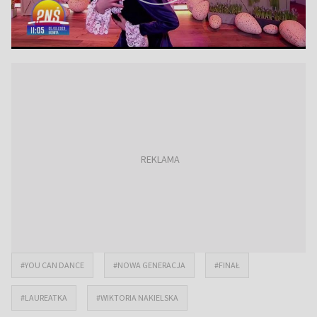
#YOU CAN DANCE
#NOWA GENERACJA
#FINAŁ
#LAUREATKA
#WIKTORIA NAKIELSKA