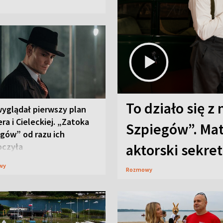
To działo się z
wyglądał pierwszy plan
ra i Cieleckiej. „Zatoka
Szpiegów”. Mat
gów” od razu ich
aktorski sekret
oczyła
wy
Rozmowy