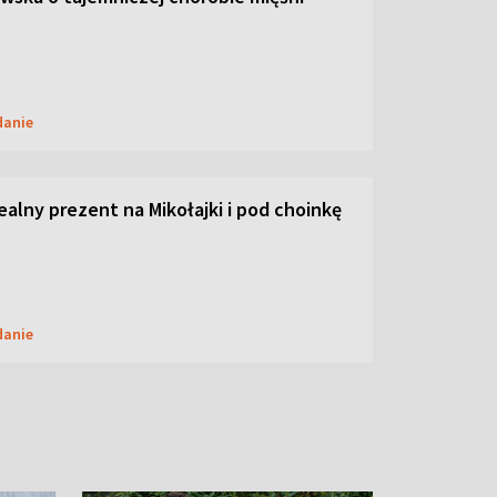
danie
dealny prezent na Mikołajki i pod choinkę
danie