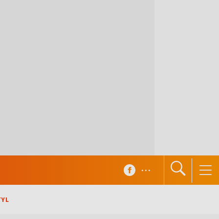
...
TYL