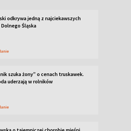
ski odkrywa jedną z najciekawszych
 Dolnego Śląska
danie
lnik szuka żony” o cenach truskawek.
oda uderzają w rolników
danie
ska o tajemniczej chorobie mięśni