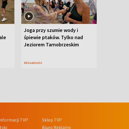
Joga przy szumie wody i
ale
śpiewie ptaków. Tylko nad
Jeziorem Tarnobrzeskim
Aktualności
nformacji TVP
Sklep TVP
tyki
Biuro Reklamy