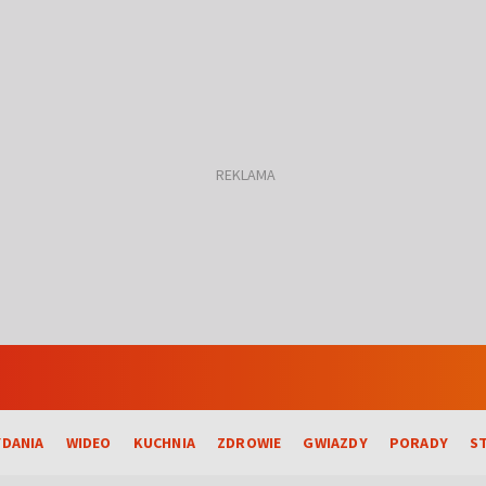
DANIA
WIDEO
KUCHNIA
ZDROWIE
GWIAZDY
PORADY
S