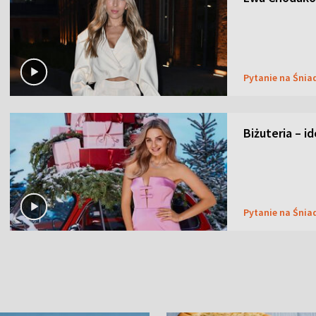
Pytanie na Śnia
Biżuteria – i
Pytanie na Śnia