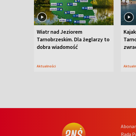
Wiatr nad Jeziorem
Kajak
Tarnobrzeskim. Dla żeglarzy to
Tarn
dobra wiadomość
zwra
Aktualności
Aktual
Abona
Rada 