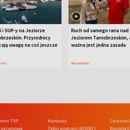
i i SUP-y na Jeziorze
Ruch od samego rana nad
obrzeskim. Przyrodnicy
Jeziorem Tarnobrzeskim, 
cają uwagę na coś jeszcze
ważna jest jedna zasada
ności
Aktualności
ment TVP
Konkursy
Centrum i
Programowa
Zgłoś program (ROPAT)
Komisja E