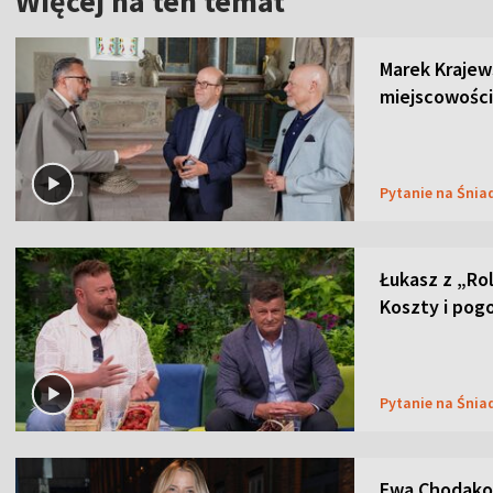
Więcej na ten temat
Marek Krajew
miejscowości
Pytanie na Śnia
Łukasz z „Ro
Koszty i pog
Pytanie na Śnia
Ewa Chodakow