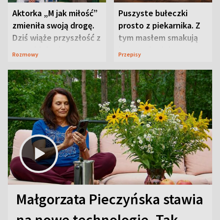
Aktorka „M jak miłość”
Puszyste bułeczki
zmieniła swoją drogę.
prosto z piekarnika. Z
Dziś wiąże przyszłość z
tym masłem smakują
neurobiologią
jeszcze lepiej
Rozmowy
Przepisy
Małgorzata Pieczyńska stawia
na nowe technologie. Tak