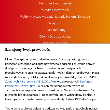
Merchandising (znaki)
Polityka Prywatności
Polityka przeciwdziałania nadużyciom i korupcji
Sklep TVP
Biuro Reklamy
Oferta Dystrybucyjna
Oferta Handlowa
Dostępność
Szanujemy Twoją prywatność
Moje zgody
Kliknij "Akceptuję i przechodzę do serwisu", aby wyrazić zgody na
Procedura zgłoszeń wewnętrznych
korzystanie z technologii automatycznego śledzenia i zbierania danych,
dostęp do informacji na Twoim urządzeniu końcowym i ich
przechowywanie oraz na przetwarzanie Twoich danych osobowych przez
nas, czyli Telewizję Polską S.A. w likwidacji (zwaną dalej również „TVP”),
Zaufanych Partnerów z IAB* (1201 firm)
oraz pozostałych
Zaufanych
Partnerów TVP (93 firm)
, w celach marketingowych (w tym do
zautomatyzowanego dopasowania reklam do Twoich zainteresowań i
mierzenia ich skuteczności) i pozostałych, które wskazujemy poniżej, a
także zgody na udostępnianie przez nas identyfikatora PPID do Google.
Twoje dane osobowe zbierane podczas odwiedzania przez Ciebie naszych