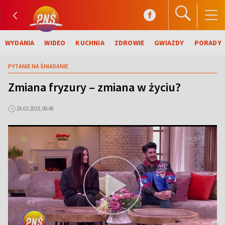
WYDANIA
WIDEO
KUCHNIA
ZDROWIE
GWIAZDY
PORADY
PYTANIE NA ŚNIADANIE
Zmiana fryzury – zmiana w życiu?
24.03.2023, 06:48