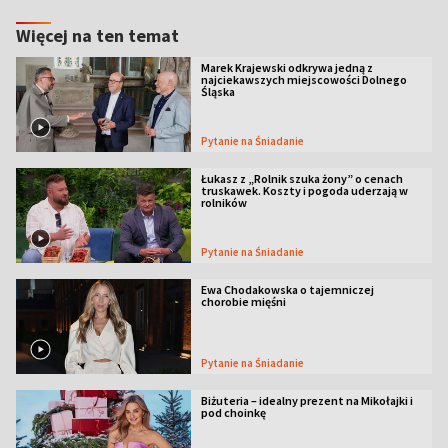
Więcej na ten temat
Marek Krajewski odkrywa jedną z
najciekawszych miejscowości Dolnego
Śląska
Pytanie na Śniadanie
Łukasz z „Rolnik szuka żony” o cenach
truskawek. Koszty i pogoda uderzają w
rolników
Pytanie na Śniadanie
Ewa Chodakowska o tajemniczej
chorobie mięśni
Pytanie na Śniadanie
Biżuteria – idealny prezent na Mikołajki i
pod choinkę