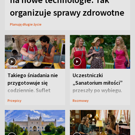
organizuje sprawy zdrowotne
Planuję długie życie
Takiego śniadania nie
Uczestniczki
przygotowuje się
„Sanatorium miłości”
codziennie. Suflet
przeszły po wybiegu.
serowy zachwyca
Te stylizacje
Przepisy
Rozmowy
smakiem
przyciągały wzrok