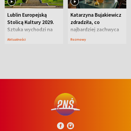
Lublin Europejską
Katarzyna Bujakiewicz
Stolicą Kultury 2029.
zdradziła, co
Sztuka wychodzi na
najbardziej zachwyca
ulice
ją w Lublinie
Aktualności
Rozmowy