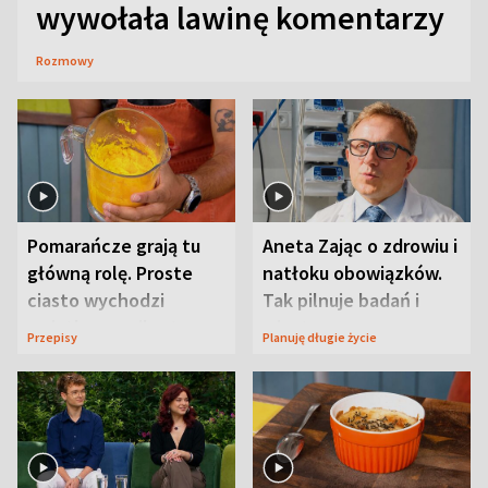
wywołała lawinę komentarzy
Rozmowy
Pomarańcze grają tu
Aneta Zając o zdrowiu i
główną rolę. Proste
natłoku obowiązków.
ciasto wychodzi
Tak pilnuje badań i
wyjątkowo wilgotne
wizyt
Przepisy
Planuję długie życie