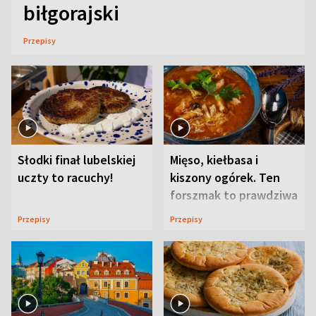
biłgorajski
Przepisy
Słodki finał lubelskiej
Mięso, kiełbasa i
uczty to racuchy!
kiszony ogórek. Ten
forszmak to prawdziwa
uczta
Przepisy
Przepisy