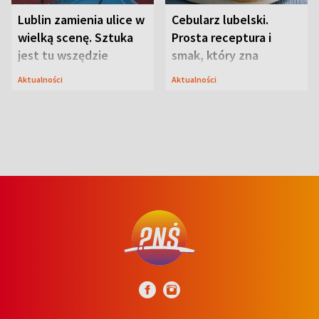
Lublin zamienia ulice w
Cebularz lubelski.
wielką scenę. Sztuka
Prosta receptura i
jest tu wszędzie
smak, który zna
Lubelszczyzna
Aktualności
Aktualności