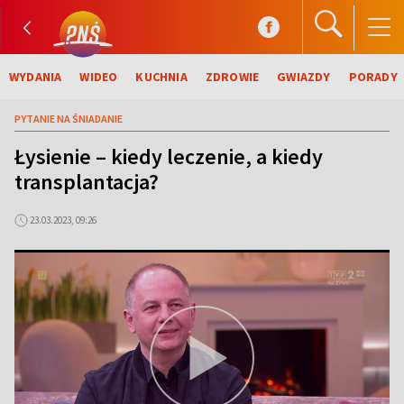
WYDANIA
WIDEO
KUCHNIA
ZDROWIE
GWIAZDY
PORADY
PYTANIE NA ŚNIADANIE
Łysienie – kiedy leczenie, a kiedy
transplantacja?
23.03.2023, 09:26