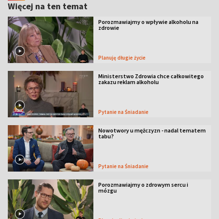
Więcej na ten temat
Porozmawiajmy o wpływie alkoholu na
zdrowie
Planuję długie życie
Ministerstwo Zdrowia chce całkowitego
zakazu reklam alkoholu
Pytanie na Śniadanie
Nowotwory u mężczyzn - nadal tematem
tabu?
Pytanie na Śniadanie
Porozmawiajmy o zdrowym sercu i
mózgu