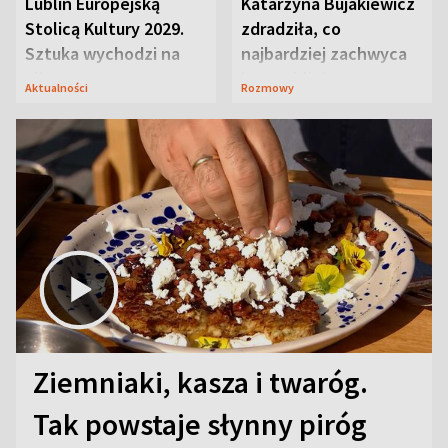
Lublin Europejską
Katarzyna Bujakiewicz
Stolicą Kultury 2029.
zdradziła, co
Sztuka wychodzi na
najbardziej zachwyca
ulice
ją w Lublinie
Aktualności
Rozmowy
Ziemniaki, kasza i twaróg.
Tak powstaje słynny piróg