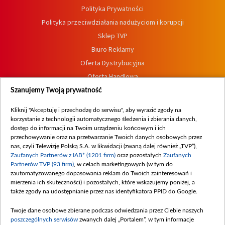
Polityka Prywatności
Polityka przeciwdziałania nadużyciom i korupcji
Sklep TVP
Biuro Reklamy
Oferta Dystrybucyjna
Oferta Handlowa
Dostępność
Szanujemy Twoją prywatność
Moje zgody
Kliknij "Akceptuję i przechodzę do serwisu", aby wyrazić zgody na
Procedura zgłoszeń wewnętrznych
korzystanie z technologii automatycznego śledzenia i zbierania danych,
dostęp do informacji na Twoim urządzeniu końcowym i ich
przechowywanie oraz na przetwarzanie Twoich danych osobowych przez
nas, czyli Telewizję Polską S.A. w likwidacji (zwaną dalej również „TVP”),
Zaufanych Partnerów z IAB* (1201 firm)
oraz pozostałych
Zaufanych
Partnerów TVP (93 firm)
, w celach marketingowych (w tym do
zautomatyzowanego dopasowania reklam do Twoich zainteresowań i
mierzenia ich skuteczności) i pozostałych, które wskazujemy poniżej, a
także zgody na udostępnianie przez nas identyfikatora PPID do Google.
Twoje dane osobowe zbierane podczas odwiedzania przez Ciebie naszych
poszczególnych serwisów
zwanych dalej „Portalem”, w tym informacje