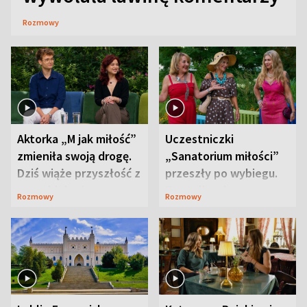
Rozmowy
Aktorka „M jak miłość”
Uczestniczki
zmieniła swoją drogę.
„Sanatorium miłości”
Dziś wiąże przyszłość z
przeszły po wybiegu.
neurobiologią
Te stylizacje
Rozmowy
Rozmowy
przyciągały wzrok