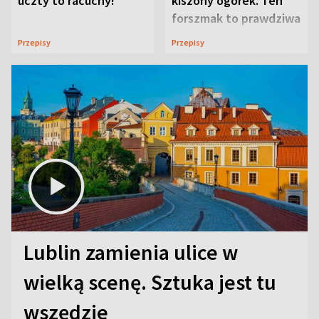
uczty to racuchy!
kiszony ogórek. Ten
forszmak to prawdziwa
uczta
Przepisy
Przepisy
Lublin zamienia ulice w
wielką scenę. Sztuka jest tu
wszędzie