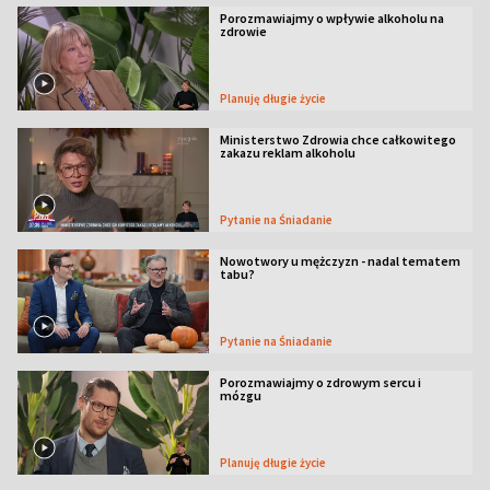
Porozmawiajmy o wpływie alkoholu na
zdrowie
Planuję długie życie
Ministerstwo Zdrowia chce całkowitego
zakazu reklam alkoholu
Pytanie na Śniadanie
Nowotwory u mężczyzn - nadal tematem
tabu?
Pytanie na Śniadanie
Porozmawiajmy o zdrowym sercu i
mózgu
Planuję długie życie