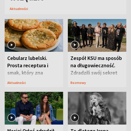
Aktualności
Cebularz lubelski.
Zespół KSU ma sposób
Prosta receptura i
na długowieczność.
smak, który zna
Zdradzili swój sekret
Lubelszczyzna
Aktualności
Rozmowy
Maciej Orłoś zdradził
To dlatego Irena