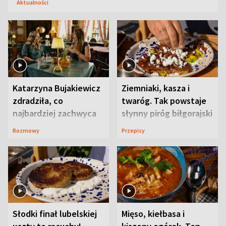
Aktualności
Katarzyna Bujakiewicz
Ziemniaki, kasza i
zdradziła, co
twaróg. Tak powstaje
najbardziej zachwyca
słynny piróg biłgorajski
ją w Lublinie
Rozmowy
Przepisy
Słodki finał lubelskiej
Mięso, kiełbasa i