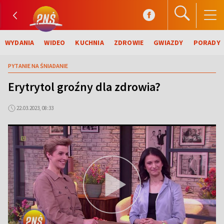
WYDANIA
WIDEO
KUCHNIA
ZDROWIE
GWIAZDY
PORADY
PYTANIE NA ŚNIADANIE
Erytrytol groźny dla zdrowia?
22.03.2023, 08:33