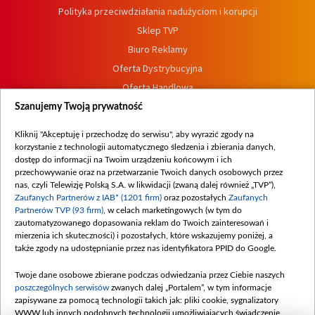
Polityka przeciwdziałania nadużyciom i korupcji
Sklep TVP
Biuro Reklamy
Oferta Dystrybucyjna
Oferta Handlowa
Dostępność
Szanujemy Twoją prywatność
Moje zgody
Kliknij "Akceptuję i przechodzę do serwisu", aby wyrazić zgody na
Procedura zgłoszeń wewnętrznych
korzystanie z technologii automatycznego śledzenia i zbierania danych,
dostęp do informacji na Twoim urządzeniu końcowym i ich
przechowywanie oraz na przetwarzanie Twoich danych osobowych przez
nas, czyli Telewizję Polską S.A. w likwidacji (zwaną dalej również „TVP”),
Zaufanych Partnerów z IAB* (1201 firm)
oraz pozostałych
Zaufanych
Partnerów TVP (93 firm)
, w celach marketingowych (w tym do
zautomatyzowanego dopasowania reklam do Twoich zainteresowań i
mierzenia ich skuteczności) i pozostałych, które wskazujemy poniżej, a
także zgody na udostępnianie przez nas identyfikatora PPID do Google.
Twoje dane osobowe zbierane podczas odwiedzania przez Ciebie naszych
poszczególnych serwisów
zwanych dalej „Portalem”, w tym informacje
zapisywane za pomocą technologii takich jak: pliki cookie, sygnalizatory
WWW lub innych podobnych technologii umożliwiających świadczenie